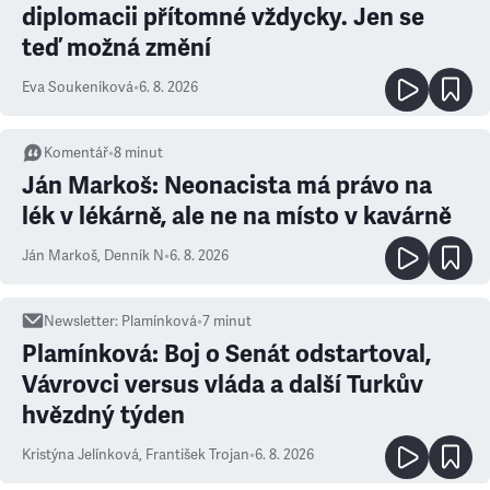
diplomacii přítomné vždycky. Jen se
teď možná změní
Eva Soukeníková
•
6. 8. 2026
Komentář
•
8
minut
Ján Markoš: Neonacista má právo na
lék v lékárně, ale ne na místo v kavárně
Ján Markoš
,
Denník N
•
6. 8. 2026
Newsletter
:
Plamínková
•
7
minut
Plamínková: Boj o Senát odstartoval,
Vávrovci versus vláda a další Turkův
hvězdný týden
Kristýna Jelínková
,
František Trojan
•
6. 8. 2026