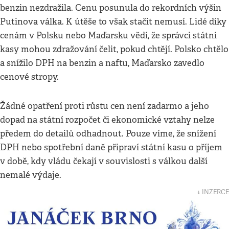
benzin nezdražila. Cenu posunula do rekordních výšin
Putinova válka. K útěše to však stačit nemusí. Lidé díky
cenám v Polsku nebo Maďarsku vědí, že správci státní
kasy mohou zdražování čelit, pokud chtějí. Polsko chtělo
a snížilo DPH na benzin a naftu, Maďarsko zavedlo
cenové stropy.
Žádné opatření proti růstu cen není zadarmo a jeho
dopad na státní rozpočet či ekonomické vztahy nelze
předem do detailů odhadnout. Pouze víme, že snížení
DPH nebo spotřební daně připraví státní kasu o příjem
v době, kdy vládu čekají v souvislosti s válkou další
nemalé výdaje.
↓ INZERCE