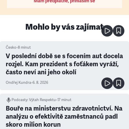
Mám předplatné, přihlásím se
Mohlo by vás zajímat
Česko
•
8
minut
V poslední době se s focením aut docela
rozjel. Kam prezident s foťákem vyráží,
často neví ani jeho okolí
Ondřej Kundra
•
6. 8. 2026
Podcasty
:
Výtah Respektu
•
17 minut
Bouře na ministerstvu zdravotnictví. Na
analýzu o efektivitě zaměstnanců padl
skoro milion korun