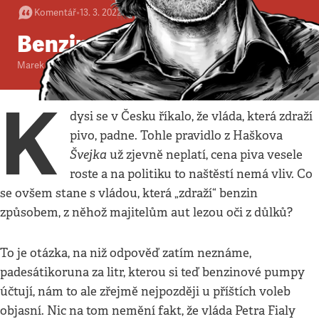
Komentář
•
13. 3. 2022
•
2
minuty
Benzin za padesát
Marek Švehla
K
dysi se v Česku říkalo, že vláda, která zdraží
pivo, padne. Tohle pravidlo z Haškova
Švejka
už zjevně neplatí, cena piva vesele
roste a na politiku to naštěstí nemá vliv. Co
se ovšem stane s vládou, která „zdraží“ benzin
způsobem, z něhož majitelům aut lezou oči z důlků?
To je otázka, na niž odpověď zatím neznáme,
padesátikoruna za litr, kterou si teď benzinové pumpy
účtují, nám to ale zřejmě nejpozději u příštích voleb
objasní. Nic na tom nemění fakt, že vláda Petra Fialy