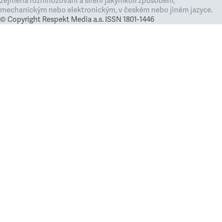
zejména rozmnožování a šíření jakýmkoli způsobem,
mechanickým nebo elektronickým, v českém nebo jiném jazyce.
© Copyright Respekt Media a.s. ISSN 1801-1446