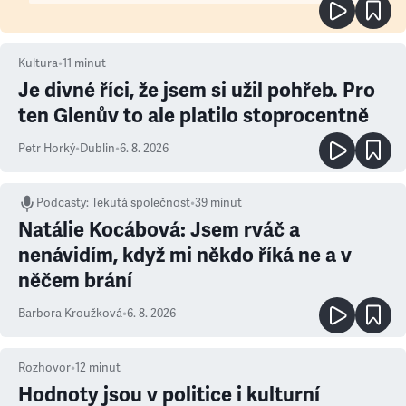
Kultura
•
11
minut
Je divné říci, že jsem si užil pohřeb. Pro
ten Glenův to ale platilo stoprocentně
Petr Horký
•
Dublin
•
6. 8. 2026
Podcasty
:
Tekutá společnost
•
39 minut
Natálie Kocábová: Jsem rváč a
nenávidím, když mi někdo říká ne a v
něčem brání
Barbora Kroužková
•
6. 8. 2026
Rozhovor
•
12
minut
Hodnoty jsou v politice i kulturní