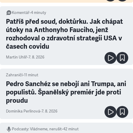
Komentář
•
4
minuty
Patříš před soud, doktůrku. Jak chápat
útoky na Anthonyho Fauciho, jenž
rozhodoval o zdravotní strategii USA v
časech covidu
Martin Uhlíř
•
7. 8. 2026
Zahraničí
•
11
minut
Pedro Sanchéz se nebojí ani Trumpa, ani
populistů. Španělský premiér jde proti
proudu
Dominika Perlínová
•
7. 8. 2026
Podcasty
:
Vládneme, nerušit
•
42 minut