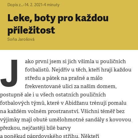
Dopis z…
•
14. 2. 2021
•
4
minuty
Leke, boty pro každou
příležitost
Soňa Jarošová
J
ako první jsem si jich všimla u pouličních
fotbalistů. Nejdřív u těch, kteří hrají každou
středu a pátek na prašné a málo
frekventované ulici za naším domem,
postupně ale i u všech ostatních pouličních
fotbalových týmů, které v Abidžanu trénují pomalu
na každém volném prostranství. Všichni téměř bez
výjimky mají obuté umělohmotné sandály s kovovou
přezkou, nejčastěji bílé barvy
a poněkud páprdovského střihu. Někteří