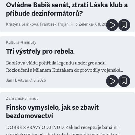
Ovládne Babiš senát, ztratí Láska klub a
přibude dezinformátorů?
Kristýna Jelínková
,
František Trojan
,
Filip Zelenka
•
7. 8. 2026
Kultura
•
4
minuty
Tři výstřely pro rebela
Babišova vláda pohřbila legendu undergroundu.
Rozloučení s Milanem Knížákem doprovodily vojenské
salvy i kritika pokrokářů
Jan H. Vitvar
•
7. 8. 2026
Zahraničí
•
5
minut
Finsko vymyslelo, jak se zbavit
bezdomovectví
DOBRÉ ZPRÁVY ODJINUD. Základ receptu je banální i
náročný současně: aby to vláda opravdu považovala za