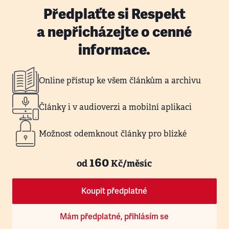
Předplaťte si Respekt
a nepřicházejte o cenné
informace.
Online přístup ke všem článkům a archivu
Články i v audioverzi a mobilní aplikaci
Možnost odemknout články pro blízké
160
od
Kč/měsíc
Koupit předplatné
Mám předplatné, přihlásím se