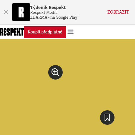
Týdeník Respekt
×
ZOBRAZIT
Respekt Media
ZDARMA - na Google Play
Koupit předplatné