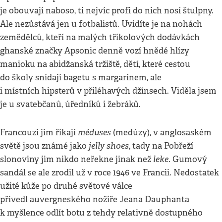
je obouvají naboso, ti nejvíc profi do nich nosí štulpny.
Ale nezůstává jen u fotbalistů. Uvidíte je na nohách
zemědělců, kteří na malých tříkolových dodávkách
ghanské značky Apsonic denně vozí hnědé hlízy
manioku na abidžanská tržiště, dětí, které cestou
do školy snídají bagetu s margarínem, ale
i místních hipsterů v přiléhavých džínsech. Viděla jsem
je u svatebčanů, úředníků i žebráků.
méduses
Francouzi jim říkají
(medúzy), v anglosaském
jelly shoes
světě jsou známé jako
, tady na Pobřeží
leke
slonoviny jim nikdo neřekne jinak než
. Gumový
sandál se ale zrodil už v roce 1946 ve Francii. Nedostatek
užité kůže po druhé světové válce
přivedl auvergneského nožíře Jeana Dauphanta
k myšlence odlít botu z tehdy relativně dostupného