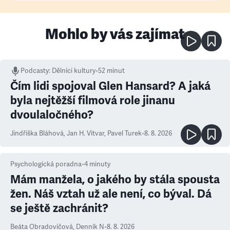
Mohlo by vás zajímat
Podcasty
:
Dělníci kultury
•
52 minut
Čím lidi spojoval Glen Hansard? A jaká
byla nejtěžší filmová role jinanu
dvoulaločného?
Jindřiška Bláhová
,
Jan H. Vitvar
,
Pavel Turek
•
8. 8. 2026
Psychologická poradna
•
4
minuty
Mám manžela, o jakého by stála spousta
žen. Náš vztah už ale není, co býval. Dá
se ještě zachránit?
Beáta Obradovičová
,
Denník N
•
8. 8. 2026