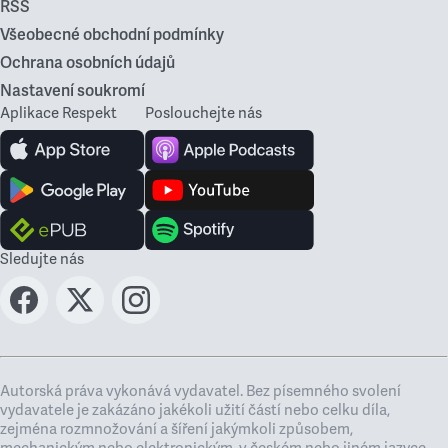
RSS
Všeobecné obchodní podmínky
Ochrana osobních údajů
Nastavení soukromí
Aplikace Respekt
Poslouchejte nás
Sledujte nás
Autorská práva vykonává vydavatel. Bez písemného svolení
vydavatele je zakázáno jakékoli užití částí nebo celku díla,
zejména rozmnožování a šíření jakýmkoli způsobem,