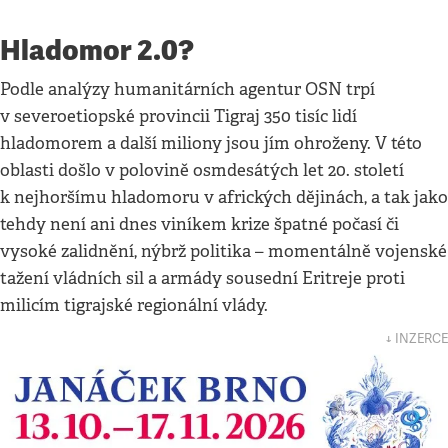
Hladomor 2.0?
Podle analýzy humanitárních agentur OSN trpí
v severoetiopské provincii Tigraj 350 tisíc lidí
hladomorem a další miliony jsou jím ohroženy. V této
oblasti došlo v polovině osmdesátých let 20. století
k nejhoršímu hladomoru v afrických dějinách, a tak jako
tehdy není ani dnes viníkem krize špatné počasí či
vysoké zalidnění, nýbrž politika – momentálně vojenské
tažení vládních sil a armády sousední Eritreje proti
milicím tigrajské regionální vlády.
↓ INZERCE