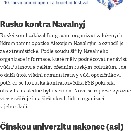
Rusko kontra Navalnyj
Ruský soud zakázal fungování organizací založených
lídrem tamní opozice Alexejem Navalným a označil je
za extremistické. Podle soudu šířily Navalného
organizace informace, které měly podněcovat nenávist
vůči Putinovi a dalším předním ruským politikům. Jde
o další útok vládní administrativy vůči opozičníkovi
poté, co se ho ruská kontrarozvědka FSB pokusila
otrávit a následně byl uvězněn. Nově se represe výrazně
více rozšiřuje i na širší okruh lidí a organizací
v jeho okolí.
Čínskou univerzitu nakonec (asi)