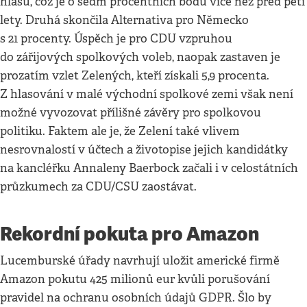
hlasů, což je o sedm procentních bodů více než před pěti
lety. Druhá skončila Alternativa pro Německo
s 21 procenty. Úspěch je pro CDU vzpruhou
do zářijových spolkových voleb, naopak zastaven je
prozatím vzlet Zelených, kteří získali 5,9 procenta.
Z hlasování v malé východní spolkové zemi však není
možné vyvozovat přílišné závěry pro spolkovou
politiku. Faktem ale je, že Zelení také vlivem
nesrovnalostí v účtech a životopise jejich kandidátky
na kancléřku Annaleny Baerbock začali i v celostátních
průzkumech za CDU/CSU zaostávat.
Rekordní pokuta pro Amazon
Lucemburské úřady navrhují uložit americké firmě
Amazon pokutu 425 milionů eur kvůli porušování
pravidel na ochranu osobních údajů GDPR. Šlo by