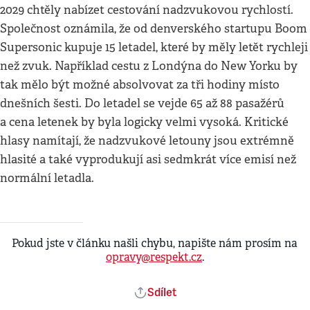
2029 chtěly nabízet cestování nadzvukovou rychlostí.
Společnost oznámila, že od denverského startupu Boom
Supersonic kupuje 15 letadel, které by měly letět rychleji
než zvuk. Například cestu z Londýna do New Yorku by
tak mělo být možné absolvovat za tři hodiny místo
dnešních šesti. Do letadel se vejde 65 až 88 pasažérů
a cena letenek by byla logicky velmi vysoká. Kritické
hlasy namítají, že nadzvukové letouny jsou extrémně
hlasité a také vyprodukují asi sedmkrát více emisí než
normální letadla.
Pokud jste v článku našli chybu, napište nám prosím na
opravy@respekt.cz
.
Sdílet