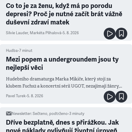
Co to je za ženu, když má po porodu
depresi? Proč je nutné začít brát vážně
duševní zdraví matek
Silvie Lauder
,
Markéta Plíhalová
•
5. 8. 2026
Hudba
•
7
minut
Mezi popem a undergroundem jsou ty
nejlepší věci
Hudebního dramaturga Marka Mikiče, který stojí za
klubem Fuchs2 a koncertní sérií UGOT, nezajímají žánry,
ale atmosféra
Pavel Turek
•
5. 8. 2026
Newsletter
:
Sečteno, podtrženo
•
3
minuty
Dříve bezplatně, dnes s přirážkou. Jak
nové náklady ovlivňují životní úroveň