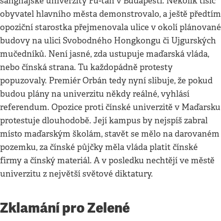
šanghajské univerzity Fu-tan v Budapešti. Několik tisíc
obyvatel hlavního města demonstrovalo, a ještě předtím
opoziční starostka přejmenovala ulice v okolí plánované
budovy na ulici Svobodného Hongkongu či Ujgurských
mučedníků. Není jasné, zda ustupuje maďarská vláda,
nebo čínská strana. Tu každopádně protesty
popuzovaly. Premiér Orbán tedy nyní slibuje, že pokud
budou plány na univerzitu někdy reálné, vyhlásí
referendum. Opozice proti čínské univerzitě v Maďarsku
protestuje dlouhodobě. Její kampus by nejspíš zabral
místo maďarským školám, stavět se mělo na darovaném
pozemku, za čínské půjčky měla vláda platit čínské
firmy a čínský materiál. A v posledku nechtějí ve městě
univerzitu z největší světové diktatury.
Zklamání pro Zelené