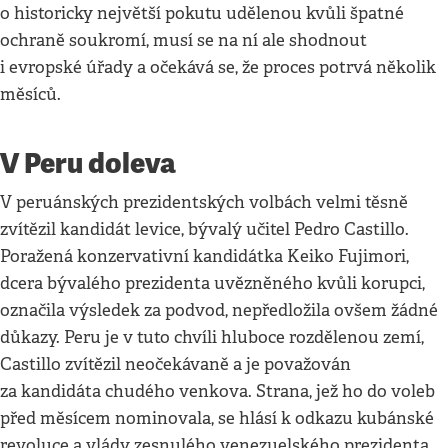
o historicky největší pokutu udělenou kvůli špatné
ochraně soukromí, musí se na ní ale shodnout
i evropské úřady a očekává se, že proces potrvá několik
měsíců.
V Peru doleva
V peruánských prezidentských volbách velmi těsně
zvítězil kandidát levice, bývalý učitel Pedro Castillo.
Poražená konzervativní kandidátka Keiko Fujimori,
dcera bývalého prezidenta uvězněného kvůli korupci,
označila výsledek za podvod, nepředložila ovšem žádné
důkazy. Peru je v tuto chvíli hluboce rozdělenou zemí,
Castillo zvítězil neočekávaně a je považován
za kandidáta chudého venkova. Strana, jež ho do voleb
před měsícem nominovala, se hlásí k odkazu kubánské
revoluce a vlády zesnulého venezuelského prezidenta