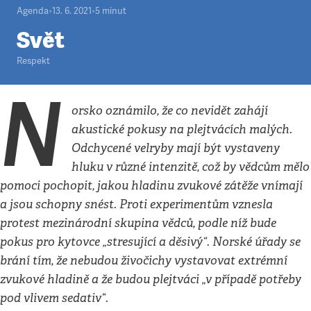
Agenda
•
13. 6. 2021
•
5
minut
Svět
Respekt
N
orsko oznámilo, že co nevidět zahájí
akustické pokusy na plejtvácích malých.
Odchycené velryby mají být vystaveny
hluku v různé intenzitě, což by vědcům mělo
pomoci pochopit, jakou hladinu zvukové zátěže vnímají
a jsou schopny snést. Proti experimentům vznesla
protest mezinárodní skupina vědců, podle níž bude
pokus pro kytovce „stresující a děsivý“. Norské úřady se
brání tím, že nebudou živočichy vystavovat extrémní
zvukové hladině a že budou plejtváci „v případě potřeby
pod vlivem sedativ“.