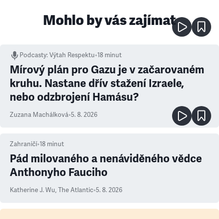
Mohlo by vás zajímat
Podcasty
:
Výtah Respektu
•
18 minut
Mírový plán pro Gazu je v začarovaném
kruhu. Nastane dřív stažení Izraele,
nebo odzbrojení Hamásu?
Zuzana Machálková
•
5. 8. 2026
Zahraničí
•
18
minut
Pád milovaného a nenáviděného vědce
Anthonyho Fauciho
Katherine J. Wu
,
The Atlantic
•
5. 8. 2026