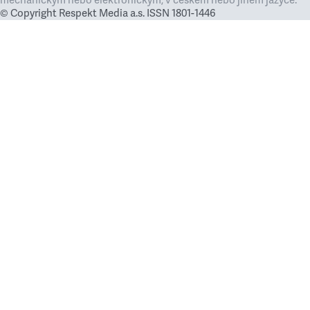
mechanickým nebo elektronickým, v českém nebo jiném jazyce.
© Copyright Respekt Media a.s. ISSN 1801-1446