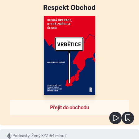
Respekt Obchod
Přejít do obchodu
Podcasty
:
Ženy XYZ
•
54 minut