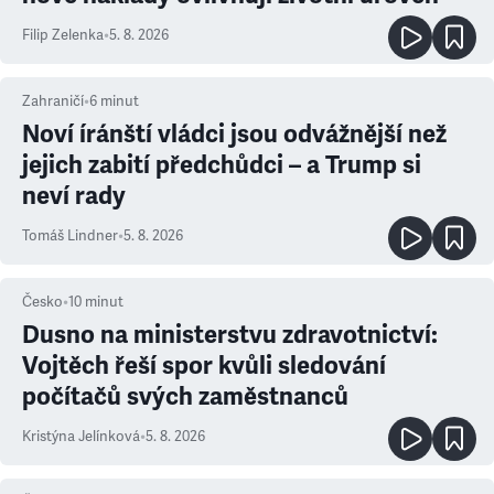
Filip Zelenka
•
5. 8. 2026
Zahraničí
•
6
minut
Noví íránští vládci jsou odvážnější než
jejich zabití předchůdci – a Trump si
neví rady
Tomáš Lindner
•
5. 8. 2026
Česko
•
10
minut
Dusno na ministerstvu zdravotnictví:
Vojtěch řeší spor kvůli sledování
počítačů svých zaměstnanců
Kristýna Jelínková
•
5. 8. 2026