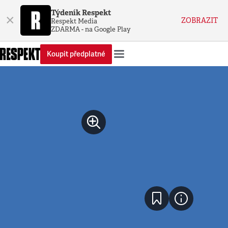
Týdeník Respekt
×
ZOBRAZIT
Respekt Media
ZDARMA - na Google Play
Koupit předplatné