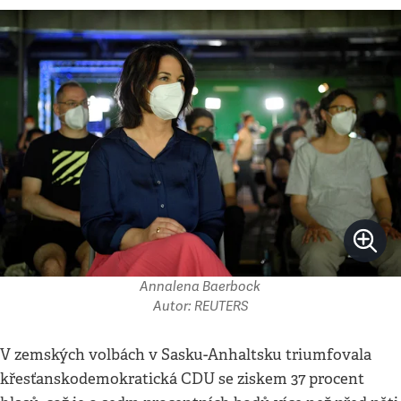
Annalena Baerbock
Autor: REUTERS
V zemských volbách v Sasku-Anhaltsku triumfovala
křesťanskodemokratická CDU se ziskem 37 procent