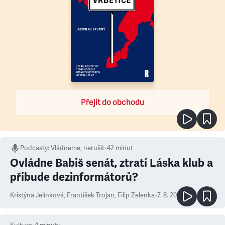
Přejít do obchodu
Podcasty
:
Vládneme, nerušit
•
42 minut
Ovládne Babiš senát, ztratí Láska klub a
přibude dezinformátorů?
Kristýna Jelínková
,
František Trojan
,
Filip Zelenka
•
7. 8. 2026