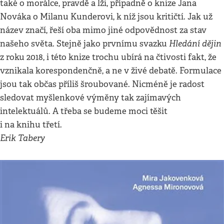
také o morálce, pravdě a lži, případně o knize Jana
Nováka o Milanu Kunderovi, k níž jsou kritičtí. Jak už
název značí, řeší oba mimo jiné odpovědnost za stav
Hledání dějin
našeho světa. Stejně jako prvnímu svazku
z roku 2018, i této knize trochu ubírá na čtivosti fakt, že
vznikala korespondenčně, a ne v živé debatě. Formulace
jsou tak občas příliš šroubované. Nicméně je radost
sledovat myšlenkové výměny tak zajímavých
intelektuálů. A třeba se budeme moci těšit
i na knihu třetí.
Erik Tabery