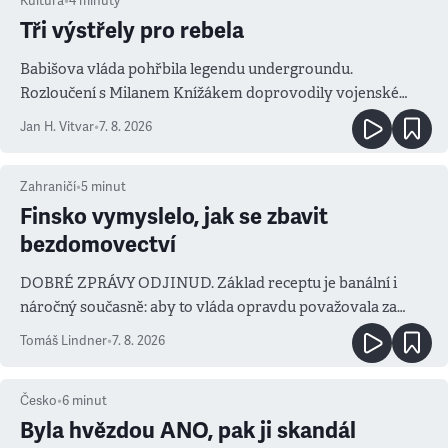
Kultura
•
4
minuty
Tři výstřely pro rebela
Babišova vláda pohřbila legendu undergroundu.
Rozloučení s Milanem Knížákem doprovodily vojenské
salvy i kritika pokrokářů
Jan H. Vitvar
•
7. 8. 2026
Zahraničí
•
5
minut
Finsko vymyslelo, jak se zbavit
bezdomovectví
DOBRÉ ZPRÁVY ODJINUD. Základ receptu je banální i
náročný současně: aby to vláda opravdu považovala za
prioritu
Tomáš Lindner
•
7. 8. 2026
Česko
•
6
minut
Byla hvězdou ANO, pak ji skandál