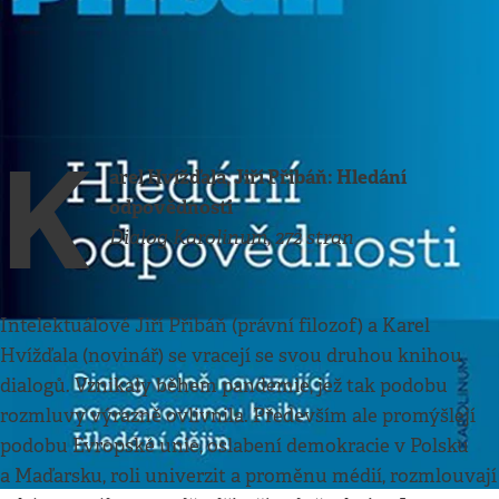
Kultura
•
9. 5. 2021
•
4
minuty
Knižní tipy
Jan H. Vitvar
K
arel Hvížďala, Jiří Přibáň: Hledání
odpovědnosti
Dialog Karolinum, 272 stran
Intelektuálové Jiří Přibáň (právní filozof) a Karel
Hvížďala (novinář) se vracejí se svou druhou knihou
dialogů. Vznikaly během pandemie, jež tak podobu
rozmluvy výrazně ovlivnila. Především ale promýšlejí
podobu Evropské unie, oslabení demokracie v Polsku
a Maďarsku, roli univerzit a proměnu médií, rozmlouvají