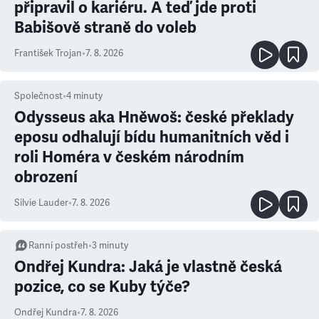
připravil o kariéru. A teď jde proti
Babišově straně do voleb
František Trojan
•
7. 8. 2026
Společnost
•
4
minuty
Odysseus aka Hněwoš: české překlady
eposu odhalují bídu humanitních věd i
roli Homéra v českém národním
obrození
Silvie Lauder
•
7. 8. 2026
Ranní postřeh
•
3
minuty
Ondřej Kundra: Jaká je vlastně česká
pozice, co se Kuby týče?
Ondřej Kundra
•
7. 8. 2026