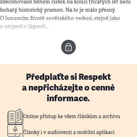
zdecimované během čistek na konci třicátých let není
bohatý historický pramen. Na to je málo přesný.
O luxusním životě sovětského vedení, stejně jako
o utrpení v lágrech…
Předplaťte si Respekt
a nepřicházejte o cenné
informace.
Online přístup ke všem článkům a archivu
Články i v audioverzi a mobilní aplikaci