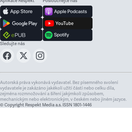
Aplikace Respekt
Poslouchejte nás
Sledujte nás
Autorská práva vykonává vydavatel. Bez písemného svolení
vydavatele je zakázáno jakékoli užití částí nebo celku díla,
zejména rozmnožování a šíření jakýmkoli způsobem,
mechanickým nebo elektronickým, v českém nebo jiném jazyce.
© Copyright Respekt Media a.s. ISSN 1801-1446