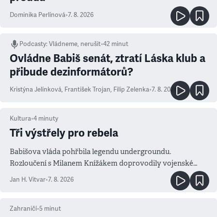
Dominika Perlínová
•
7. 8. 2026
Podcasty
:
Vládneme, nerušit
•
42 minut
Ovládne Babiš senát, ztratí Láska klub a
přibude dezinformátorů?
Kristýna Jelínková
,
František Trojan
,
Filip Zelenka
•
7. 8. 2026
Kultura
•
4
minuty
Tři výstřely pro rebela
Babišova vláda pohřbila legendu undergroundu.
Rozloučení s Milanem Knížákem doprovodily vojenské
salvy i kritika pokrokářů
Jan H. Vitvar
•
7. 8. 2026
Zahraničí
•
5
minut