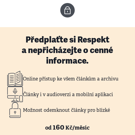
Předplaťte si Respekt
a nepřicházejte o cenné
informace.
Online přístup ke všem článkům a archivu
Články i v audioverzi a mobilní aplikaci
Možnost odemknout články pro blízké
160
od
Kč/měsíc