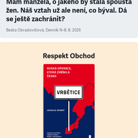
Mám manžela, o jakého by stála spousta
žen. Náš vztah už ale není, co býval. Dá
se ještě zachránit?
Beáta Obradovičová
,
Denník N
•
8. 8. 2026
Respekt Obchod