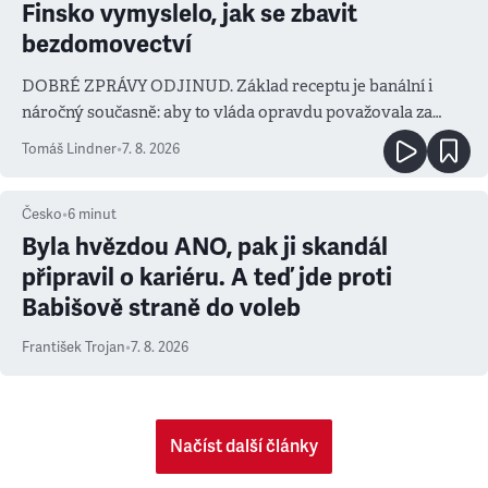
Finsko vymyslelo, jak se zbavit
bezdomovectví
DOBRÉ ZPRÁVY ODJINUD. Základ receptu je banální i
náročný současně: aby to vláda opravdu považovala za
prioritu
Tomáš Lindner
•
7. 8. 2026
Česko
•
6
minut
Byla hvězdou ANO, pak ji skandál
připravil o kariéru. A teď jde proti
Babišově straně do voleb
František Trojan
•
7. 8. 2026
Načíst další články