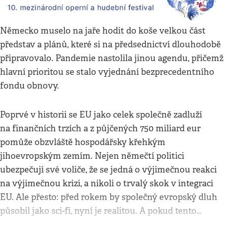
Německo muselo na jaře hodit do koše velkou část
představ a plánů, které si na předsednictví dlouhodobě
připravovalo. Pandemie nastolila jinou agendu, přičemž
hlavní prioritou se stalo vyjednání bezprecedentního
fondu obnovy.
Poprvé v historii se EU jako celek společně zadluží
na finančních trzích a z půjčených 750 miliard eur
pomůže obzvláště hospodářsky křehkým
jihoevropským zemím. Nejen němečtí politici
ubezpečují své voliče, že se jedná o výjimečnou reakci
na výjimečnou krizi, a nikoli o trvalý skok v integraci
EU. Ale přesto: před rokem by společný evropský dluh
působil jako sci-fi, nyní je realitou. A pokud tento…