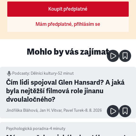
Koupit předplatné
Mám předplatné, přihlásím se
Mohlo by vás zajímat
Podcasty
:
Dělníci kultury
•
52 minut
Čím lidi spojoval Glen Hansard? A jaká
byla nejtěžší filmová role jinanu
dvoulaločného?
Jindřiška Bláhová
,
Jan H. Vitvar
,
Pavel Turek
•
8. 8. 2026
Psychologická poradna
•
4
minuty