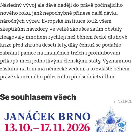
Následný vývoj ale dává naději do právě počínajícího
nového roku, jenž nepochybně přinese další dávku
náročných výzev. Evropské instituce totiž, všem
skeptikům navzdory, ve velké zkoušce zatím obstály.
Reagovaly mnohem rychleji než během řecké dluhové
krize před zhruba deseti lety, díky čemuž se podařilo
zabránit panice na finančních trzích i prohlubování
příkopů mezi jednotlivými členskými státy. Významnou
zásluhu na tom má německé vedení, a to zvláště během
právě skončeného půlročního předsednictví Unie.
Se souhlasem všech
↓ INZERCE