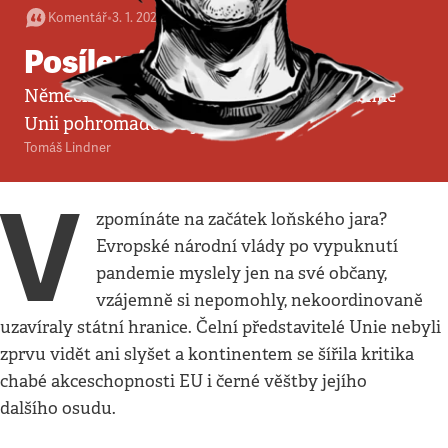
Komentář
•
3. 1. 2021
•
4
minuty
Posílená Evropa
Německé předsednictví udrželo za pandemie
Unii pohromadě. To je velká věc.
Tomáš Lindner
V
zpomínáte na začátek loňského jara?
Evropské národní vlády po vypuknutí
pandemie myslely jen na své občany,
vzájemně si nepomohly, nekoordinovaně
uzavíraly státní hranice. Čelní představitelé Unie nebyli
zprvu vidět ani slyšet a kontinentem se šířila kritika
chabé akceschopnosti EU i černé věštby jejího
dalšího osudu.