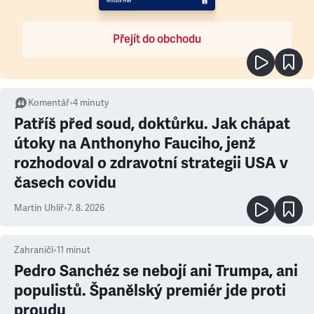
Přejít do obchodu
Komentář
•
4
minuty
Patříš před soud, doktůrku. Jak chápat
útoky na Anthonyho Fauciho, jenž
rozhodoval o zdravotní strategii USA v
časech covidu
Martin Uhlíř
•
7. 8. 2026
Zahraničí
•
11
minut
Pedro Sanchéz se nebojí ani Trumpa, ani
populistů. Španělský premiér jde proti
proudu