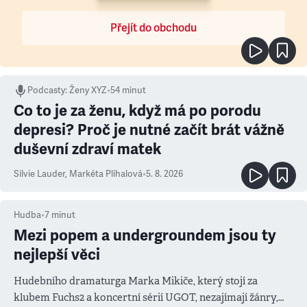
Přejít do obchodu
Podcasty
:
Ženy XYZ
•
54 minut
Co to je za ženu, když má po porodu
depresi? Proč je nutné začít brát vážně
duševní zdraví matek
Silvie Lauder
,
Markéta Plíhalová
•
5. 8. 2026
Hudba
•
7
minut
Mezi popem a undergroundem jsou ty
nejlepší věci
Hudebního dramaturga Marka Mikiče, který stojí za
klubem Fuchs2 a koncertní sérií UGOT, nezajímají žánry,