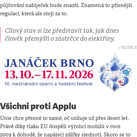
půjčování nabíječek bude snazší. Znamená to přísnější
regulaci, která ale stojí za to.
Cílový stav si lze představit tak, jak dnes
člověk přemýšlí o zástrčce do elektřiny.
↓ INZERCE
Všichni proti Applu
Unie chce přesně to samé, oč usiluje už přes deset let.
Právě díky tlaku EU dospěli výrobci mobilů v roce
2009 k dohodě, že napájecí zdířky sjednotí. Skoro se to