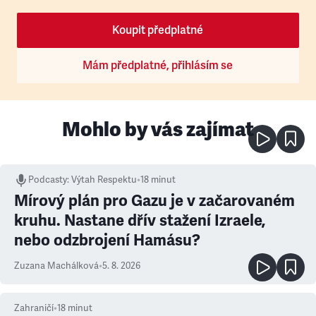
Koupit předplatné
Mám předplatné, přihlásím se
Mohlo by vás zajímat
Podcasty
:
Výtah Respektu
•
18 minut
Mírový plán pro Gazu je v začarovaném
kruhu. Nastane dřív stažení Izraele,
nebo odzbrojení Hamásu?
Zuzana Machálková
•
5. 8. 2026
Zahraničí
•
18
minut