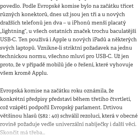
povedlo. Podle Evropské komise bylo na začátku třicet
různých konektorů, dnes už jsou jen tři a u nových
dražších telefonů jen dva – u iPhonů menší placatý
„lightning“, u všech ostatních značek trochu baculatější
USB-C. Ten používá i Apple u nových iPadů a některých
svých laptopů. Vznikne-li striktní požadavek na jednu
technickou normu, všechno mluví pro USB-C. Už jen
proto, že v případě mobilů jde o řešení, které vyhovuje
všem kromě Applu.
Evropská komise na začátku roku oznámila, že
konkrétní předpisy představí během třetího čtvrtletí,
což vzápětí podpořil Evropský parlament. Drtivou
většinou hlasů (582 : 40) schválil rezoluci, která v obecné
rovině požaduje vedle univerzální nabíječky i další věci.
Skončit má třeba…