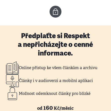
Předplaťte si Respekt
a nepřicházejte o cenné
informace.
Online přístup ke všem článkům a archivu
Články i v audioverzi a mobilní aplikaci
Možnost odemknout články pro blízké
160
od
Kč/měsíc