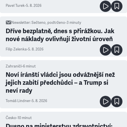
ale atmosféra
Pavel Turek
•
5. 8. 2026
Newsletter
:
Sečteno, podtrženo
•
3
minuty
Dříve bezplatně, dnes s přirážkou. Jak
nové náklady ovlivňují životní úroveň
Filip Zelenka
•
5. 8. 2026
Zahraničí
•
6
minut
Noví íránští vládci jsou odvážnější než
jejich zabití předchůdci – a Trump si
neví rady
Tomáš Lindner
•
5. 8. 2026
Česko
•
10
minut
Dusno na ministerstvu zdravotnictví: