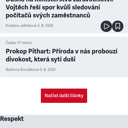
Vojtěch řeší spor kvůli sledování
počítačů svých zaměstnanců
Kristýna Jelínková
•
5. 8. 2026
Česko
•
17
minut
Prokop Pithart: Příroda v nás probouzí
divokost, která sytí duši
Barbora Kroužková
•
5. 8. 2026
Načíst další články
Respekt