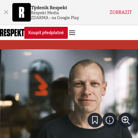
Týdeník Respekt
×
ZOBRAZIT
Respekt Media
ZDARMA - na Google Play
Koupit předplatné