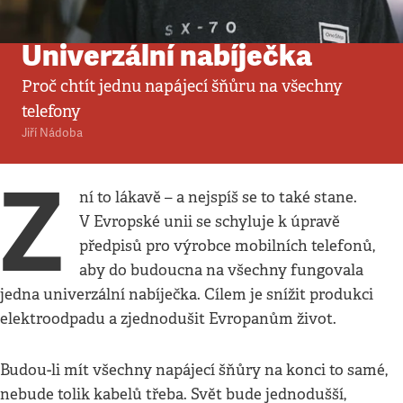
Komentář
:
Politika
•
9. 2. 2020
•
4
minuty
Univerzální nabíječka
Proč chtít jednu napájecí šňůru na všechny
telefony
Jiří Nádoba
Z
ní to lákavě – a nejspíš se to také stane.
V Evropské unii se schyluje k úpravě
předpisů pro výrobce mobilních telefonů,
aby do budoucna na všechny fungovala
jedna univerzální nabíječka. Cílem je snížit produkci
elektroodpadu a zjednodušit Evropanům život.
Budou-li mít všechny napájecí šňůry na konci to samé,
nebude tolik kabelů třeba. Svět bude jednodušší,