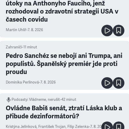
útoky na Anthonyho Fauciho, jenž
rozhodoval o zdravotní strategii USA v
časech covidu
Martin Uhlíř
•
7. 8. 2026
Zahraničí
•
11
minut
Pedro Sanchéz se nebojí ani Trumpa, ani
populistů. Španělský premiér jde proti
proudu
Dominika Perlínová
•
7. 8. 2026
Podcasty
:
Vládneme, nerušit
•
42 minut
Ovládne Babiš senát, ztratí Láska klub a
přibude dezinformátorů?
Kristýna Jelínková
,
František Trojan
,
Filip Zelenka
•
7. 8. 2026