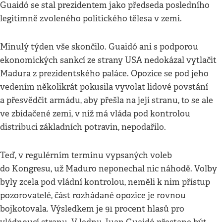
Guaidó se stal prezidentem jako předseda posledního
legitimně zvoleného politického tělesa v zemi.
Minulý týden vše skončilo. Guaidó ani s podporou
ekonomických sankcí ze strany USA nedokázal vytlačit
Madura z prezidentského paláce. Opozice se pod jeho
vedením několikrát pokusila vyvolat lidové povstání
a přesvědčit armádu, aby přešla na její stranu, to se ale
ve zbídačené zemi, v níž má vláda pod kontrolou
distribuci základních potravin, nepodařilo.
Teď, v regulérním termínu vypsaných voleb
do Kongresu, už Maduro neponechal nic náhodě. Volby
byly zcela pod vládní kontrolou, neměli k nim přístup
pozorovatelé, část rozhádané opozice je rovnou
bojkotovala. Výsledkem je 91 procent hlasů pro