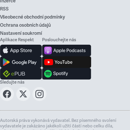
Inzerce
RSS
Všeobecné obchodní podmínky
Ochrana osobních údajů
Nastavení soukromí
Aplikace Respekt
Poslouchejte nás
Sledujte nás
Autorská práva vykonává vydavatel. Bez písemného svolení
vydavatele je zakázáno jakékoli užití částí nebo celku díla,