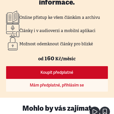
informace.
Online přístup ke všem článkům a archivu
Články i v audioverzi a mobilní aplikaci
Možnost odemknout články pro blízké
160
od
Kč/měsíc
Koupit předplatné
Mám předplatné, přihlásím se
Mohlo by vás zajímat