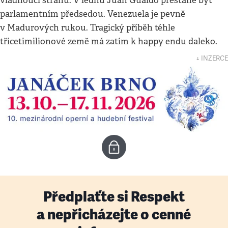
vládnoucí stranu. V lednu Juan Guaidó přestane být
parlamentním předsedou. Venezuela je pevně
v Madurových rukou. Tragický příběh téhle
třicetimilionové země má zatím k happy endu daleko.
↓ INZERCE
Předplaťte si Respekt
a nepřicházejte o cenné