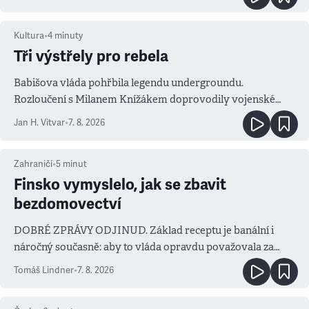
Kultura
•
4
minuty
Tři výstřely pro rebela
Babišova vláda pohřbila legendu undergroundu.
Rozloučení s Milanem Knížákem doprovodily vojenské
salvy i kritika pokrokářů
Jan H. Vitvar
•
7. 8. 2026
Zahraničí
•
5
minut
Finsko vymyslelo, jak se zbavit
bezdomovectví
DOBRÉ ZPRÁVY ODJINUD. Základ receptu je banální i
náročný současně: aby to vláda opravdu považovala za
prioritu
Tomáš Lindner
•
7. 8. 2026