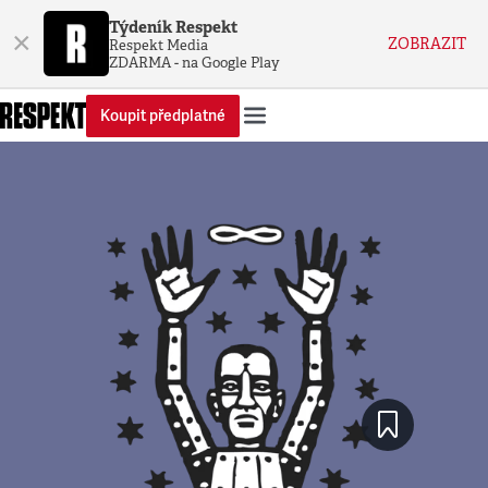
Týdeník Respekt
×
ZOBRAZIT
Respekt Media
ZDARMA - na Google Play
Koupit předplatné