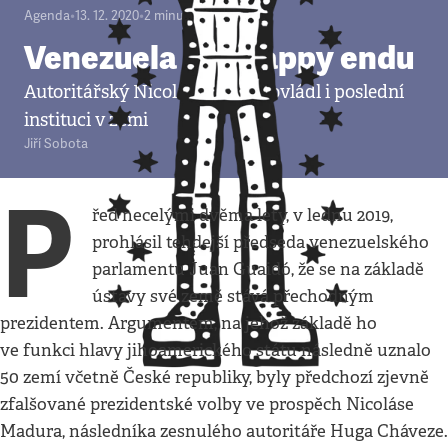
Agenda
•
13. 12. 2020
•
2
minuty
Venezuela bez happy endu
Autoritářský Nicolás Maduro ovládl i poslední
instituci v zemi
Jiří Sobota
P
řed necelými dvěma lety, v lednu 2019,
prohlásil tehdejší předseda venezuelského
parlamentu Juan Guaidó, že se na základě
ústavy své země stává přechodným
prezidentem. Argumentem, na jehož základě ho
ve funkci hlavy jihoamerického státu následně uznalo
50 zemí včetně České republiky, byly předchozí zjevně
zfalšované prezidentské volby ve prospěch Nicoláse
Madura, následníka zesnulého autoritáře Huga Cháveze.