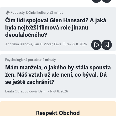
Podcasty
:
Dělníci kultury
•
52 minut
Čím lidi spojoval Glen Hansard? A jaká
byla nejtěžší filmová role jinanu
dvoulaločného?
Jindřiška Bláhová
,
Jan H. Vitvar
,
Pavel Turek
•
8. 8. 2026
Psychologická poradna
•
4
minuty
Mám manžela, o jakého by stála spousta
žen. Náš vztah už ale není, co býval. Dá
se ještě zachránit?
Beáta Obradovičová
,
Denník N
•
8. 8. 2026
Respekt Obchod