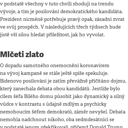
v podstatě všechny v tuto chvíli shodují na trendu
vývoje, a tím je posilování demokratického kandidáta.
Prezident nicméně potřebuje pravý opak, zásadní zvrat
ve svůj prospěch. V následujících třech týdnech bude
jistě vší silou hledat příležitost, jak ho vyvolat.
Mlčeti zlato
O dopadu samotného onemocnění koronavirem
na vývoj kampaně se stále ještě spíše spekuluje.
Bidenovo posilování je zatím převážně přičítáno dojmu,
který zanechala debata obou kandidátů. Jestliže bylo
cílem šéfa Bílého domu působit jako dynamický a silný
vůdce v kontrastu s údajně mdlým a psychicky
nemohoucím šéfem demokratů, záměr nevyšel. Debata
nemohla nadchnout nikoho, oba sedmdesátníci se
v podstatě jenom překřikovali, přičemž Donald Trump