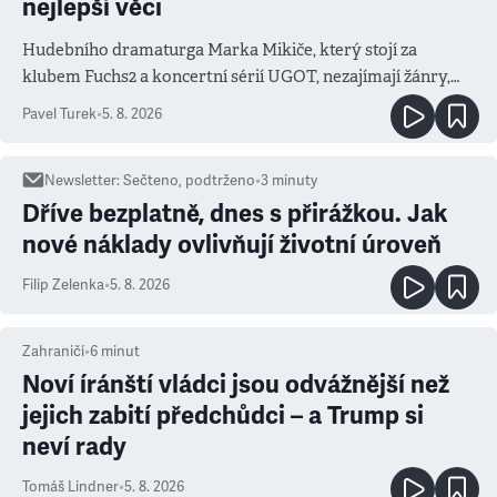
nejlepší věci
Hudebního dramaturga Marka Mikiče, který stojí za
klubem Fuchs2 a koncertní sérií UGOT, nezajímají žánry,
ale atmosféra
Pavel Turek
•
5. 8. 2026
Newsletter
:
Sečteno, podtrženo
•
3
minuty
Dříve bezplatně, dnes s přirážkou. Jak
nové náklady ovlivňují životní úroveň
Filip Zelenka
•
5. 8. 2026
Zahraničí
•
6
minut
Noví íránští vládci jsou odvážnější než
jejich zabití předchůdci – a Trump si
neví rady
Tomáš Lindner
•
5. 8. 2026