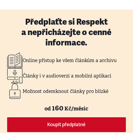
Předplaťte si Respekt
a nepřicházejte o cenné
informace.
Online přístup ke všem článkům a archivu
Články i v audioverzi a mobilní aplikaci
Možnost odemknout články pro blízké
160
od
Kč/měsíc
Koupit předplatné