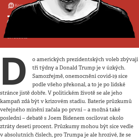
Komentář
•
11. 10. 2020
•
4
minuty
Trump v úzkých
Čas do voleb se krátí a podpora Joea Bidena sílí
Jiří Sobota
D
o amerických prezidentských voleb zbývají
tři týdny a Donald Trump je v úzkých.
Samozřejmě, onemocnění covid-19 sice
podle všeho překonal, a to je po lidské
stránce jistě dobře. V politickém životě se ale jeho
kampaň zdá být v krizovém stadiu. Baterie průzkumů
veřejného mínění začala po první – a možná také
poslední – debatě s Joem Bidenem oscilovat okolo
ztráty deseti procent. Průzkumy mohou být sice vedle
v absolutních číslech, pro Trumpa je ale hrozivé, že se