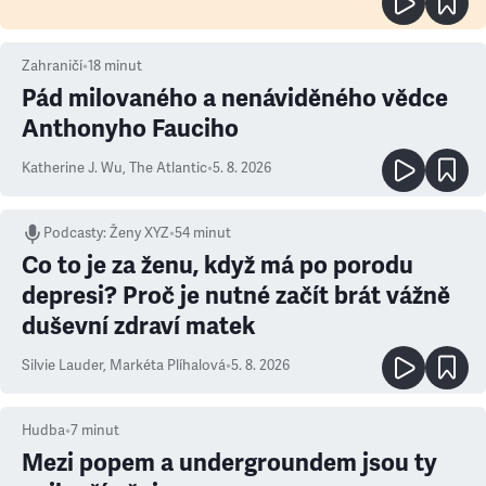
Zahraničí
•
18
minut
Pád milovaného a nenáviděného vědce
Anthonyho Fauciho
Katherine J. Wu
,
The Atlantic
•
5. 8. 2026
Podcasty
:
Ženy XYZ
•
54 minut
Co to je za ženu, když má po porodu
depresi? Proč je nutné začít brát vážně
duševní zdraví matek
Silvie Lauder
,
Markéta Plíhalová
•
5. 8. 2026
Hudba
•
7
minut
Mezi popem a undergroundem jsou ty