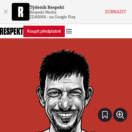
Týdeník Respekt
×
ZOBRAZIT
Respekt Media
ZDARMA - na Google Play
Koupit předplatné