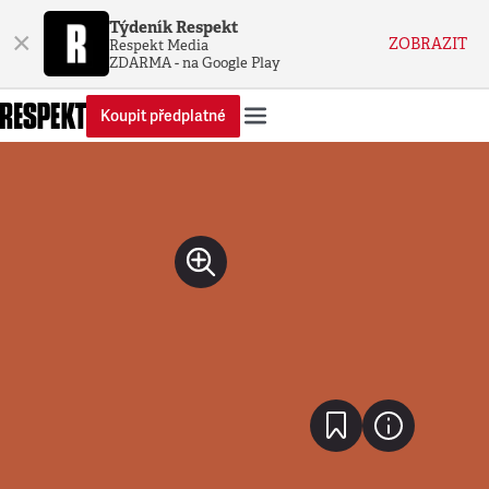
Týdeník Respekt
×
ZOBRAZIT
Respekt Media
ZDARMA - na Google Play
Koupit předplatné