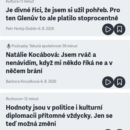
Kultura
•
11
minut
Je divné říci, že jsem si užil pohřeb. Pro
ten Glenův to ale platilo stoprocentně
Petr Horký
•
Dublin
•
6. 8. 2026
Podcasty
:
Tekutá společnost
•
39 minut
Natálie Kocábová: Jsem rváč a
nenávidím, když mi někdo říká ne a v
něčem brání
Barbora Kroužková
•
6. 8. 2026
Rozhovor
•
12
minut
Hodnoty jsou v politice i kulturní
diplomacii přítomné vždycky. Jen se
teď možná změní