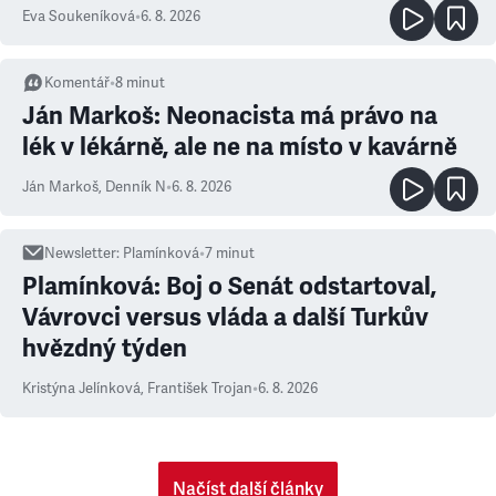
Eva Soukeníková
•
6. 8. 2026
Komentář
•
8
minut
Ján Markoš: Neonacista má právo na
lék v lékárně, ale ne na místo v kavárně
Ján Markoš
,
Denník N
•
6. 8. 2026
Newsletter
:
Plamínková
•
7
minut
Plamínková: Boj o Senát odstartoval,
Vávrovci versus vláda a další Turkův
hvězdný týden
Kristýna Jelínková
,
František Trojan
•
6. 8. 2026
Načíst další články