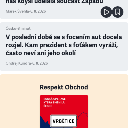
nás kdysi udělala součást Západu
Marek Švehla
•
6. 8. 2026
Česko
•
8
minut
V poslední době se s focením aut docela
rozjel. Kam prezident s foťákem vyráží,
často neví ani jeho okolí
Ondřej Kundra
•
6. 8. 2026
Respekt Obchod