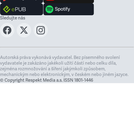
Sledujte nás
Autorská práva vykonává vydavatel. Bez písemného svolení
vydavatele je zakázáno jakékoli užití částí nebo celku díla,
zejména rozmnožování a šíření jakýmkoli způsobem,
mechanickým nebo elektronickým, v českém nebo jiném jazyce.
© Copyright Respekt Media a.s. ISSN 1801-1446