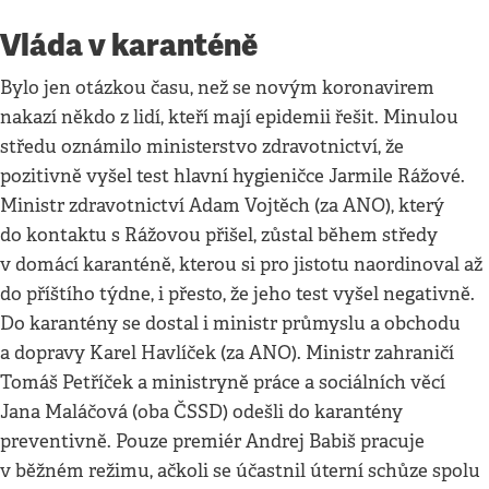
Vláda v karanténě
Bylo jen otázkou času, než se novým koronavirem
nakazí někdo z lidí, kteří mají epidemii řešit. Minulou
středu oznámilo ministerstvo zdravotnictví, že
pozitivně vyšel test hlavní hygieničce Jarmile Rážové.
Ministr zdravotnictví Adam Vojtěch (za ANO), který
do kontaktu s Rážovou přišel, zůstal během středy
v domácí karanténě, kterou si pro jistotu naordinoval až
do příštího týdne, i přesto, že jeho test vyšel negativně.
Do karantény se dostal i ministr průmyslu a obchodu
a dopravy Karel Havlíček (za ANO). Ministr zahraničí
Tomáš Petříček a ministryně práce a sociálních věcí
Jana Maláčová (oba ČSSD) odešli do karantény
preventivně. Pouze premiér Andrej Babiš pracuje
v běžném režimu, ačkoli se účastnil úterní schůze spolu