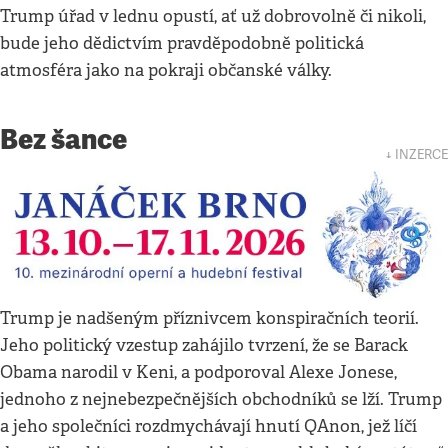
Trump úřad v lednu opustí, ať už dobrovolně či nikoli,
bude jeho dědictvím pravděpodobně politická
atmosféra jako na pokraji občanské války.
Bez šance
↓ INZERCE
Trump je nadšeným příznivcem konspiračních teorií.
Jeho politický vzestup zahájilo tvrzení, že se Barack
Obama narodil v Keni, a podporoval Alexe Jonese,
jednoho z nejnebezpečnějších obchodníků se lží. Trump
a jeho společníci rozdmychávají hnutí QAnon, jež líčí