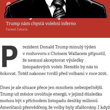
Komentář
•
26. 7. 2020
•
5
minut
Miliony falešných hlasů
Trump nám chystá volební inferno
Fareed Zakaria
P
rezident Donald Trump minulý týden
v rozhovoru s Chrisem Wallacem připustil,
že nemusí akceptovat výsledky
listopadových voleb. Nemělo by nás to
šokovat. Totéž nakonec tvrdil před volbami v roce 2016.
Dnes je ale situace přece jen mnohem nebezpečnější.
Trump už měsíce uvolňuje energii, v jejímž důsledku
mohou být s příchodem listopadu desítky milionů
Američanů přesvědčeny, že volby byly zfalšovány. I když