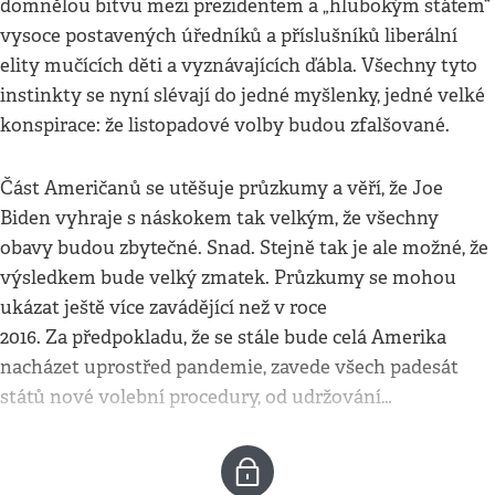
domnělou bitvu mezi prezidentem a „hlubokým státem“
vysoce postavených úředníků a příslušníků liberální
elity mučících děti a vyznávajících ďábla. Všechny tyto
instinkty se nyní slévají do jedné myšlenky, jedné velké
konspirace: že listopadové volby budou zfalšované.
Část Američanů se utěšuje průzkumy a věří, že Joe
Biden vyhraje s náskokem tak velkým, že všechny
obavy budou zbytečné. Snad. Stejně tak je ale možné, že
výsledkem bude velký zmatek. Průzkumy se mohou
ukázat ještě více zavádějící než v roce
2016. Za předpokladu, že se stále bude celá Amerika
nacházet uprostřed pandemie, zavede všech padesát
států nové volební procedury, od udržování…