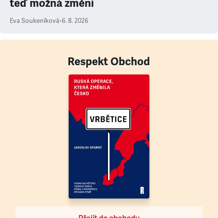
teď možná změní
Eva Soukeníková
•
6. 8. 2026
Respekt Obchod