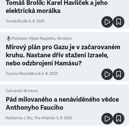
Tomáš Brolík: Karel Havlíček a jeho
elektrická morálka
Tomáš Brolík
•
6. 8. 2026
Podcasty
:
Výtah Respektu
•
18 minut
Mírový plán pro Gazu je v začarovaném
kruhu. Nastane dřív stažení Izraele,
nebo odzbrojení Hamásu?
Zuzana Machálková
•
5. 8. 2026
Zahraničí
•
18
minut
Pád milovaného a nenáviděného vědce
Anthonyho Fauciho
Katherine J. Wu
,
The Atlantic
•
5. 8. 2026