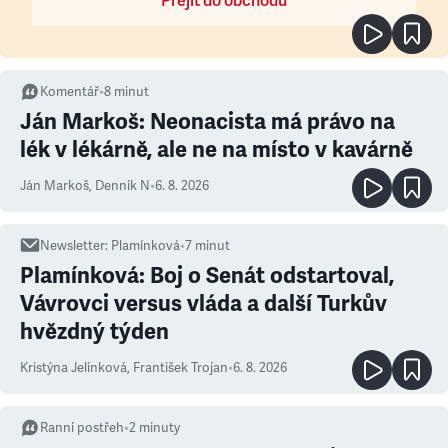
Přejít do obchodu
Komentář
•
8
minut
Ján Markoš: Neonacista má právo na
lék v lékárně, ale ne na místo v kavárně
Ján Markoš
,
Denník N
•
6. 8. 2026
Newsletter
:
Plamínková
•
7
minut
Plamínková: Boj o Senát odstartoval,
Vávrovci versus vláda a další Turkův
hvězdný týden
Kristýna Jelínková
,
František Trojan
•
6. 8. 2026
Ranní postřeh
•
2
minuty