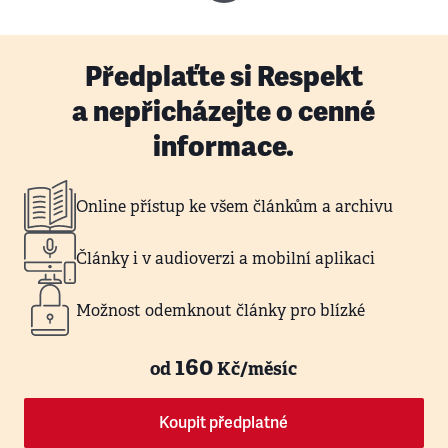
Předplaťte si Respekt
a nepřicházejte o cenné
informace.
Online přístup ke všem článkům a archivu
Články i v audioverzi a mobilní aplikaci
Možnost odemknout články pro blízké
160
od
Kč/měsíc
Koupit předplatné