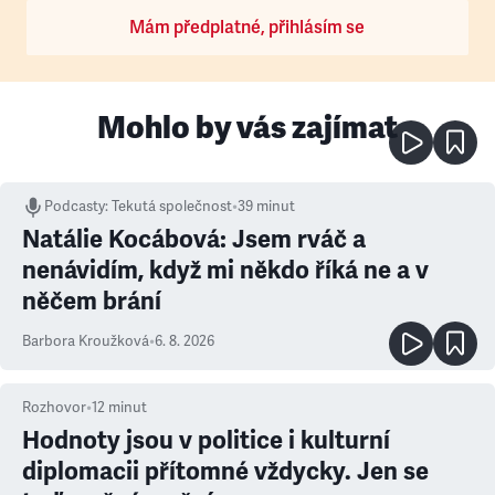
Mám předplatné, přihlásím se
Mohlo by vás zajímat
Podcasty
:
Tekutá společnost
•
39 minut
Natálie Kocábová: Jsem rváč a
nenávidím, když mi někdo říká ne a v
něčem brání
Barbora Kroužková
•
6. 8. 2026
Rozhovor
•
12
minut
Hodnoty jsou v politice i kulturní
diplomacii přítomné vždycky. Jen se