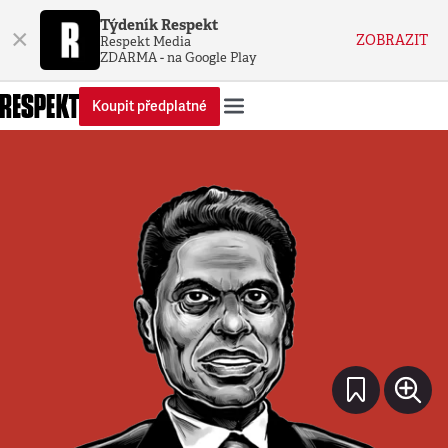
Týdeník Respekt
×
ZOBRAZIT
Respekt Media
ZDARMA - na Google Play
Koupit předplatné