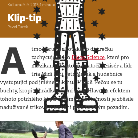
Kultura
•
9. 9. 2017
•
1
minuta
Klip-tip
Pavel Turek
A
tmosféru venkovského dvorečku
zachycuje video
Disco Science
, které pro
Ventolina
muzikanta
natočil režisér a lídr
tria Midi Lidi Petr Marek a hudebnice
vystupující pod jménem Johuš Matuš. Pečou se tu
buchty, kropí zahrádka a krmí kozy. Hlavním efektem
tohoto potrhlého klipu ovšem ve skutečnosti je zběsile
nadužívané trikové klíčování před zeleným pozadím.