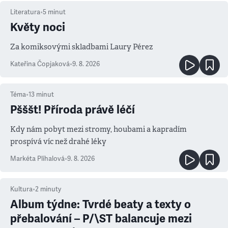
Literatura
•
5
minut
Květy noci
Za komiksovými skladbami Laury Pérez
Kateřina Čopjaková
•
9. 8. 2026
Téma
•
13
minut
Pšššt! Příroda právě léčí
Kdy nám pobyt mezi stromy, houbami a kapradím
prospívá víc než drahé léky
Markéta Plíhalová
•
9. 8. 2026
Kultura
•
2
minuty
Album týdne: Tvrdé beaty a texty o
přebalování – P/\ST balancuje mezi