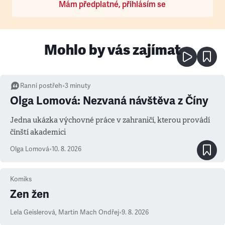
Mám předplatné, přihlásím se
Mohlo by vás zajímat
Ranní postřeh
•
3
minuty
Olga Lomová: Nezvaná návštěva z Číny
Jedna ukázka výchovné práce v zahraničí, kterou provádí
čínští akademici
Olga Lomová
•
10. 8. 2026
Komiks
Zen žen
Lela Geislerová
,
Martin Mach Ondřej
•
9. 8. 2026