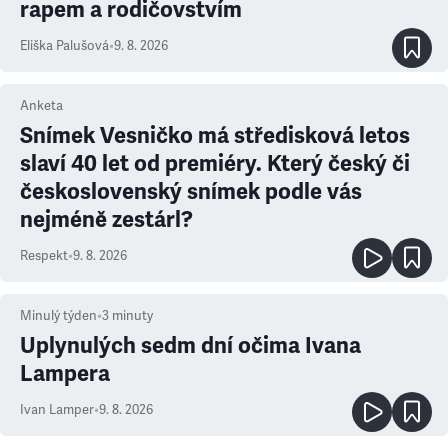
rapem a rodičovstvím
Eliška Palušová
•
9. 8. 2026
Anketa
Snímek Vesničko má středisková letos
slaví 40 let od premiéry. Který český či
československý snímek podle vás
nejméně zestárl?
Respekt
•
9. 8. 2026
Minulý týden
•
3
minuty
Uplynulých sedm dní očima Ivana
Lampera
Ivan Lamper
•
9. 8. 2026