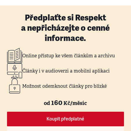
Předplaťte si Respekt
a nepřicházejte o cenné
informace.
Online přístup ke všem článkům a archivu
Články i v audioverzi a mobilní aplikaci
Možnost odemknout články pro blízké
160
od
Kč/měsíc
Koupit předplatné