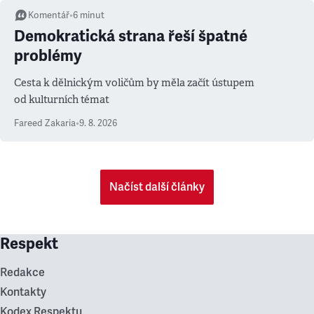
Komentář
•
6
minut
Demokratická strana řeší špatné
problémy
Cesta k dělnickým voličům by měla začít ústupem
od kulturních témat
Fareed Zakaria
•
9. 8. 2026
Načíst další články
Respekt
Redakce
Kontakty
Kodex Respektu