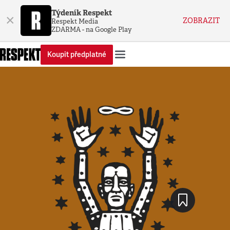
Týdeník Respekt
×
ZOBRAZIT
Respekt Media
ZDARMA - na Google Play
Koupit předplatné