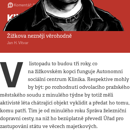
Komentář
:
Společnost
•
9. 9. 2017
•
3
minuty
Klinická smrt
Důvody pro vyhnání autonomního centra ze
Žižkova neznějí věrohodně
Jan H. Vitvar
V
listopadu to budou tři roky, co
na žižkovském kopci funguje Autonomní
sociální centrum Klinika. Respektive mohly
by být: po rozhodnutí odvolacího pražského
městského soudu z minulého týdne by totiž měli
aktivisté léta chátrající objekt vyklidit a předat ho tomu,
komu patří. Tím je od minulého roku Správa železniční
dopravní cesty, na niž ho bezúplatně převedl Úřad pro
zastupování státu ve věcech majetkových.