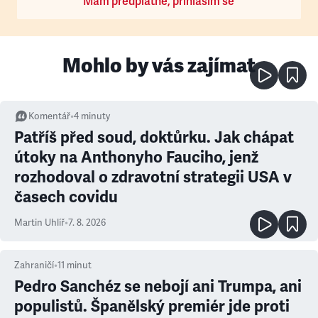
Mám předplatné, přihlásím se
Mohlo by vás zajímat
Komentář
•
4
minuty
Patříš před soud, doktůrku. Jak chápat
útoky na Anthonyho Fauciho, jenž
rozhodoval o zdravotní strategii USA v
časech covidu
Martin Uhlíř
•
7. 8. 2026
Zahraničí
•
11
minut
Pedro Sanchéz se nebojí ani Trumpa, ani
populistů. Španělský premiér jde proti