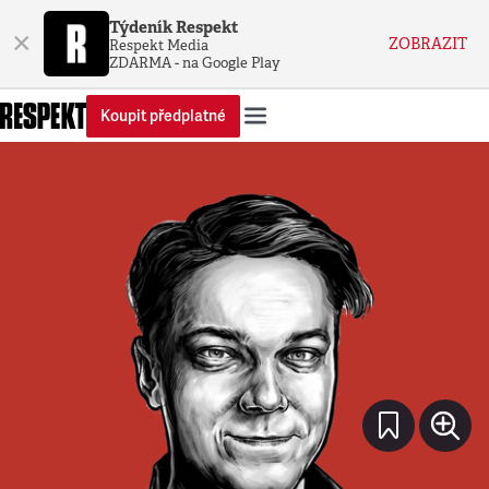
Týdeník Respekt
×
ZOBRAZIT
Respekt Media
ZDARMA - na Google Play
Koupit předplatné