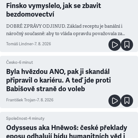
Finsko vymyslelo, jak se zbavit
bezdomovectví
DOBRÉ ZPRÁVY ODJINUD. Základ receptu je banální i
náročný současně: aby to vláda opravdu považovala za
prioritu
Tomáš Lindner
•
7. 8. 2026
Česko
•
6
minut
Byla hvězdou ANO, pak ji skandál
připravil o kariéru. A teď jde proti
Babišově straně do voleb
František Trojan
•
7. 8. 2026
Společnost
•
4
minuty
Odysseus aka Hněwoš: české překlady
eposu odhalují bídu humanitních věd i