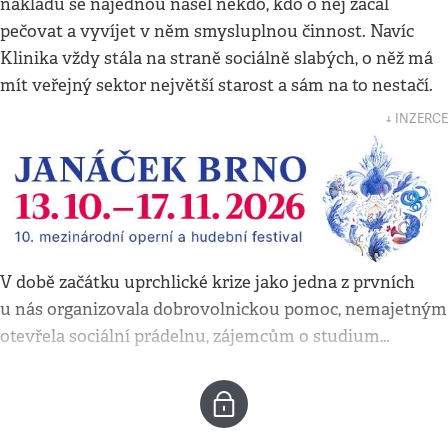
nákladů se najednou našel někdo, kdo o něj začal
pečovat a vyvíjet v něm smysluplnou činnost. Navíc
Klinika vždy stála na straně sociálně slabých, o něž má
mít veřejný sektor největší starost a sám na to nestačí.
↓ INZERCE
V době začátku uprchlické krize jako jedna z prvních
u nás organizovala dobrovolnickou pomoc, nemajetným
otevřela sociální prádelnu, zájemcům o studium…