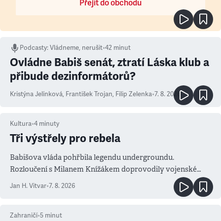
Přejít do obchodu
Podcasty
:
Vládneme, nerušit
•
42 minut
Ovládne Babiš senát, ztratí Láska klub a
přibude dezinformátorů?
Kristýna Jelínková
,
František Trojan
,
Filip Zelenka
•
7. 8. 2026
Kultura
•
4
minuty
Tři výstřely pro rebela
Babišova vláda pohřbila legendu undergroundu.
Rozloučení s Milanem Knížákem doprovodily vojenské
salvy i kritika pokrokářů
Jan H. Vitvar
•
7. 8. 2026
Zahraničí
•
5
minut