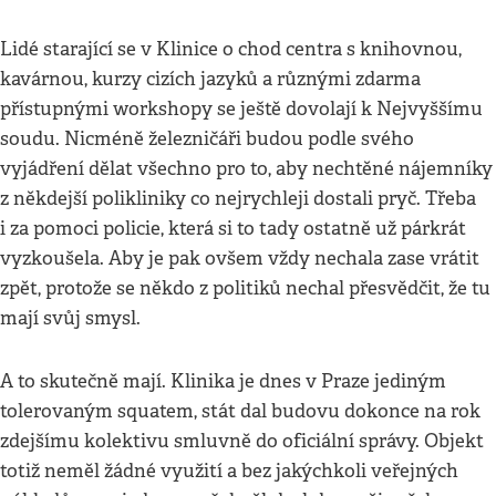
Lidé starající se v Klinice o chod centra s knihovnou,
kavárnou, kurzy cizích jazyků a různými zdarma
přístupnými workshopy se ještě dovolají k Nejvyššímu
soudu. Nicméně železničáři budou podle svého
vyjádření dělat všechno pro to, aby nechtěné nájemníky
z někdejší polikliniky co nejrychleji dostali pryč. Třeba
i za pomoci policie, která si to tady ostatně už párkrát
vyzkoušela. Aby je pak ovšem vždy nechala zase vrátit
zpět, protože se někdo z politiků nechal přesvědčit, že tu
mají svůj smysl.
A to skutečně mají. Klinika je dnes v Praze jediným
tolerovaným squatem, stát dal budovu dokonce na rok
zdejšímu kolektivu smluvně do oficiální správy. Objekt
totiž neměl žádné využití a bez jakýchkoli veřejných