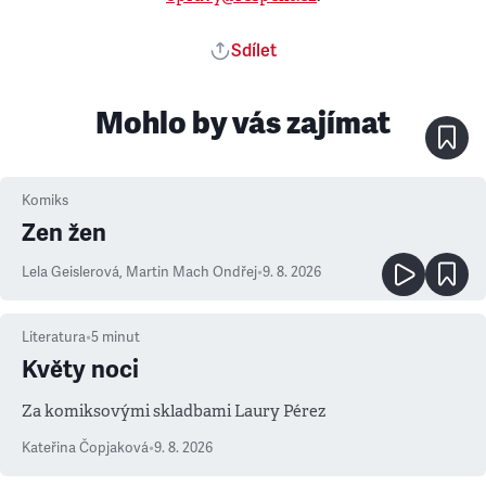
Sdílet
Mohlo by vás zajímat
Komiks
Zen žen
Lela Geislerová
,
Martin Mach Ondřej
•
9. 8. 2026
Literatura
•
5
minut
Květy noci
Za komiksovými skladbami Laury Pérez
Kateřina Čopjaková
•
9. 8. 2026