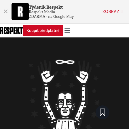
Týdeník Respekt
×
ZOBRAZIT
Respekt Media
ZDARMA - na Google Play
Koupit předplatné