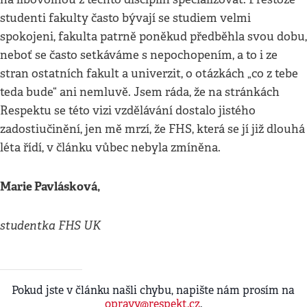
studenti fakulty často bývají se studiem velmi
spokojeni, fakulta patrně poněkud předběhla svou dobu,
neboť se často setkáváme s nepochopením, a to i ze
stran ostatních fakult a univerzit, o otázkách „co z tebe
teda bude“ ani nemluvě. Jsem ráda, že na stránkách
Respektu se této vizi vzdělávání dostalo jistého
zadostiučinění, jen mě mrzí, že FHS, která se jí již dlouhá
léta řídí, v článku vůbec nebyla zmíněna.
Marie Pavlásková,
studentka FHS UK
Pokud jste v článku našli chybu, napište nám prosím na
opravy@respekt.cz
.