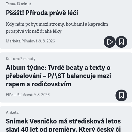
Téma
•
13
minut
Pšššt! Příroda právě léčí
Kdy nám pobyt mezi stromy, houbami a kapradím
prospívá víc než drahé léky
Markéta Plíhalová
•
9. 8. 2026
Kultura
•
2
minuty
Album týdne: Tvrdé beaty a texty o
přebalování – P/\ST balancuje mezi
rapem a rodičovstvím
Eliška Palušová
•
9. 8. 2026
Anketa
Snímek Vesničko má středisková letos
slaví 40 let od premiéry. Který český či