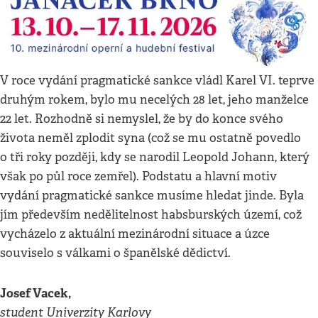
V roce vydání pragmatické sankce vládl Karel VI. teprve
druhým rokem, bylo mu necelých 28 let, jeho manželce
22 let. Rozhodně si nemyslel, že by do konce svého
života neměl zplodit syna (což se mu ostatně povedlo
o tři roky později, kdy se narodil Leopold Johann, který
však po půl roce zemřel). Podstatu a hlavní motiv
vydání pragmatické sankce musíme hledat jinde. Byla
jím především nedělitelnost habsburských území, což
vycházelo z aktuální mezinárodní situace a úzce
souviselo s válkami o španělské dědictví.
Josef Vacek,
student Univerzity Karlovy