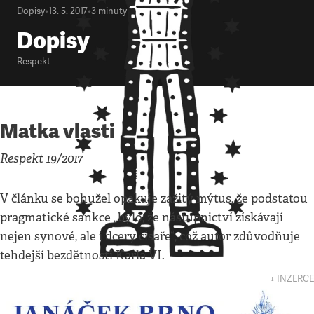
Dopisy
•
13. 5. 2017
•
3
minuty
Dopisy
Respekt
Matka vlasti
Respekt 19/2017
V článku se bohužel opakuje zažitý mýtus, že podstatou
pragmatické sankce „bylo, že nástupnictví získávají
nejen synové, ale i dcery císaře“, což autor zdůvodňuje
tehdejší bezdětností Karla VI.
↓ INZERCE