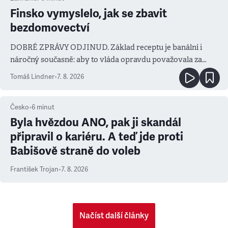
Finsko vymyslelo, jak se zbavit
bezdomovectví
DOBRÉ ZPRÁVY ODJINUD. Základ receptu je banální i
náročný současně: aby to vláda opravdu považovala za
prioritu
Tomáš Lindner
•
7. 8. 2026
Česko
•
6
minut
Byla hvězdou ANO, pak ji skandál
připravil o kariéru. A teď jde proti
Babišově straně do voleb
František Trojan
•
7. 8. 2026
Načíst další články