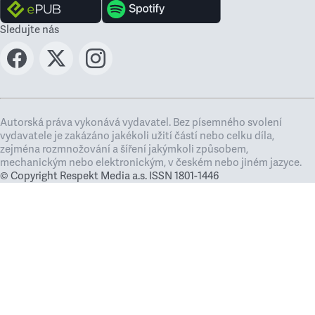
Sledujte nás
Autorská práva vykonává vydavatel. Bez písemného svolení
vydavatele je zakázáno jakékoli užití částí nebo celku díla,
zejména rozmnožování a šíření jakýmkoli způsobem,
mechanickým nebo elektronickým, v českém nebo jiném jazyce.
© Copyright Respekt Media a.s. ISSN 1801-1446