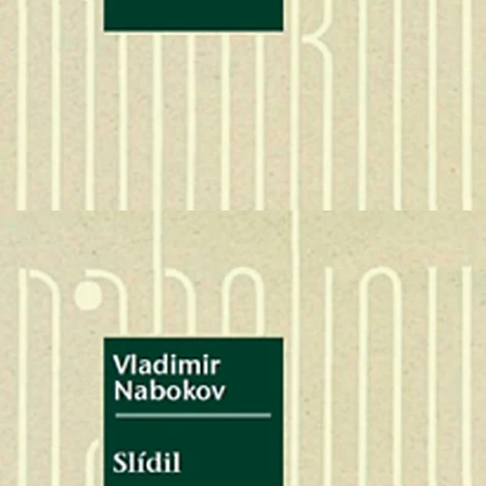
Kultura
•
6. 10. 2013
•
4
minuty
Slídil
Vladimir Nabokov
Jan Němec