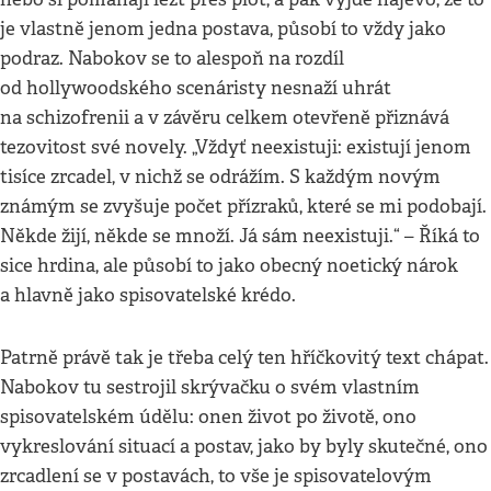
je vlastně jenom jedna postava, působí to vždy jako
podraz. Nabokov se to alespoň na rozdíl
od hollywoodského scenáristy nesnaží uhrát
na schizofrenii a v závěru celkem otevřeně přiznává
tezovitost své novely. „Vždyť neexistuji: existují jenom
tisíce zrcadel, v nichž se odrážím. S každým novým
známým se zvyšuje počet přízraků, které se mi podobají.
Někde žijí, někde se množí. Já sám neexistuji.“ – Říká to
sice hrdina, ale působí to jako obecný noetický nárok
a hlavně jako spisovatelské krédo.
Patrně právě tak je třeba celý ten hříčkovitý text chápat.
Nabokov tu sestrojil skrývačku o svém vlastním
spisovatelském údělu: onen život po životě, ono
vykreslování situací a postav, jako by byly skutečné, ono
zrcadlení se v postavách, to vše je spisovatelovým