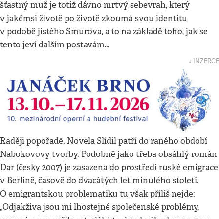
šťastný muž je totiž dávno mrtvý sebevrah, který
v jakémsi životě po životě zkoumá svou identitu
v podobě jistého Smurova, a to na základě toho, jak se
tento jeví dalším postavám…
↓ INZERCE
Raději popořadě. Novela Slídil patří do raného období
Nabokovovy tvorby. Podobně jako třeba obsáhlý román
Dar (česky 2007) je zasazena do prostředí ruské emigrace
v Berlíně, časově do dvacátých let minulého století.
O emigrantskou problematiku tu však příliš nejde:
„Odjakživa jsou mi lhostejné společenské problémy,