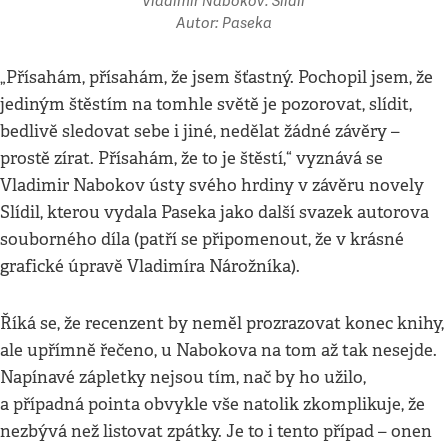
Vladimir Nabokov: Slídil
Autor: Paseka
„Přísahám, přísahám, že jsem šťastný. Pochopil jsem, že
jediným štěstím na tomhle světě je pozorovat, slídit,
bedlivě sledovat sebe i jiné, nedělat žádné závěry –
prostě zírat. Přísahám, že to je štěstí,“ vyznává se
Vladimir Nabokov ústy svého hrdiny v závěru novely
Slídil, kterou vydala Paseka jako další svazek autorova
souborného díla (patří se připomenout, že v krásné
grafické úpravě Vladimíra Nárožníka).
Říká se, že recenzent by neměl prozrazovat konec knihy,
ale upřímně řečeno, u Nabokova na tom až tak nesejde.
Napínavé zápletky nejsou tím, nač by ho užilo,
a případná pointa obvykle vše natolik zkomplikuje, že
nezbývá než listovat zpátky. Je to i tento případ – onen