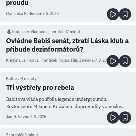
proudu
Dominika Perlínová
•
7. 8. 2026
Podcasty
:
Vládneme, nerušit
•
42 minut
Ovládne Babiš senát, ztratí Láska klub a
přibude dezinformátorů?
Kristýna Jelínková
,
František Trojan
,
Filip Zelenka
•
7. 8. 2026
Kultura
•
4
minuty
Tři výstřely pro rebela
Babišova vláda pohřbila legendu undergroundu.
Rozloučení s Milanem Knížákem doprovodily vojenské
salvy i kritika pokrokářů
Jan H. Vitvar
•
7. 8. 2026
Zahraničí
•
5
minut