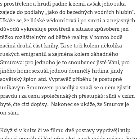
s prostřelenou hrudí padne k zemi, avšak jeho ruka
zajede do podlahy „jako do bezedných vodních hlubin“.
Ukáže se, že lidské vědomí trvá i po smrti a z nejasných
důvodů vykresluje prostředí a situace způsobem jen
těžko rozlišitelným od běžné reality. V tomto bodě
začíná druhá část knihy. Ta se točí kolem několika
ruských emigrantů a zejména kolem záhadného
Smurova: pro jednoho je to snoubenec jisté Váni, pro
jiného homosexuál, jednou domnělý hrdina, jindy
sovětský špion atd. Vypravěč příběhu je postupně
unikavým Smurovem posedlý a snaží se o něm zjistit
pravdu i za cenu společenských přestupků: slídí v cizím
bytě, čte cizí dopisy… Nakonec se ukáže, že Smurov je
on sám.
Když si v knize či ve filmu dvě postavy vyprávějí vtip
nebo si pomáhají lézt přes plot, a pak vyjde najevo, že to