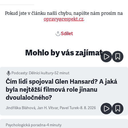
Pokud jste v článku našli chybu, napište nám prosím na
opravy@respekt.cz
.
Sdílet
Mohlo by vás zajímat
Podcasty
:
Dělníci kultury
•
52 minut
Čím lidi spojoval Glen Hansard? A jaká
byla nejtěžší filmová role jinanu
dvoulaločného?
Jindřiška Bláhová
,
Jan H. Vitvar
,
Pavel Turek
•
8. 8. 2026
Psychologická poradna
•
4
minuty