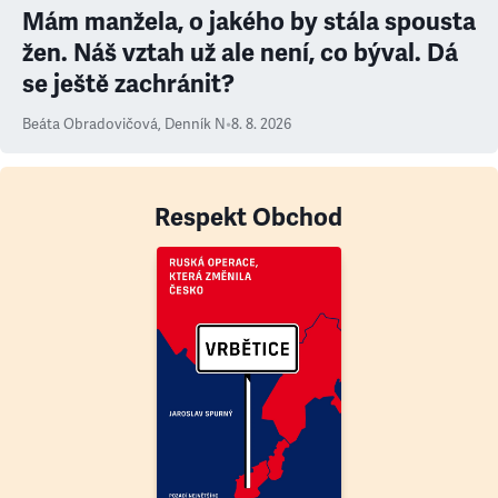
Mám manžela, o jakého by stála spousta
žen. Náš vztah už ale není, co býval. Dá
se ještě zachránit?
Beáta Obradovičová
,
Denník N
•
8. 8. 2026
Respekt Obchod