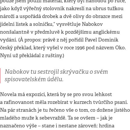
pouze jsem použil materiál, který byl náhodou po ruce,
jako když výřečný stolovník nakreslí na ubrus tužkou
nároží a uspořádá drobek a dvě olivy do obrazce mezi
jídelní lístek a solničku,“ vysvětluje Nabokov
nonšalantně v předmluvě k pozdějšímu anglickému
vydání. (À propos: právě z něj pořídil Pavel Dominik
český překlad, který vyšel v roce 1996 pod názvem Oko.
Nyní už překládal z ruštiny.)
Nabokov tu sestrojil skrývačku o svém
spisovatelském údělu.
Novela má expozici, která by se pro svou lehkost
a rafinovanost měla rozebírat v kurzech tvůrčího psaní.
Na pár stranách je tu řečeno vše o tom, co dožene jistého
mladého muže k sebevraždě. Ta se ovšem – jak je
naznačeno výše – stane i nestane zároveň: hrdina