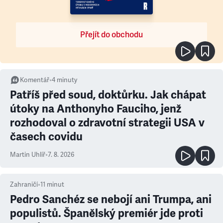
Přejít do obchodu
Komentář
•
4
minuty
Patříš před soud, doktůrku. Jak chápat
útoky na Anthonyho Fauciho, jenž
rozhodoval o zdravotní strategii USA v
časech covidu
Martin Uhlíř
•
7. 8. 2026
Zahraničí
•
11
minut
Pedro Sanchéz se nebojí ani Trumpa, ani
populistů. Španělský premiér jde proti