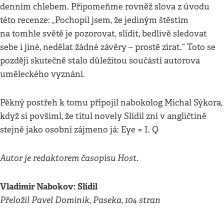
denním chlebem. Připomeňme rovněž slova z úvodu
této recenze: „Pochopil jsem, že jediným štěstím
na tomhle světě je pozorovat, slídit, bedlivě sledovat
sebe i jiné, nedělat žádné závěry – prostě zírat.“ Toto se
později skutečně stalo důležitou součástí autorova
uměleckého vyznání.
Pěkný postřeh k tomu připojil nabokolog Michal Sýkora,
když si povšiml, že titul novely Slídil zní v angličtině
stejně jako osobní zájmeno já: Eye = I. Q
Autor je redaktorem časopisu Host.
Vladimir Nabokov: Slídil
Přeložil Pavel Dominik, Paseka, 104 stran