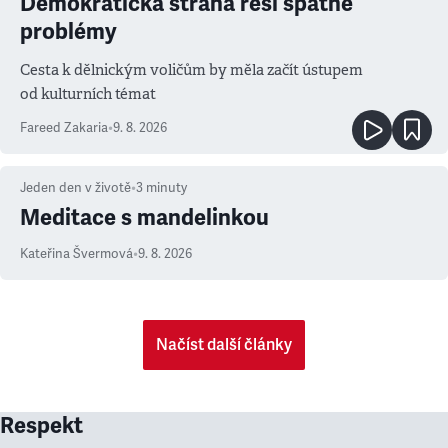
Demokratická strana řeší špatné
problémy
Cesta k dělnickým voličům by měla začít ústupem
od kulturních témat
Fareed Zakaria
•
9. 8. 2026
Jeden den v životě
•
3
minuty
Meditace s mandelinkou
Kateřina Švermová
•
9. 8. 2026
Načíst další články
Respekt