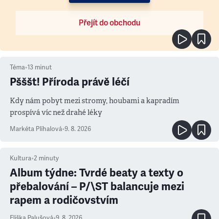
Přejít do obchodu
Téma
•
13
minut
Pšššt! Příroda právě léčí
Kdy nám pobyt mezi stromy, houbami a kapradím
prospívá víc než drahé léky
Markéta Plíhalová
•
9. 8. 2026
Kultura
•
2
minuty
Album týdne: Tvrdé beaty a texty o
přebalování – P/\ST balancuje mezi
rapem a rodičovstvím
Eliška Palušová
•
9. 8. 2026