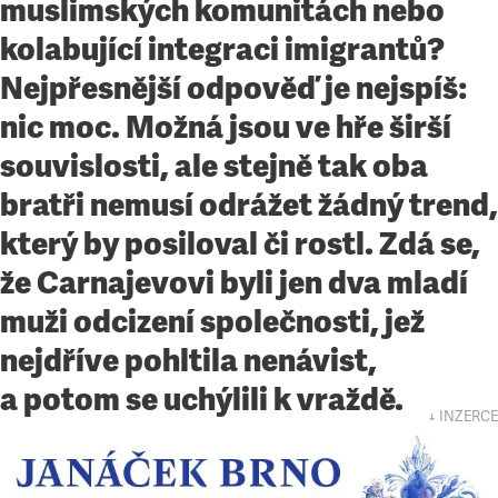
muslimských komunitách nebo
kolabující integraci imigrantů?
Nejpřesnější odpověď je nejspíš:
nic moc. Možná jsou ve hře širší
souvislosti, ale stejně tak oba
bratři nemusí odrážet žádný trend,
který by posiloval či rostl. Zdá se,
že Carnajevovi byli jen dva mladí
muži odcizení společnosti, jež
nejdříve pohltila nenávist,
a potom se uchýlili k vraždě.
↓ INZERCE