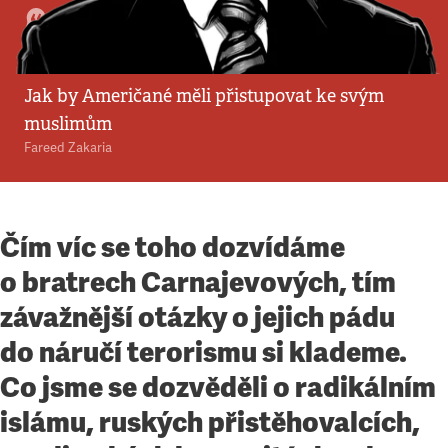
Komentář
•
28. 4. 2013
•
5
minut
Poučení z Bostonu
Jak by Američané měli přistupovat ke svým
muslimům
Fareed Zakaria
Čím víc se toho dozvídáme
o bratrech Carnajevových, tím
závažnější otázky o jejich pádu
do náručí terorismu si klademe.
Co jsme se dozvěděli o radikálním
islámu, ruských přistěhovalcích,