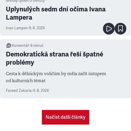
Minulý týden
•
3
minuty
Uplynulých sedm dní očima Ivana
Lampera
Ivan Lamper
•
9. 8. 2026
Komentář
•
6
minut
Demokratická strana řeší špatné
problémy
Cesta k dělnickým voličům by měla začít ústupem
od kulturních témat
Fareed Zakaria
•
9. 8. 2026
Načíst další články