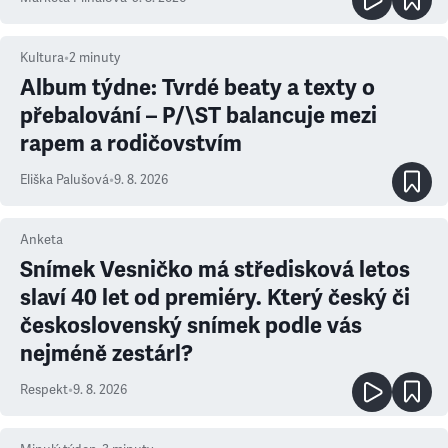
Kultura
•
2
minuty
Album týdne: Tvrdé beaty a texty o
přebalování – P/\ST balancuje mezi
rapem a rodičovstvím
Eliška Palušová
•
9. 8. 2026
Anketa
Snímek Vesničko má středisková letos
slaví 40 let od premiéry. Který český či
československý snímek podle vás
nejméně zestárl?
Respekt
•
9. 8. 2026