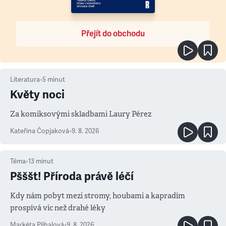
Přejít do obchodu
Literatura
•
5
minut
Květy noci
Za komiksovými skladbami Laury Pérez
Kateřina Čopjaková
•
9. 8. 2026
Téma
•
13
minut
Pšššt! Příroda právě léčí
Kdy nám pobyt mezi stromy, houbami a kapradím
prospívá víc než drahé léky
Markéta Plíhalová
•
9. 8. 2026