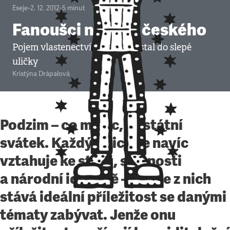
Eseje
•
2. 12. 2012
•
5
minut
Fanoušci národa českého
Pojem vlastenectví se u nás dostal do slepé
uličky
Kristýna Drápalová
Podzim – co měsíc, to státní
svátek. Každý z nich se navíc
vztahuje ke státu, státnosti
a národní identitě – tím se z nich
stává ideální příležitost se danými
tématy zabývat. Jenže onu