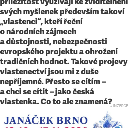
příležitost využívají ke zviditelnění
svých myšlenek především takoví
„vlastenci“, kteří řeční
o národních zájmech
a důstojnosti, nebezpečnosti
evropského projektu a ohrožení
tradičních hodnot. Takové projevy
vlastenectví jsou mi z duše
nepříjemné. Přesto se cítím –
a chci se cítit – jako česká
vlastenka. Co to ale znamená?
↓ INZERCE