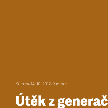
Kultura
•
14. 10. 2012
•
9
minut
Útěk z genera