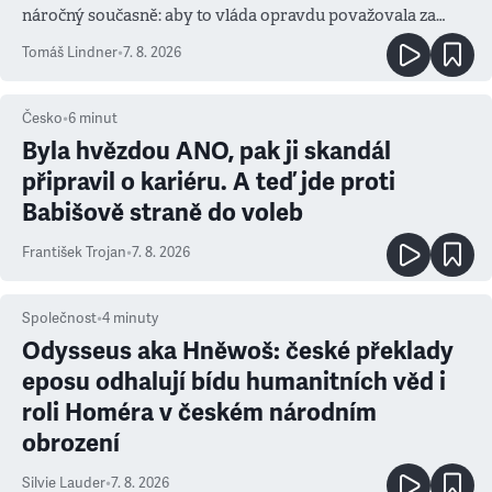
náročný současně: aby to vláda opravdu považovala za
prioritu
Tomáš Lindner
•
7. 8. 2026
Česko
•
6
minut
Byla hvězdou ANO, pak ji skandál
připravil o kariéru. A teď jde proti
Babišově straně do voleb
František Trojan
•
7. 8. 2026
Společnost
•
4
minuty
Odysseus aka Hněwoš: české překlady
eposu odhalují bídu humanitních věd i
roli Homéra v českém národním
obrození
Silvie Lauder
•
7. 8. 2026