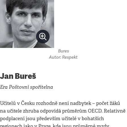
Bures
Autor: Respekt
Jan Bureš
Era Poštovní spořitelna
Učitelů v Česku rozhodně není nadbytek – počet žáků
na učitele zhruba odpovídá průměrům OECD. Relativně
podplacení jsou především učitelé v bohatších
regionech jako v Praze, kde jsou průměrné mzdy