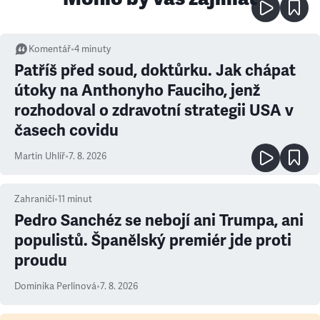
Komentář
•
4
minuty
Patříš před soud, doktůrku. Jak chápat
útoky na Anthonyho Fauciho, jenž
rozhodoval o zdravotní strategii USA v
časech covidu
Martin Uhlíř
•
7. 8. 2026
Zahraničí
•
11
minut
Pedro Sanchéz se nebojí ani Trumpa, ani
populistů. Španělský premiér jde proti
proudu
Dominika Perlínová
•
7. 8. 2026