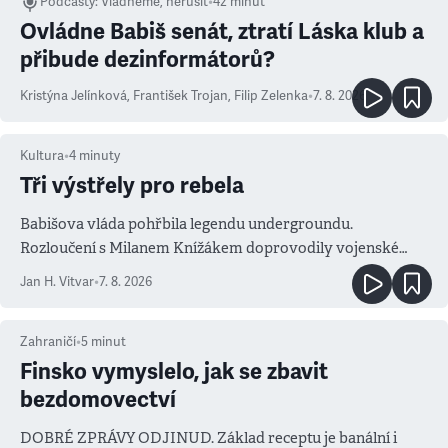
Podcasty
:
Vládneme, nerušit
•
42 minut
Ovládne Babiš senát, ztratí Láska klub a
přibude dezinformátorů?
Kristýna Jelínková
,
František Trojan
,
Filip Zelenka
•
7. 8. 2026
Kultura
•
4
minuty
Tři výstřely pro rebela
Babišova vláda pohřbila legendu undergroundu.
Rozloučení s Milanem Knížákem doprovodily vojenské
salvy i kritika pokrokářů
Jan H. Vitvar
•
7. 8. 2026
Zahraničí
•
5
minut
Finsko vymyslelo, jak se zbavit
bezdomovectví
DOBRÉ ZPRÁVY ODJINUD. Základ receptu je banální i