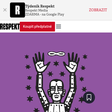
Týdeník Respekt
×
ZOBRAZIT
Respekt Media
ZDARMA - na Google Play
Koupit předplatné