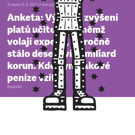
Anketa
•
9. 9. 2012
•
3
minuty
Anketa: Výrazné zvýšení
platů učitelů, po němž
volají experti, by ročně
stálo deset i více miliard
korun. Kde nyní takové
peníze vzít?
Respekt