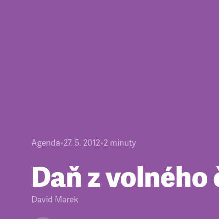
Agenda
•
27. 5. 2012
•
2
minuty
Daň z volného
David Marek