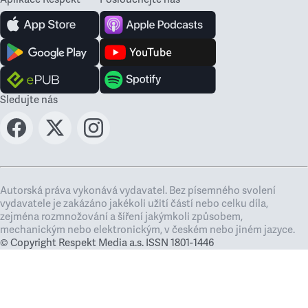
Sledujte nás
Autorská práva vykonává vydavatel. Bez písemného svolení
vydavatele je zakázáno jakékoli užití částí nebo celku díla,
zejména rozmnožování a šíření jakýmkoli způsobem,
mechanickým nebo elektronickým, v českém nebo jiném jazyce.
© Copyright Respekt Media a.s. ISSN 1801-1446