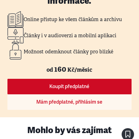
informace.
Online přístup ke všem článkům a archivu
Články i v audioverzi a mobilní aplikaci
Možnost odemknout články pro blízké
160
od
Kč/měsíc
Koupit předplatné
Mám předplatné, přihlásím se
Mohlo by vás zajímat