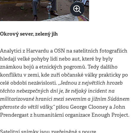
Okrový sever, zelený jih
Analytici z Harvardu a OSN na satelitních fotografiích
hledají velké pohyby lidí nebo aut, které by byly
známkou bojů a etnických pogromů. Tedy dalšího
konfliktu v zemi, kde zuří občanské války prakticky po
„Jednou z největších hrozeb
celé období nezávislosti.
těchto nebezpečných dní je, že nějaký incident na
militarizované hranici mezi severním a jižním Súdánem
přeroste do větší války,“
píšou George Clooney a John
Prendergast z humanitární organizace Enough Project.
Satelitní snímky jsou zveřejněné s pouze