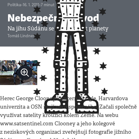
Politika
•
16. 1. 2011
•
7
minut
Nebezpečný rozvod
Na jihu Súdánu se rodí 193. stát planety
Tomáš Lindner
Herec George Clooney, koncern Google, Harvardova
univerzita a OSN mají něco společného. Začali společně
využívat satelity kroužící kolem Země. Na webu
www.satsentinel.com Clooney a jeho kolegové
z neziskových organizací zveřejňují fotografie jižního