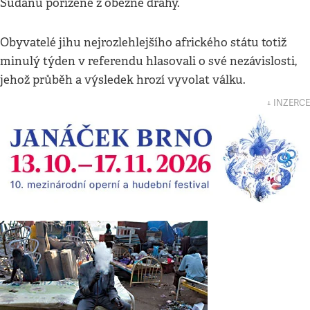
Súdánu pořízené z oběžné dráhy.
Obyvatelé jihu nejrozlehlejšího afrického státu totiž
minulý týden v referendu hlasovali o své nezávislosti,
jehož průběh a výsledek hrozí vyvolat válku.
↓ INZERCE