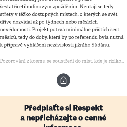
šestatřicetihodinovým zpožděním. Neutají se tedy
střety v těžko dostupných místech, o kterých se svět
dříve dozvídal až po týdnech nebo měsících
nevědomosti. Projekt potrvá minimálně příštích šest
měsíců, tedy do doby, která by po referendu byla nutná
k přípravě vyhlášení nezávislosti jižního Súdánu.
Pozorování z kosmu se soustředí do míst, kde je riziko…
Předplaťte si Respekt
a nepřicházejte o cenné