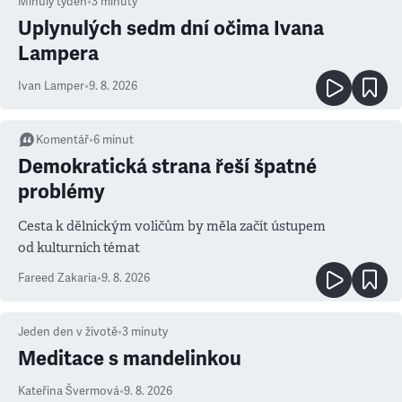
Minulý týden
•
3
minuty
Uplynulých sedm dní očima Ivana
Lampera
Ivan Lamper
•
9. 8. 2026
Komentář
•
6
minut
Demokratická strana řeší špatné
problémy
Cesta k dělnickým voličům by měla začít ústupem
od kulturních témat
Fareed Zakaria
•
9. 8. 2026
Jeden den v životě
•
3
minuty
Meditace s mandelinkou
Kateřina Švermová
•
9. 8. 2026