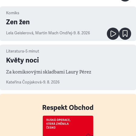
Komiks
Zen žen
Lela Geislerová
,
Martin Mach Ondřej
•
9. 8. 2026
Literatura
•
5
minut
Květy noci
Za komiksovými skladbami Laury Pérez
Kateřina Čopjaková
•
9. 8. 2026
Respekt Obchod