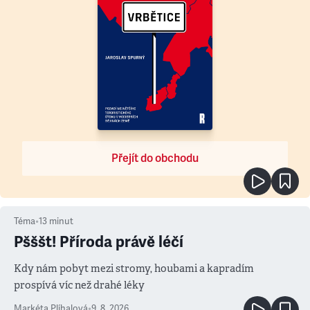
Přejít do obchodu
Téma
•
13
minut
Pšššt! Příroda právě léčí
Kdy nám pobyt mezi stromy, houbami a kapradím
prospívá víc než drahé léky
Markéta Plíhalová
•
9. 8. 2026