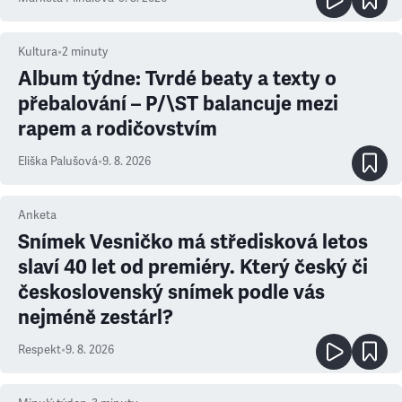
Kultura
•
2
minuty
Album týdne: Tvrdé beaty a texty o
přebalování – P/\ST balancuje mezi
rapem a rodičovstvím
Eliška Palušová
•
9. 8. 2026
Anketa
Snímek Vesničko má středisková letos
slaví 40 let od premiéry. Který český či
československý snímek podle vás
nejméně zestárl?
Respekt
•
9. 8. 2026