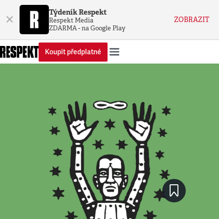
Týdeník Respekt
×
ZOBRAZIT
Respekt Media
ZDARMA - na Google Play
Koupit předplatné