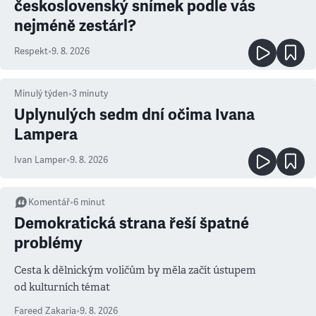
československý snímek podle vás
nejméně zestárl?
Respekt
•
9. 8. 2026
Minulý týden
•
3
minuty
Uplynulých sedm dní očima Ivana
Lampera
Ivan Lamper
•
9. 8. 2026
Komentář
•
6
minut
Demokratická strana řeší špatné
problémy
Cesta k dělnickým voličům by měla začít ústupem
od kulturních témat
Fareed Zakaria
•
9. 8. 2026