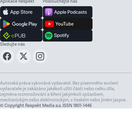
Aplikace Respekt
Poslouchejte nás
Sledujte nás
Autorská práva vykonává vydavatel. Bez písemného svolení
vydavatele je zakázáno jakékoli užití částí nebo celku díla,
zejména rozmnožování a šíření jakýmkoli způsobem,
mechanickým nebo elektronickým, v českém nebo jiném jazyce.
© Copyright Respekt Media a.s. ISSN 1801-1446