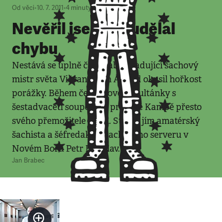
Od věci
•
10. 7. 2011
•
4
minuty
Nevěřil jsem, že udělal
chybu
Nestává se úplně často, aby úřadující šachový
mistr světa Višvanáthan Ánand okusil hořkost
porážky. Během čerŹvnové simultánky s
šestadvaceti soupeři na pražské Kampě přesto
svého přemožitele našel. Stal se jím amatérský
šachista a šéfredaktor šachového serveru v
Novém Boru Petr Boleslav.
Jan Brabec