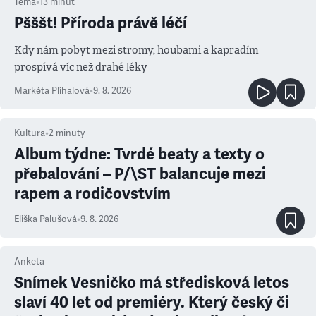
Téma
•
13
minut
Pšššt! Příroda právě léčí
Kdy nám pobyt mezi stromy, houbami a kapradím
prospívá víc než drahé léky
Markéta Plíhalová
•
9. 8. 2026
Kultura
•
2
minuty
Album týdne: Tvrdé beaty a texty o
přebalování – P/\ST balancuje mezi
rapem a rodičovstvím
Eliška Palušová
•
9. 8. 2026
Anketa
Snímek Vesničko má středisková letos
slaví 40 let od premiéry. Který český či