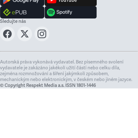
Sledujte nás
Autorská práva vykonává vydavatel. Bez písemného svolení
vydavatele je zakázáno jakékoli užití částí nebo celku díla,
zejména rozmnožování a šíření jakýmkoli způsobem,
mechanickým nebo elektronickým, v českém nebo jiném jazyce.
© Copyright Respekt Media a.s. ISSN 1801-1446