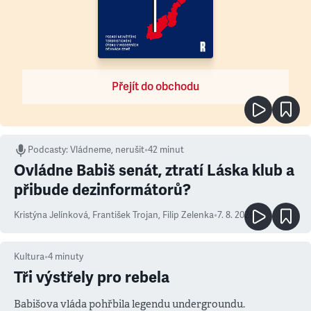
Přejít do obchodu
Podcasty
:
Vládneme, nerušit
•
42 minut
Ovládne Babiš senát, ztratí Láska klub a
přibude dezinformátorů?
Kristýna Jelínková
,
František Trojan
,
Filip Zelenka
•
7. 8. 2026
Kultura
•
4
minuty
Tři výstřely pro rebela
Babišova vláda pohřbila legendu undergroundu.