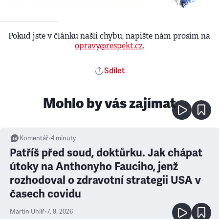
Pokud jste v článku našli chybu, napište nám prosím na
opravy@respekt.cz
.
Sdílet
Mohlo by vás zajímat
Komentář
•
4
minuty
Patříš před soud, doktůrku. Jak chápat
útoky na Anthonyho Fauciho, jenž
rozhodoval o zdravotní strategii USA v
časech covidu
Martin Uhlíř
•
7. 8. 2026