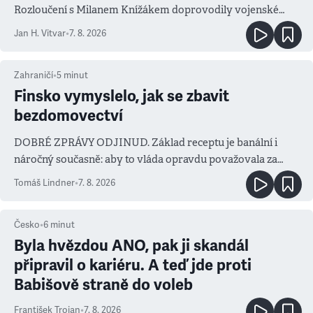
Rozloučení s Milanem Knížákem doprovodily vojenské
salvy i kritika pokrokářů
Jan H. Vitvar
•
7. 8. 2026
Zahraničí
•
5
minut
Finsko vymyslelo, jak se zbavit
bezdomovectví
DOBRÉ ZPRÁVY ODJINUD. Základ receptu je banální i
náročný současně: aby to vláda opravdu považovala za
prioritu
Tomáš Lindner
•
7. 8. 2026
Česko
•
6
minut
Byla hvězdou ANO, pak ji skandál
připravil o kariéru. A teď jde proti
Babišově straně do voleb
František Trojan
•
7. 8. 2026