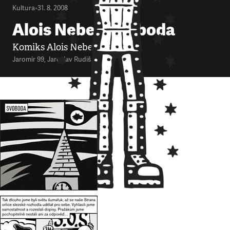
Kultura
•
31. 8. 2008
Alois Nebel: Svoboda
Komiks Alois Nebel
Jaromír 99
,
Jaroslav Rudiš