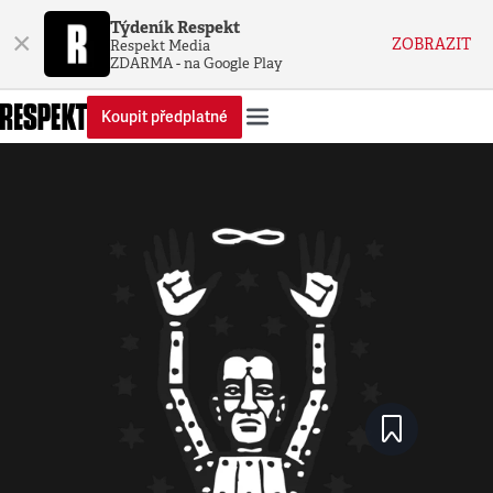
Týdeník Respekt
×
ZOBRAZIT
Respekt Media
ZDARMA - na Google Play
Koupit předplatné