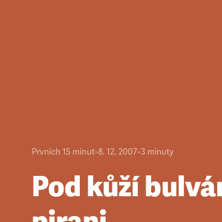
Prvních 15 minut
•
8. 12. 2007
•
3
minuty
Pod kůží bulvá
pirani