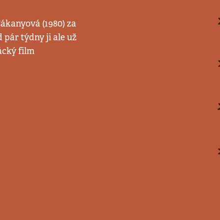
Čákanyová (1980) za
pár týdny ji ale už
ácký film