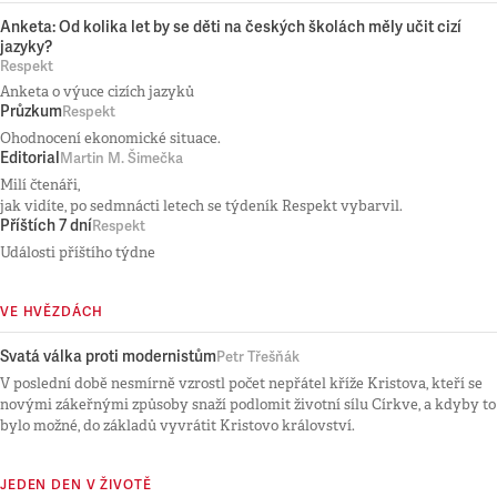
Anketa: Od kolika let by se děti na českých školách měly učit cizí
jazyky?
Respekt
Anketa o výuce cizích jazyků
Průzkum
Respekt
Ohodnocení ekonomické situace.
Editorial
Martin M. Šimečka
Milí čtenáři,
jak vidíte, po sedmnácti letech se týdeník Respekt vybarvil.
Příštích 7 dní
Respekt
Události příštího týdne
VE HVĚZDÁCH
Svatá válka proti modernistům
Petr Třešňák
V poslední době nesmírně vzrostl počet nepřátel kříže Kristova, kteří se
novými zákeřnými způsoby snaží podlomit životní sílu Církve, a kdyby to
bylo možné, do základů vyvrátit Kristovo království.
JEDEN DEN V ŽIVOTĚ