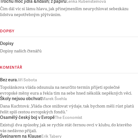
Trochu moc jídla &ndash; z papíru
Lenka Rubensteinová
Čím dál víc si lámu hlavu, jak přinejmenším neurychlovat sebezkázu
lidstva nepotřebným plýtváním.
DOPISY
Dopisy
Dopisy našich čtenářů
KOMENTÁŘ
Bez eura
Jiří Sobota
Topolánkova vláda odsunula na neurčito termín přijetí společné
evropské měny eura a řekla tím na sebe hned několik nepěkných věcí.
Školy nejsou obchvat
Marek Švehla
Dana Kuchtová: „Vláda chce snižovat výdaje, tak bychom měli růst platů
řešit spíš cestou evropských fondů.“
Osamělý český boj v Evropě
The Economist
Existují dva způsoby, jak se rychle stát černou ovcí v klubu, do kterého
vás nedávno přijali.
Švejnarem na Klause
Erik Tabery