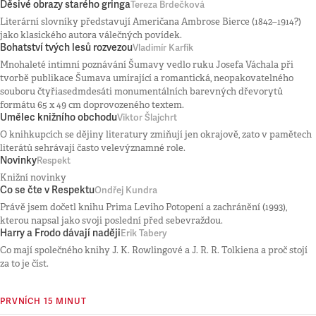
Děsivé obrazy starého gringa
Tereza Brdečková
Literární slovníky představují Američana Ambrose Bierce (1842–1914?)
jako klasického autora válečných povídek.
Bohatství tvých lesů rozvezou
Vladimír Karfík
Mnohaleté intimní poznávání Šumavy vedlo ruku Josefa Váchala při
tvorbě publikace Šumava umírající a romantická, neopakovatelného
souboru čtyřiasedmdesáti monumentálních barevných dřevorytů
formátu 65 x 49 cm doprovozeného textem.
Umělec knižního obchodu
Viktor Šlajchrt
O knihkupcích se dějiny literatury zmiňují jen okrajově, zato v pamětech
literátů sehrávají často velevýznamné role.
Novinky
Respekt
Knižní novinky
Co se čte v Respektu
Ondřej Kundra
Právě jsem dočetl knihu Prima Leviho Potopení a zachránění (1993),
kterou napsal jako svoji poslední před sebevraždou.
Harry a Frodo dávají naději
Erik Tabery
Co mají společného knihy J. K. Rowlingové a J. R. R. Tolkiena a proč stojí
za to je číst.
PRVNÍCH 15 MINUT