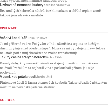
„Čaga vyléčila mojí mamince žaludeční vředy.
Uzdravené nemocné budovy
Karolína Vránková
Bez umělých koberců a nátěrů, bez klimatizace a ohřáté teplem země,
takové jsou zdravé kanceláře.
CIVILIZACE
Vášniví knedlíkáři
Erika Hníková
Je mi příšerné vedro. Pobývám v Indii už měsíc a teplota se každým
dnem zvyšuje snad o jeden stupeň. Mozek se mi vypaluje z hlavy, tělo se
neustále potí a můj charakter se zvolna transformuje.
Tekutý čas na starých horách
Václav Cílek
Bývaly doby, kdy moravští vinaři se ztajeným vnitřním úsměškem
nalévali Pražákům ta nejhorší vína a poslouchali přitom, jak si je
pochvalují.
V zemi, kde pršela ocel
Martin Uhlíř
Plutoniové údolí či farma atomových kovbojů. Tak se přezdívá některým
místům na nevadské jaderné střelnici.
KULTURA