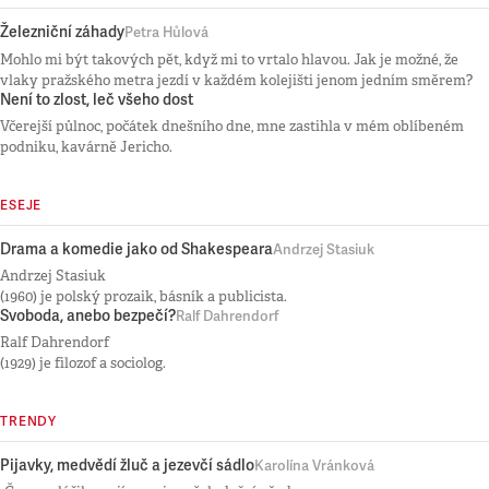
Železniční záhady
Petra Hůlová
Mohlo mi být takových pět, když mi to vrtalo hlavou. Jak je možné, že
vlaky pražského metra jezdí v každém kolejišti jenom jedním směrem?
Není to zlost, leč všeho dost
Včerejší půlnoc, počátek dnešního dne, mne zastihla v mém oblíbeném
podniku, kavárně Jericho.
ESEJE
Drama a komedie jako od Shakespeara
Andrzej Stasiuk
Andrzej Stasiuk
(1960) je polský prozaik, básník a publicista.
Svoboda, anebo bezpečí?
Ralf Dahrendorf
Ralf Dahrendorf
(1929) je filozof a sociolog.
TRENDY
Pijavky, medvědí žluč a jezevčí sádlo
Karolína Vránková