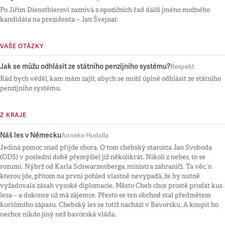
Po Jiřím Dienstbierovi zaznívá z opozičních řad další jméno možného
kandidáta na prezidenta – Jan Švejnar.
VAŠE OTÁZKY
Jak se můžu odhlásit ze státního penzijního systému?
Respekt
Rád bych věděl, kam mám zajít, abych se mohl úplně odhlásit ze státního
penzijního systému.
Z KRAJE
Náš les v Německu
Anneke Hudalla
Jediná pomoc snad přijde shora. O tom chebský starosta Jan Svoboda
(ODS) v poslední době přemýšlel již několikrát. Nikoli z nebes, to se
rozumí. Nýbrž od Karla Schwarzenberga, ministra zahraničí. Ta věc, o
kterou jde, přitom na první pohled vlastně nevypadá, že by nutně
vyžadovala zásah vysoké diplomacie. Město Cheb chce prostě prodat kus
lesa – a dokonce už má zájemce. Přesto se ten obchod stal předmětem
kuriózního zápasu. Chebský les se totiž nachází v Bavorsku. A koupit ho
nechce nikdo jiný než bavorská vláda.