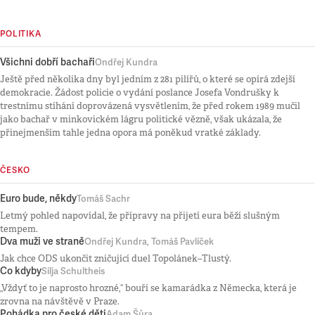
POLITIKA
Všichni dobří bachaři
Ondřej Kundra
Ještě před několika dny byl jedním z 281 pilířů, o které se opírá zdejší
demokracie. Žádost policie o vydání poslance Josefa Vondrušky k
trestnímu stíhání doprovázená vysvětlením, že před rokem 1989 mučil
jako bachař v minkovickém lágru politické vězně, však ukázala, že
přinejmenším tahle jedna opora má poněkud vratké základy.
ČESKO
Euro bude, někdy
Tomáš Sachr
Letmý pohled napovídal, že přípravy na přijetí eura běží slušným
tempem.
Dva muži ve straně
Ondřej Kundra, Tomáš Pavlíček
Jak chce ODS ukončit zničující duel Topolánek–Tlustý.
Co kdyby
Silja Schultheis
„Vždyť to je naprosto hrozné,“ bouří se kamarádka z Německa, která je
zrovna na návštěvě v Praze.
Pohádka pro české děti
Adam Šůra