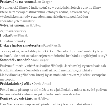
Prodavačka na rozcestí
Jan Gregor
Na americké filmové indie-scéně se v posledních letech vyrojily filmy,
které se zabývají disfunkčními vztahy v rodině, nevěrou coby
východiskem z nudy, rozpadem amerického snu pod fasádou
spořádaných manželství.
Výtvarné umění
Jan H. Vitvar
Zajímavé výstavy
Hudba
Pavel Klusák
Hudební novinky
Dívka s harfou a meteoritem
Pavel Klusák
Je sice pěkné, že se tahle písničkářka z Nevady doprovází místo kytary
na harfu, ale není to nakonec jen zaměnitelné brnkání s anglickými texty?
Samotáři v nesnázích
Jan Gregor
Po dvou filmech, v nichž se dvojice Hřebejk–Jarchovský vyrovnávala tak
trochu šmahem a černobíle s naší národní mentalitou, přichází v
Medvídkovi s příběhem, který by se mohl odehrávat v jakékoli evropské
metropoli.
Překladatelský oříšek
David Antoš
Pokud máte přístup na síť, můžete se z jakéhokoliv místa na světě podívat
během několika vteřin na jakoukoliv webovou stránku.
Koníček pro odvážné
Jan H. Vitvar
Dan Merta se ani nepokouší předstírat, že jde o normální situaci.