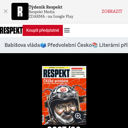
Týdeník Respekt
×
ZOBRAZIT
Respekt Media
ZDARMA - na Google Play
Koupit předplatné
Babišova vláda
🗳️ Předvolební Česko
📚 Literární př