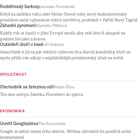
Rozběhnutý Sarkozy
Jaroslav Formánek
Když na začátku roku 1990 Václav Havel coby nový československý
prezident začal vykonávat státní návštěvy, prohlásil v Paříži Pavel Tigrid:
Záhadní pyromani
Markéta Pilátová
Každý rok se hasiči v jižní Evropě modlí, aby celé léto či alespoň na
podzim lilo jako z konve.
Outsideři útočí v Iowě
Jiří Sobota
Američané si již za pár měsíců vyberou dva hlavní kandidáty, kteří se
spolu příští rok utkají o nejdůležitější prezidentský úřad na světě.
SPOLEČNOST
Obchodník se železnou vůlí
Adam Šůra
Ten den nebylo Zdeňku Hlavešovi do zpěvu.
EKONOMIKA
Uvnitř Googleplexu
The Economist
Google se zatím nemá čeho obávat. Většina uživatelů ho používá zcela
bezstarostně.