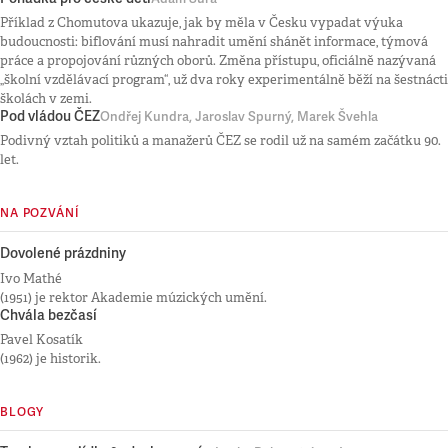
Příklad z Chomutova ukazuje, jak by měla v Česku vypadat výuka
budoucnosti: biflování musí nahradit umění shánět informace, týmová
práce a propojování různých oborů. Změna přístupu, oficiálně nazývaná
„školní vzdělávací program“, už dva roky experimentálně běží na šestnácti
školách v zemi.
Pod vládou ČEZ
Ondřej Kundra, Jaroslav Spurný, Marek Švehla
Podivný vztah politiků a manažerů ČEZ se rodil už na samém začátku 90.
let.
NA POZVÁNÍ
Dovolené prázdniny
Ivo Mathé
(1951) je rektor Akademie múzických umění.
Chvála bezčasí
Pavel Kosatík
(1962) je historik.
BLOGY