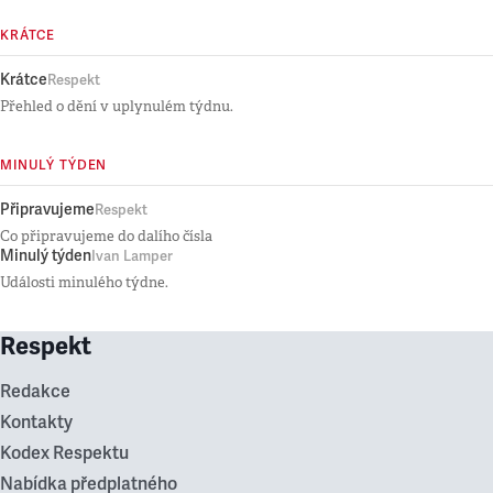
KRÁTCE
Krátce
Respekt
Přehled o dění v uplynulém týdnu.
MINULÝ TÝDEN
Připravujeme
Respekt
Co připravujeme do dalího čísla
Minulý týden
Ivan Lamper
Události minulého týdne.
Respekt
Redakce
Kontakty
Kodex Respektu
Nabídka předplatného