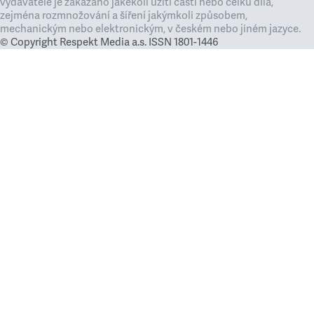
vydavatele je zakázáno jakékoli užití částí nebo celku díla,
zejména rozmnožování a šíření jakýmkoli způsobem,
mechanickým nebo elektronickým, v českém nebo jiném jazyce.
© Copyright Respekt Media a.s. ISSN 1801-1446