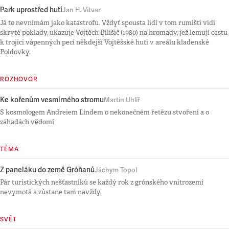
Park uprostřed hutí
Jan H. Vitvar
Já to nevnímám jako katastrofu. Vždyť spousta lidí v tom rumišti vidí
skryté poklady, ukazuje Vojtěch Bilišič (1980) na hromady, jež lemují cestu
k trojici vápenných pecí někdejší Vojtěšské huti v areálu kladenské
Poldovky.
ROZHOVOR
Ke kořenům vesmírného stromu
Martin Uhlíř
S kosmologem Andreiem Lindem o nekonečném řetězu stvoření a o
záhadách vědomí
TÉMA
Z paneláku do země Gróňanů
Jáchym Topol
Pár turistických nešťastníků se každý rok z grónského vnitrozemí
nevymotá a zůstane tam navždy.
SVĚT