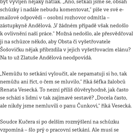
být vyvíjen nějaký nátlak. „Ano, setkali jsme se, obsah
schůzky i nadále nebudu komentovat,“ píše ve své e-
mailové odpovědi – osobní rozhovor odmítla –
zástupkyně Andělová. „V žádném případě však nedošlo
k ovlivnění naší práce.“ Možná nedošlo, ale přesvědčoval
ji na schůzce někdo, aby Obsta či vyšetřovatele
Šošovičku nějak přibrzdila v jejich vyšetřovacím elánu?
Na to už Zlatuše Andělová neodpovídá.
„Nemůžu to setkání vyloučit, ale nepamatuji si ho, tak
nemůžu ani říct, o čem se mluvilo,“ říká šéfka žalobců
Renata Vesecká. To nezní příliš důvěryhodně, jak často
se schází s lidmi v tak zajímavé sestavě? „Docela často,
ale nikdy jsme nemluvili o panu Čunkovi,“ říká Vesecká.
Soudce Kučera si po delším rozmýšlení na schůzku
vzpomíná – šlo prý o pracovní setkání. Ale musí se