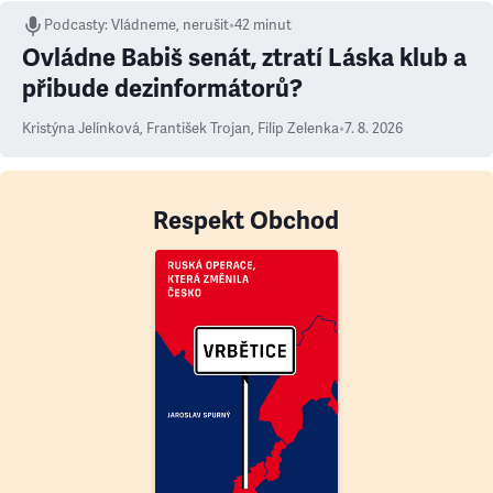
Podcasty
:
Vládneme, nerušit
•
42 minut
Ovládne Babiš senát, ztratí Láska klub a
přibude dezinformátorů?
Kristýna Jelínková
,
František Trojan
,
Filip Zelenka
•
7. 8. 2026
Respekt Obchod