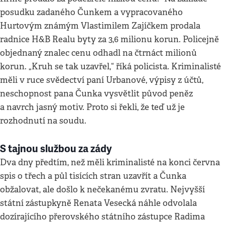
posudku zadaného Čunkem a vypracovaného
Hurtovým známým Vlastimilem Zajíčkem prodala
radnice H&B Realu byty za 3,6 milionu korun. Policejně
objednaný znalec cenu odhadl na čtrnáct milionů
korun. „Kruh se tak uzavřel,“ říká policista. Kriminalisté
měli v ruce svědectví paní Urbanové, výpisy z účtů,
neschopnost pana Čunka vysvětlit původ peněz
a navrch jasný motiv. Proto si řekli, že teď už je
rozhodnutí na soudu.
S tajnou službou za zády
Dva dny předtím, než měli kriminalisté na konci června
spis o třech a půl tisících stran uzavřít a Čunka
obžalovat, ale došlo k nečekanému zvratu. Nejvyšší
státní zástupkyně Renata Vesecká náhle odvolala
dozírajícího přerovského státního zástupce Radima