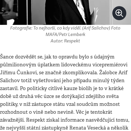
Fotografie: To nejhorší, co kdy viděl. (Arif Salichov) Foto
MAFA/Petr Lemberk
Autor: Respekt
Šance dozvědět se, jak to opravdu bylo s údajným
půlmilionovým úplatkem lidoveckému vicepremiérovi
Jiřímu Čunkovi, se značně zkomplikovala. Žalobce Arif
Salichov totiž vyšetřování jeho případu minulý týden
zastavil. Po politicky citlivé kauze biolíh je to v krátké
době už druhá věc úzce se dotýkající zdejšího světa
politiky, v níž zástupce státu vzal soudcům možnost
rozhodnout o vině nebo nevině. Věc je tentokrát
závažnější. Respekt získal informace nasvědčující tomu,
že nejvyšší státní zástupkyně Renata Vesecká a několik