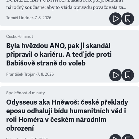
náročný současně: aby to vláda opravdu považovala za
prioritu
Tomáš Lindner
•
7. 8. 2026
Česko
•
6
minut
Byla hvězdou ANO, pak ji skandál
připravil o kariéru. A teď jde proti
Babišově straně do voleb
František Trojan
•
7. 8. 2026
Společnost
•
4
minuty
Odysseus aka Hněwoš: české překlady
eposu odhalují bídu humanitních věd i
roli Homéra v českém národním
obrození