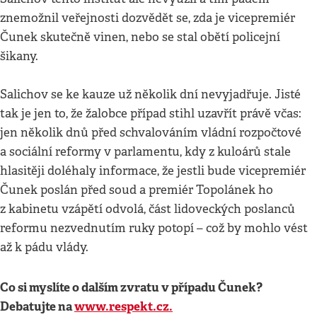
znemožnil veřejnosti dozvědět se, zda je vicepremiér
Čunek skutečně vinen, nebo se stal obětí policejní
šikany.
Salichov se ke kauze už několik dní nevyjadřuje. Jisté
tak je jen to, že žalobce případ stihl uzavřít právě včas:
jen několik dnů před schvalováním vládní rozpočtové
a sociální reformy v parlamentu, kdy z kuloárů stale
hlasitěji doléhaly informace, že jestli bude vicepremiér
Čunek poslán před soud a premiér Topolánek ho
z kabinetu vzápětí odvolá, část lidoveckých poslanců
reformu nezvednutím ruky potopí – což by mohlo vést
až k pádu vlády.
Co si myslíte o dalším zvratu v případu Čunek?
Debatujte na
www.respekt.cz.