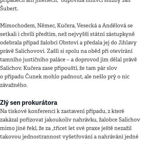
případech ani jménech,“ odpovídá mluvčí služby Jan
Šubert.
Mimochodem, Němec, Kučera, Vesecká a Andělová se
setkali i chvíli předtím, než nejvyšší státní zástupkyně
odebrala případ žalobci Obstovi a předala jej do Jihlavy
právě Salichovovi. Zašli si spolu na oběd při otevírání
tamního justičního paláce – a doprovod jim dělal právě
Salichov. Kučera zase připouští, že tam pár slov
o případu Čunek mohlo padnout, ale nešlo prý o nic
závažného.
Zlý sen prokurátora
Na tiskové konferenci k zastavení případu, z které
zakázal pořizovat jakoukoliv nahrávku, žalobce Salichov
mimo jiné řekl, že za „třicet let své praxe ještě nezažil
takovou jednostrannost vyšetřování a nahrávání jedné