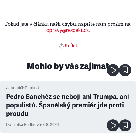
Pokud jste v článku našli chybu, napište nám prosím na
opravy@respekt.cz
.
Sdílet
Mohlo by vás zajímat
Zahraničí
•
11
minut
Pedro Sanchéz se nebojí ani Trumpa, ani
populistů. Španělský premiér jde proti
proudu
Dominika Perlínová
•
7. 8. 2026