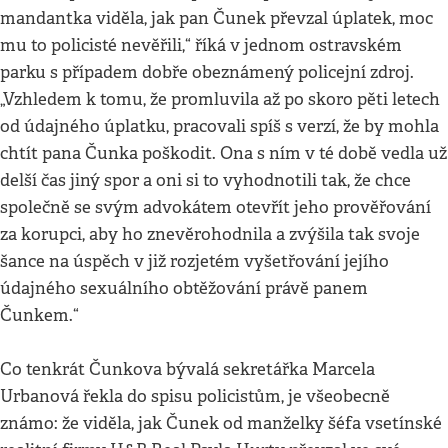
mandantka viděla, jak pan Čunek převzal úplatek, moc
mu to policisté nevěřili,“ říká v jednom ostravském
parku s případem dobře obeznámený policejní zdroj.
„Vzhledem k tomu, že promluvila až po skoro pěti letech
od údajného úplatku, pracovali spíš s verzí, že by mohla
chtít pana Čunka poškodit. Ona s ním v té době vedla už
delší čas jiný spor a oni si to vyhodnotili tak, že chce
společně se svým advokátem otevřít jeho prověřování
za korupci, aby ho znevěrohodnila a zvýšila tak svoje
šance na úspěch v již rozjetém vyšetřování jejího
údajného sexuálního obtěžování právě panem
Čunkem.“
Co tenkrát Čunkova bývalá sekretářka Marcela
Urbanová řekla do spisu policistům, je všeobecně
známo: že viděla, jak Čunek od manželky šéfa vsetínské