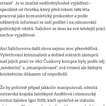
straně“. Je to značně nedůvěryhodné vyjádření –
speciálně od člověka, který před rokem 1989 léta
pracoval jako komunistický prokurátor a podle
některých informací se měl podílet i na odsuzování
politických vězňů. Salichov se dnes ke své tehdejší práci
nechce vyjadřovat.
Ani Salichovova další slova nejsou moc přesvědčivá.
Vyšetřování kriminalistů a dohled státních zástupců
nad jejich prací ve věci Čunkovy korupce byly podle něj
„tendenční“ a „zmanipulované“, svá tvrzení ale žádným
konkrétním důkazem už nepodložil.
Že by policisté případ jakkoliv manipulovali, odmítá
ostravská krajská žalobkyně Andělová i olomoucký
vrchní žalobce Igor Stříž, kteří společně se státním