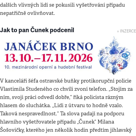
dalších vlivných lidí se pokusili vyšetřování případu
nepatřičně ovlivňovat.
Jak to pan Čunek podcenil
↓ INZERCE
V kanceláři šéfa ostravské buňky protikorupční policie
Vlastimila Studeného co chvíli zvoní telefon. „Stojím za
ním, svoji práci odvedl dobře,“ říká policista rázným
hlasem do sluchátka. „Lidi z útvaru to hodně vzalo.
Taková nespravedlnost.“ Ta slova padají na podporu
hlavního vyšetřovatele případu „Čunek“ Milana
Šošovičky, kterého jen několik hodin předtím jihlavský