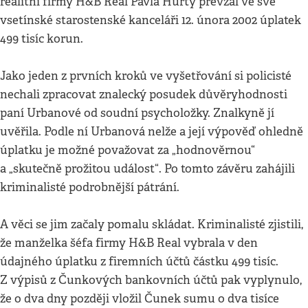
realitní firmy H&B Real Pavla Hurty převzal ve své
vsetínské starostenské kanceláři 12. února 2002 úplatek
499 tisíc korun.
Jako jeden z prvních kroků ve vyšetřování si policisté
nechali zpracovat znalecký posudek důvěryhodnosti
paní Urbanové od soudní psycholožky. Znalkyně jí
uvěřila. Podle ní Urbanová nelže a její výpověď ohledně
úplatku je možné považovat za „hodnověrnou“
a „skutečně prožitou událost“. Po tomto závěru zahájili
kriminalisté podrobnější pátrání.
A věci se jim začaly pomalu skládat. Kriminalisté zjistili,
že manželka šéfa firmy H&B Real vybrala v den
údajného úplatku z firemních účtů částku 499 tisíc.
Z výpisů z Čunkových bankovních účtů pak vyplynulo,
že o dva dny později vložil Čunek sumu o dva tisíce