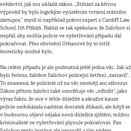
svědectví, jak mu ukládá zákon. „Stíhání za křivou
výpověď by bylo logickým vyústěním tvrzení státního
zástupce,“ myslí si například právní expert z Cardiff Law
School Jiří Přibáň. Nabízí se tak spekulace, že Salichov si
nepřál, aby mohla policie ve vyšetřování případu dál
pokračovat. Přes obvinění Urbanové by to totiž
teoreticky možné bylo.
Na celém případu je ale podstatná ještě jedna věc. Jak už
bylo řečeno, žalobce Salichov policejní šetření „zastavil“.
To znamená, že policisté už na věc nesmějí ani sáhnout.
Zákon přitom žalobci také umožňuje věc „odložit“, jako
výraz faktu, že sice v téhle důležité a závažné kauze
policie nedokázala nasbírat dostatek důkazů, ale když se
v budoucnu objeví nějaká nová důležitá zjištění, můžou
kriminalisté ve vyšetřování plynule pokračovat. Pan
Salichov tento institut ale nevyužil a tím pádem