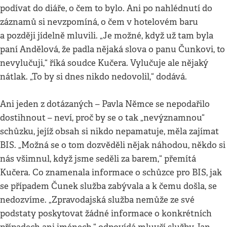
podívat do diáře, o čem to bylo. Ani po nahlédnutí do
záznamů si nevzpomíná, o čem v hotelovém baru
a později jídelně mluvili. „Je možné, když už tam byla
paní Andělová, že padla nějaká slova o panu Čunkovi, to
nevylučuji,“ říká soudce Kučera. Vylučuje ale nějaký
nátlak. „To by si dnes nikdo nedovolil,“ dodává.
Ani jeden z dotázaných – Pavla Němce se nepodařilo
dostihnout – neví, proč by se o tak „nevýznamnou“
schůzku, jejíž obsah si nikdo nepamatuje, měla zajímat
BIS. „Možná se o tom dozvěděli nějak náhodou, někdo si
nás všimnul, když jsme seděli za barem,“ přemítá
Kučera. Co znamenala informace o schůzce pro BIS, jak
se případem Čunek služba zabývala a k čemu došla, se
nedozvíme. „Zpravodajská služba nemůže ze své
podstaty poskytovat žádné informace o konkrétních