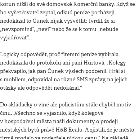
korun nižší do své domovské Komerční banky. Když se
ho vyšetřovatel zeptal, odkud peníze pocházejí,
nedokázal to Čunek nijak vysvětlit: tvrdil, že si
„nevzpomíná“, „neví“ nebo že se k tomu „nebude
vyjadřovat“.
Logicky odpovědět, proč firemní peníze vybírala,
nedokázala do protokolu ani paní Hurtová. „Kolegy
překvapilo, jak pan Čunek výslech podcenil. Hrál si
s mobilem, odpovídal na různé SMS zprávy, na jejich
otázky ale odpovědět nedokázal.“
Do skládačky o vině ale policistům stále chyběl motiv
činu. „Všechno se vyjasnilo, když kolegové
v hospodaření města našli dokumenty o prodeji
městských bytů právě H&B Realu. A zjistili, že je město
firmě prodalo za podezřele nízkou cenu.“ Na základě