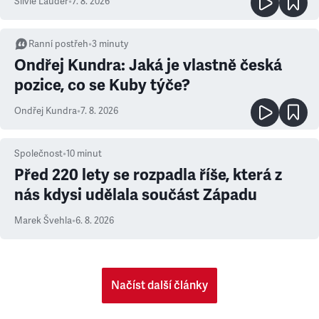
Silvie Lauder
•
7. 8. 2026
Ranní postřeh
•
3
minuty
Ondřej Kundra: Jaká je vlastně česká
pozice, co se Kuby týče?
Ondřej Kundra
•
7. 8. 2026
Společnost
•
10
minut
Před 220 lety se rozpadla říše, která z
nás kdysi udělala součást Západu
Marek Švehla
•
6. 8. 2026
Načíst další články