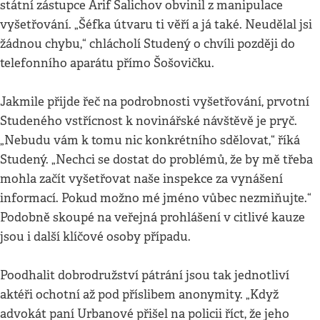
státní zástupce Arif Salichov obvinil z manipulace
vyšetřování. „Šéfka útvaru ti věří a já také. Neudělal jsi
žádnou chybu,“ chlácholí Studený o chvíli později do
telefonního aparátu přímo Šošovičku.
Jakmile přijde řeč na podrobnosti vyšetřování, prvotní
Studeného vstřícnost k novinářské návštěvě je pryč.
„Nebudu vám k tomu nic konkrétního sdělovat,“ říká
Studený. „Nechci se dostat do problémů, že by mě třeba
mohla začít vyšetřovat naše inspekce za vynášení
informací. Pokud možno mé jméno vůbec nezmiňujte.“
Podobně skoupé na veřejná prohlášení v citlivé kauze
jsou i další klíčové osoby případu.
Poodhalit dobrodružství pátrání jsou tak jednotliví
aktéři ochotní až pod příslibem anonymity. „Když
advokát paní Urbanové přišel na policii říct, že jeho