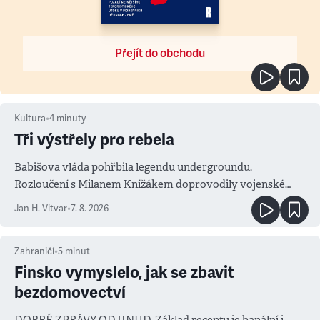
Přejít do obchodu
Kultura
•
4
minuty
Tři výstřely pro rebela
Babišova vláda pohřbila legendu undergroundu.
Rozloučení s Milanem Knížákem doprovodily vojenské
salvy i kritika pokrokářů
Jan H. Vitvar
•
7. 8. 2026
Zahraničí
•
5
minut
Finsko vymyslelo, jak se zbavit
bezdomovectví
DOBRÉ ZPRÁVY ODJINUD. Základ receptu je banální i