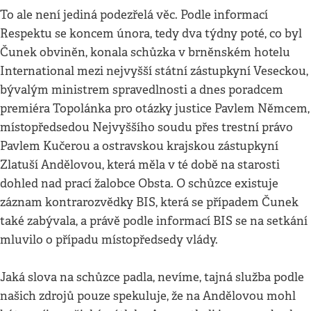
To ale není jediná podezřelá věc. Podle informací
Respektu se koncem února, tedy dva týdny poté, co byl
Čunek obviněn, konala schůzka v brněnském hotelu
International mezi nejvyšší státní zástupkyní Veseckou,
bývalým ministrem spravedlnosti a dnes poradcem
premiéra Topolánka pro otázky justice Pavlem Němcem,
místopředsedou Nejvyššího soudu přes trestní právo
Pavlem Kučerou a ostravskou krajskou zástupkyní
Zlatuší Andělovou, která měla v té době na starosti
dohled nad prací žalobce Obsta. O schůzce existuje
záznam kontrarozvědky BIS, která se případem Čunek
také zabývala, a právě podle informací BIS se na setkání
mluvilo o případu místopředsedy vlády.
Jaká slova na schůzce padla, nevíme, tajná služba podle
našich zdrojů pouze spekuluje, že na Andělovou mohl