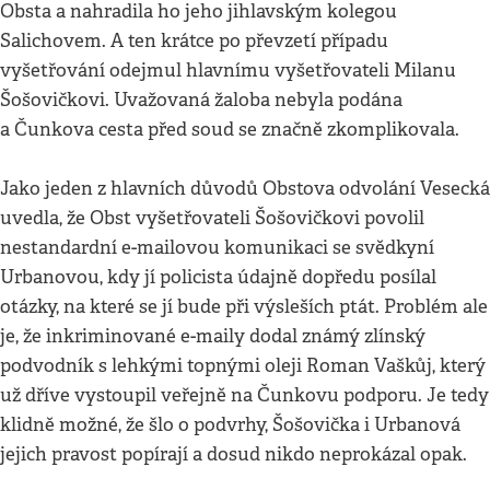
Obsta a nahradila ho jeho jihlavským kolegou
Salichovem. A ten krátce po převzetí případu
vyšetřování odejmul hlavnímu vyšetřovateli Milanu
Šošovičkovi. Uvažovaná žaloba nebyla podána
a Čunkova cesta před soud se značně zkomplikovala.
Jako jeden z hlavních důvodů Obstova odvolání Vesecká
uvedla, že Obst vyšetřovateli Šošovičkovi povolil
nestandardní e-mailovou komunikaci se svědkyní
Urbanovou, kdy jí policista údajně dopředu posílal
otázky, na které se jí bude při výsleších ptát. Problém ale
je, že inkriminované e-maily dodal známý zlínský
podvodník s lehkými topnými oleji Roman Vaškůj, který
už dříve vystoupil veřejně na Čunkovu podporu. Je tedy
klidně možné, že šlo o podvrhy, Šošovička i Urbanová
jejich pravost popírají a dosud nikdo neprokázal opak.