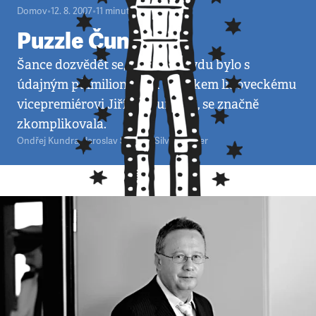
Domov
•
12. 8. 2007
•
11
minut
Puzzle Čunek
Šance dozvědět se, jak to opravdu bylo s
údajným půlmilionovým úplatkem lidoveckému
vicepremiérovi Jiřímu Čunkovi, se značně
zkomplikovala.
Ondřej Kundra
,
Jaroslav Spurný
,
Silvie Lauder