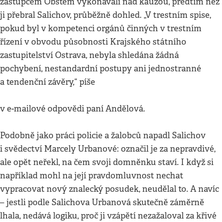
zástupcem Obstem vykonávali nad kauzou, předtím než
ji přebral Salichov, průběžně dohled. „V trestním spise,
pokud byl v kompetenci orgánů činných v trestním
řízení v obvodu působnosti Krajského státního
zastupitelství Ostrava, nebyla shledána žádná
pochybení, nestandardní postupy ani jednostranné
a tendenční závěry,“ píše
v e-mailové odpovědi paní Andělová.
Podobně jako práci policie a žalobců napadl Salichov
i svědectví Marcely Urbanové: označil je za nepravdivé,
ale opět neřekl, na čem svoji domněnku staví. I když si
například mohl na její pravdomluvnost nechat
vypracovat nový znalecký posudek, neudělal to. A navíc
– jestli podle Salichova Urbanová skutečně záměrně
lhala, nedává logiku, proč ji vzápětí nezažaloval za křivé