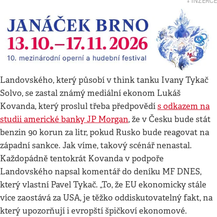
↓ INZERCE
Landovského, který působí v think tanku Ivany Tykač
Solvo, se zastal známý mediální ekonom Lukáš
Kovanda, který proslul třeba předpovědí
s odkazem na
studii americké banky JP Morgan
, že v Česku bude stát
benzin 90 korun za litr, pokud Rusko bude reagovat na
západní sankce. Jak víme, takový scénář nenastal.
Každopádně tentokrát Kovanda v podpoře
Landovského napsal komentář do deníku MF DNES,
který vlastní Pavel Tykač. „To, že EU ekonomicky stále
více zaostává za USA, je těžko oddiskutovatelný fakt, na
který upozorňují i evropští špičkoví ekonomové.