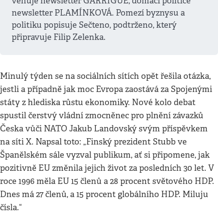
věnuje newsletter GARRIGUE, domácí politice
newsletter PLAMÍNKOVÁ. Pomezí byznysu a
politiku popisuje Sečteno, podtrženo, který
připravuje Filip Zelenka.
Minulý týden se na sociálních sítích opět řešila otázka,
jestli a případně jak moc Evropa zaostává za Spojenými
státy z hlediska růstu ekonomiky. Nové kolo debat
spustil čerstvý vládní zmocněnec pro plnění závazků
Česka vůči NATO Jakub Landovský svým příspěvkem
na síti X. Napsal toto: „Finský prezident Stubb ve
Španělském sále vyzval publikum, ať si připomene, jak
pozitivně EU změnila jejich život za posledních 30 let. V
roce 1996 měla EU 15 členů a 28 procent světového HDP.
Dnes má 27 členů, a 15 procent globálního HDP. Miluju
čísla.“