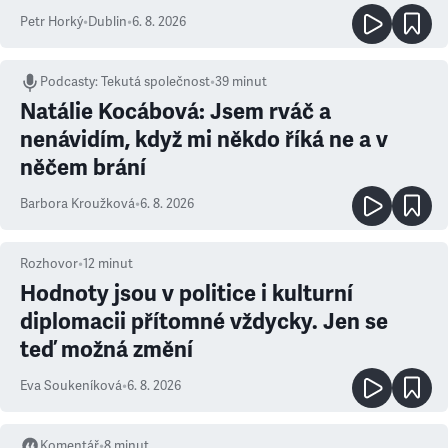
Petr Horký
•
Dublin
•
6. 8. 2026
Podcasty
:
Tekutá společnost
•
39 minut
Natálie Kocábová: Jsem rváč a
nenávidím, když mi někdo říká ne a v
něčem brání
Barbora Kroužková
•
6. 8. 2026
Rozhovor
•
12
minut
Hodnoty jsou v politice i kulturní
diplomacii přítomné vždycky. Jen se
teď možná změní
Eva Soukeníková
•
6. 8. 2026
Komentář
•
8
minut