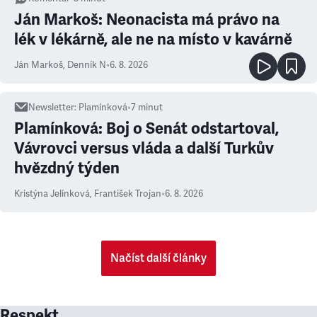
Ján Markoš: Neonacista má právo na
lék v lékárně, ale ne na místo v kavárně
Ján Markoš
,
Denník N
•
6. 8. 2026
Newsletter
:
Plamínková
•
7
minut
Plamínková: Boj o Senát odstartoval,
Vávrovci versus vláda a další Turkův
hvězdný týden
Kristýna Jelínková
,
František Trojan
•
6. 8. 2026
Načíst další články
Respekt