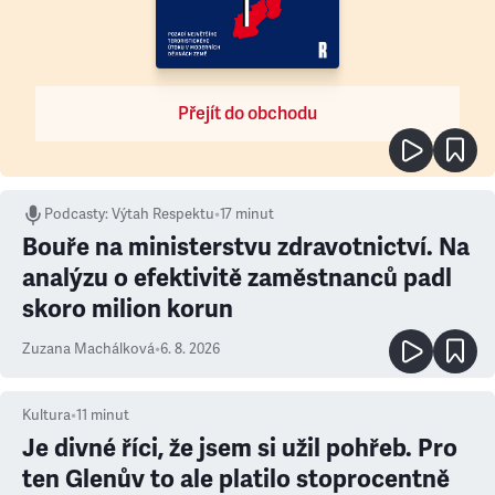
Přejít do obchodu
Podcasty
:
Výtah Respektu
•
17 minut
Bouře na ministerstvu zdravotnictví. Na
analýzu o efektivitě zaměstnanců padl
skoro milion korun
Zuzana Machálková
•
6. 8. 2026
Kultura
•
11
minut
Je divné říci, že jsem si užil pohřeb. Pro
ten Glenův to ale platilo stoprocentně