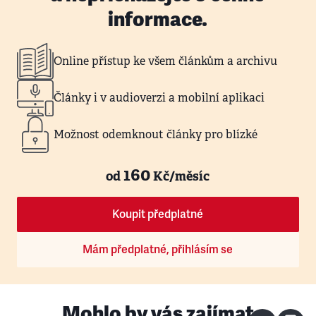
informace.
Online přístup ke všem článkům a archivu
Články i v audioverzi a mobilní aplikaci
Možnost odemknout články pro blízké
160
od
Kč/měsíc
Koupit předplatné
Mám předplatné, přihlásím se
Mohlo by vás zajímat