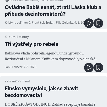
Podcasty
:
Vládneme, nerušit
•
42 minut
Ovládne Babiš senát, ztratí Láska klub a
přibude dezinformátorů?
Kristýna Jelínková
,
František Trojan
,
Filip Zelenka
•
7. 8. 2026
Kultura
•
4
minuty
Tři výstřely pro rebela
Babišova vláda pohřbila legendu undergroundu.
Rozloučení s Milanem Knížákem doprovodily vojenské
salvy i kritika pokrokářů
Jan H. Vitvar
•
7. 8. 2026
Zahraničí
•
5
minut
Finsko vymyslelo, jak se zbavit
bezdomovectví
DOBRÉ ZPRÁVY ODJINUD. Základ receptu je banální i