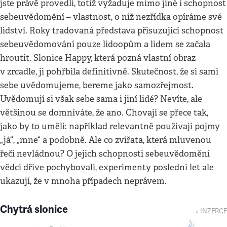
jste právě provedli, totiž vyžaduje mimo jiné i schopnost
sebeuvědomění – vlastnost, o níž nezřídka opíráme své
lidství. Roky tradovaná představa přisuzující schopnost
sebeuvědomování pouze lidoopům a lidem se začala
hroutit. Slonice Happy, která pozná vlastní obraz
v zrcadle, ji pohřbila definitivně. Skutečnost, že si sami
sebe uvědomujeme, bereme jako samozřejmost.
Uvědomují si však sebe sama i jiní lidé? Nevíte, ale
většinou se domníváte, že ano. Chovají se přece tak,
jako by to uměli: například relevantně používají pojmy
„já“, „mne“ a podobně. Ale co zvířata, která mluvenou
řečí nevládnou? O jejich schopnosti sebeuvědomění
vědci dříve pochybovali, experimenty poslední let ale
ukazují, že v mnoha případech neprávem.
Chytrá slonice
↓ INZERCE