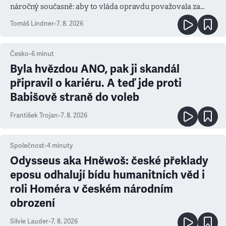
náročný současně: aby to vláda opravdu považovala za
prioritu
Tomáš Lindner
•
7. 8. 2026
Česko
•
6
minut
Byla hvězdou ANO, pak ji skandál
připravil o kariéru. A teď jde proti
Babišově straně do voleb
František Trojan
•
7. 8. 2026
Společnost
•
4
minuty
Odysseus aka Hněwoš: české překlady
eposu odhalují bídu humanitních věd i
roli Homéra v českém národním
obrození
Silvie Lauder
•
7. 8. 2026