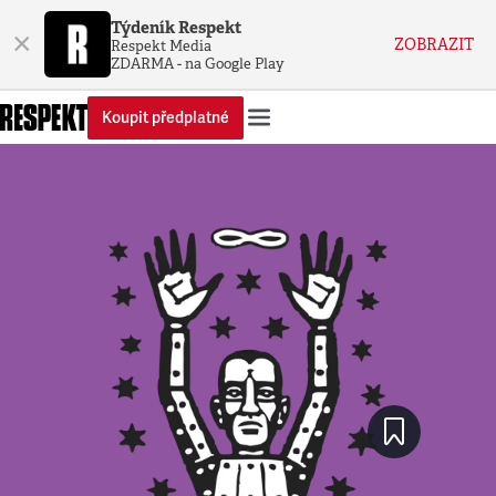
Týdeník Respekt
×
ZOBRAZIT
Respekt Media
ZDARMA - na Google Play
Koupit předplatné