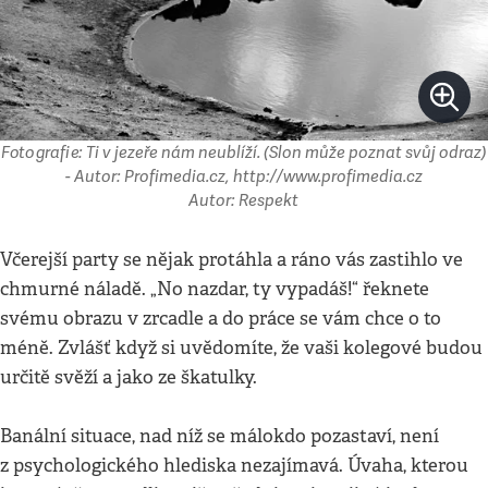
Fotografie: Ti v jezeře nám neublíží. (Slon může poznat svůj odraz)
- Autor: Profimedia.cz, http://www.profimedia.cz
Autor: Respekt
Včerejší party se nějak protáhla a ráno vás zastihlo ve
chmurné náladě. „No nazdar, ty vypadáš!“ řeknete
svému obrazu v zrcadle a do práce se vám chce o to
méně. Zvlášť když si uvědomíte, že vaši kolegové budou
určitě svěží a jako ze škatulky.
Banální situace, nad níž se málokdo pozastaví, není
z psychologického hlediska nezajímavá. Úvaha, kterou