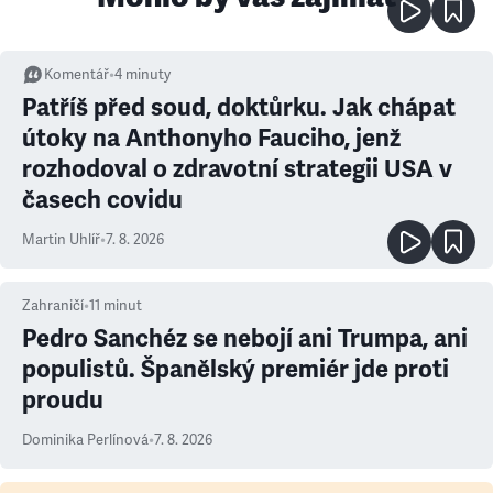
Komentář
•
4
minuty
Patříš před soud, doktůrku. Jak chápat
útoky na Anthonyho Fauciho, jenž
rozhodoval o zdravotní strategii USA v
časech covidu
Martin Uhlíř
•
7. 8. 2026
Zahraničí
•
11
minut
Pedro Sanchéz se nebojí ani Trumpa, ani
populistů. Španělský premiér jde proti
proudu
Dominika Perlínová
•
7. 8. 2026