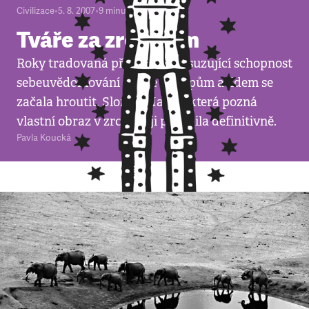
Civilizace
•
5. 8. 2007
•
9
minut
Tváře za zrcadlem
Roky tradovaná představa přisuzující schopnost
sebeuvědomování pouze lidoopům a lidem se
začala hroutit. Slonice Happy, která pozná
vlastní obraz v zrcadle, ji pohřbila definitivně.
Pavla Koucká