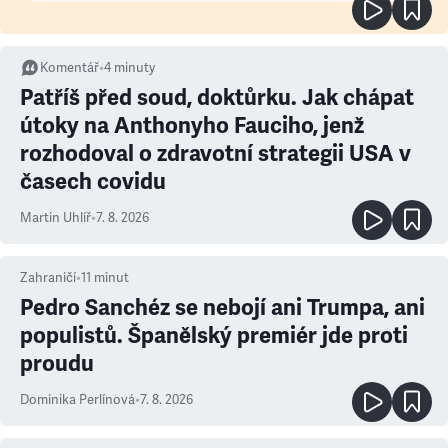
Komentář
•
4
minuty
Patříš před soud, doktůrku. Jak chápat
útoky na Anthonyho Fauciho, jenž
rozhodoval o zdravotní strategii USA v
časech covidu
Martin Uhlíř
•
7. 8. 2026
Zahraničí
•
11
minut
Pedro Sanchéz se nebojí ani Trumpa, ani
populistů. Španělský premiér jde proti
proudu
Dominika Perlínová
•
7. 8. 2026