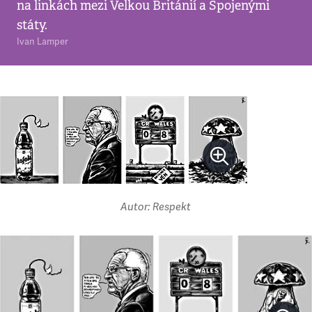
na linkách mezi Velkou Británií a Spojenými
státy.
Ivan Lamper
Autor: Respekt