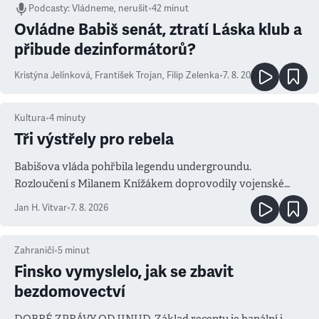
Podcasty
:
Vládneme, nerušit
•
42 minut
Ovládne Babiš senát, ztratí Láska klub a
přibude dezinformátorů?
Kristýna Jelínková
,
František Trojan
,
Filip Zelenka
•
7. 8. 2026
Kultura
•
4
minuty
Tři výstřely pro rebela
Babišova vláda pohřbila legendu undergroundu.
Rozloučení s Milanem Knížákem doprovodily vojenské
salvy i kritika pokrokářů
Jan H. Vitvar
•
7. 8. 2026
Zahraničí
•
5
minut
Finsko vymyslelo, jak se zbavit
bezdomovectví
DOBRÉ ZPRÁVY ODJINUD. Základ receptu je banální i