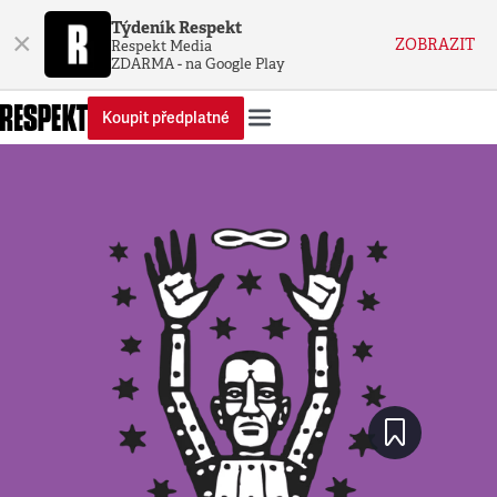
Týdeník Respekt
×
ZOBRAZIT
Respekt Media
ZDARMA - na Google Play
Koupit předplatné