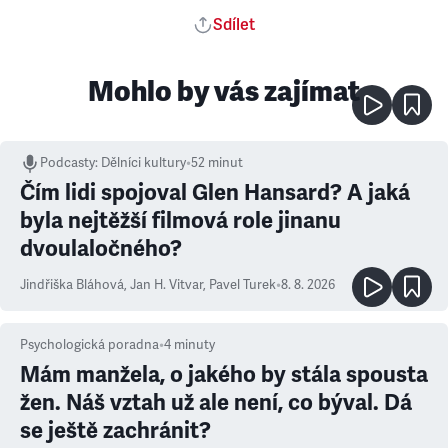
Sdílet
Mohlo by vás zajímat
Podcasty
:
Dělníci kultury
•
52 minut
Čím lidi spojoval Glen Hansard? A jaká
byla nejtěžší filmová role jinanu
dvoulaločného?
Jindřiška Bláhová
,
Jan H. Vitvar
,
Pavel Turek
•
8. 8. 2026
Psychologická poradna
•
4
minuty
Mám manžela, o jakého by stála spousta
žen. Náš vztah už ale není, co býval. Dá
se ještě zachránit?