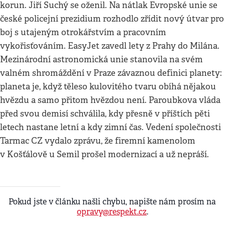
korun. Jiří Suchý se oženil. Na nátlak Evropské unie se
české policejní prezidium rozhodlo zřídit nový útvar pro
boj s utajeným otrokářstvím a pracovním
vykořisťováním. EasyJet zavedl lety z Prahy do Milána.
Mezinárodní astronomická unie stanovila na svém
valném shromáždění v Praze závaznou definici planety:
planeta je, když těleso kulovitého tvaru obíhá nějakou
hvězdu a samo přitom hvězdou není. Paroubkova vláda
před svou demisí schválila, kdy přesně v příštích pěti
letech nastane letní a kdy zimní čas. Vedení společnosti
Tarmac CZ vydalo zprávu, že firemní kamenolom
v Košťálově u Semil prošel modernizací a už nepráší.
Pokud jste v článku našli chybu, napište nám prosím na
opravy@respekt.cz
.