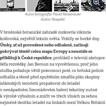
Autor fotografie: Pavel Reisenauer
Autor: Respekt
V brněnské botanické zahradě rozkvetla viktorie
královská, největší leknín světa. Vrátily se horké dny.
Útoky, ať už provedené nebo odhalené, začínají
pokrývat téměř celou mapu Evropy a neustále se
přibližují k České republice
, prohlásil v televizi zástupce
šéfa rozvědky Jan Beroun na vysvětlenou, proč jeho
služba požaduje větší pravomoci poté, co britská policie
odhalila a těsně před spuštěním zmařila plán skupiny
islámských teroristů propašovat do letadel
v nenápadném limonádovém balení tekutiny nutné
k výrobě výbušnin a zničit ve třech vlnách za sebou
nejméně desítku letadel na linkách mezi Velkou Británií