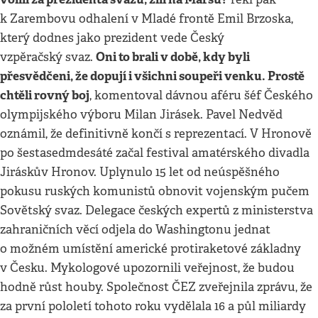
k Zarembovu odhalení v Mladé frontě Emil Brzoska,
který dodnes jako prezident vede Český
Oni to brali v době, kdy byli
vzpěračský svaz.
přesvědčeni, že dopují i všichni soupeři venku. Prostě
chtěli rovný boj
, komentoval dávnou aféru šéf Českého
olympijského výboru Milan Jirásek. Pavel Nedvěd
oznámil, že definitivně končí s reprezentací. V Hronově
po šestasedmdesáté začal festival amatérského divadla
Jiráskův Hronov. Uplynulo 15 let od neúspěšného
pokusu ruských komunistů obnovit vojenským pučem
Sovětský svaz. Delegace českých expertů z ministerstva
zahraničních věcí odjela do Washingtonu jednat
o možném umístění americké protiraketové základny
v Česku. Mykologové upozornili veřejnost, že budou
hodně růst houby. Společnost ČEZ zveřejnila zprávu, že
za první pololetí tohoto roku vydělala 16 a půl miliardy