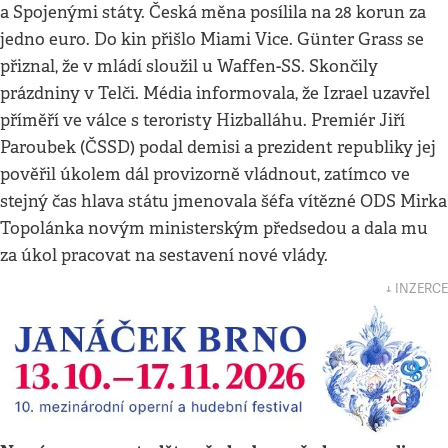
a Spojenými státy. Česká měna posílila na 28 korun za
jedno euro. Do kin přišlo Miami Vice. Günter Grass se
přiznal, že v mládí sloužil u Waffen-SS. Skončily
prázdniny v Telči. Média informovala, že Izrael uzavřel
příměří ve válce s teroristy Hizballáhu. Premiér Jiří
Paroubek (ČSSD) podal demisi a prezident republiky jej
pověřil úkolem dál provizorně vládnout, zatímco ve
stejný čas hlava státu jmenovala šéfa vítězné ODS Mirka
Topolánka novým ministerským předsedou a dala mu
za úkol pracovat na sestavení nové vlády.
↓ INZERCE