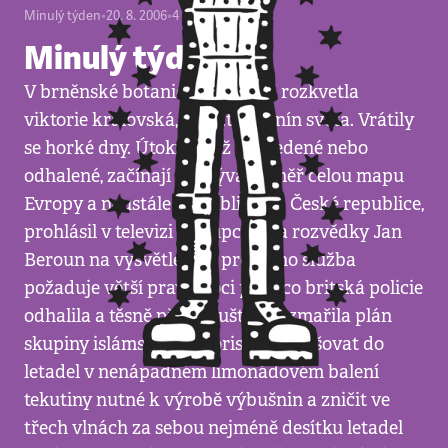
Minulý týden
•
20. 8. 2006
•
4
minuty
Minulý týden
V brněnské botanické zahradě rozkvetla
viktorie královská, největší leknín světa. Vrátily
se horké dny. Útoky, ať už provedené nebo
odhalené, začínají pokrývat téměř celou mapu
Evropy a neustále se přibližují k České republice,
prohlásil v televizi zástupce šéfa rozvědky Jan
Beroun na vysvětlenou, proč jeho služba
požaduje větší pravomoci poté, co britská policie
odhalila a těsně před spuštěním zmařila plán
skupiny islámských teroristů propašovat do
letadel v nenápadném limonádovém balení
tekutiny nutné k výrobě výbušnin a zničit ve
třech vlnách za sebou nejméně desítku letadel