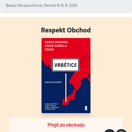
Beáta Obradovičová
,
Denník N
•
8. 8. 2026
Respekt Obchod
Přejít do obchodu