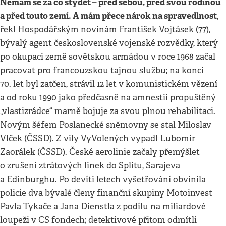
Nemám se za co stydět – před sebou, před svou rodinou
a před touto zemí. A mám přece nárok na spravedlnost
,
řekl Hospodářským novinám František Vojtásek (77),
bývalý agent československé vojenské rozvědky, který
po okupaci země sovětskou armádou v roce 1968 začal
pracovat pro francouzskou tajnou službu; na konci
70. let byl zatčen, strávil 12 let v komunistickém vězení
a od roku 1990 jako předčasně na amnestii propuštěný
„vlastizrádce“ marně bojuje za svou plnou rehabilitaci.
Novým šéfem Poslanecké sněmovny se stal Miloslav
Vlček (ČSSD). Z vily VyVolených vypadl Lubomír
Zaorálek (ČSSD). České aerolinie začaly přemýšlet
o zrušení ztrátových linek do Splitu, Sarajeva
a Edinburghu. Po devíti letech vyšetřování obvinila
policie dva bývalé členy finanční skupiny Motoinvest
Pavla Tykače a Jana Dienstla z podílu na miliardové
loupeži v CS fondech; detektivové přitom odmítli