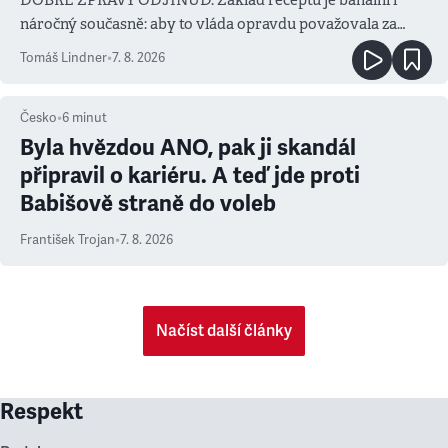
náročný současně: aby to vláda opravdu považovala za
prioritu
Tomáš Lindner
•
7. 8. 2026
Česko
•
6
minut
Byla hvězdou ANO, pak ji skandál
připravil o kariéru. A teď jde proti
Babišově straně do voleb
František Trojan
•
7. 8. 2026
Načíst další články
Respekt