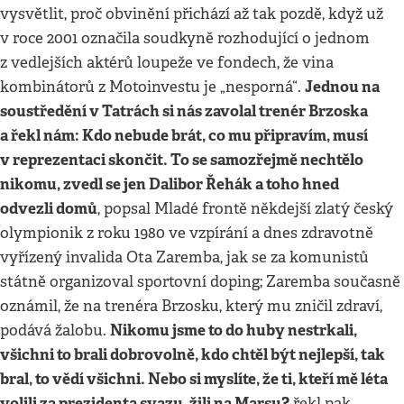
vysvětlit, proč obvinění přichází až tak pozdě, když už
v roce 2001 označila soudkyně rozhodující o jednom
z vedlejších aktérů loupeže ve fondech, že vina
Jednou na
kombinátorů z Motoinvestu je „nesporná“.
soustředění v Tatrách si nás zavolal trenér Brzoska
a řekl nám: Kdo nebude brát, co mu připravím, musí
v reprezentaci skončit. To se samozřejmě nechtělo
nikomu, zvedl se jen Dalibor Řehák a toho hned
odvezli domů
, popsal Mladé frontě někdejší zlatý český
olympionik z roku 1980 ve vzpírání a dnes zdravotně
vyřízený invalida Ota Zaremba, jak se za komunistů
státně organizoval sportovní doping; Zaremba současně
oznámil, že na trenéra Brzosku, který mu zničil zdraví,
Nikomu jsme to do huby nestrkali,
podává žalobu.
všichni to brali dobrovolně, kdo chtěl být nejlepší, tak
bral, to vědí všichni. Nebo si myslíte, že ti, kteří mě léta
volili za prezidenta svazu, žili na Marsu?
řekl pak