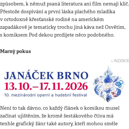
způsobem, k němuž psaná literatura ani film nemají klíč.
Přestože dospívání a první láska plachého mladíka
v ortodoxně křesťanské rodině na americkém
zapadákově je tematicky trochu jiná káva než Osvětim,
s komiksem Pod dekou prožijete něco podobného.
Marný pokus
↓ INZERCE
Není to tak dávno, co každý článek o komiksu musel
začínat ujištěním, že kromě šestákového čtiva má
tenhle grafický žánr také autory, kteří mohou směle