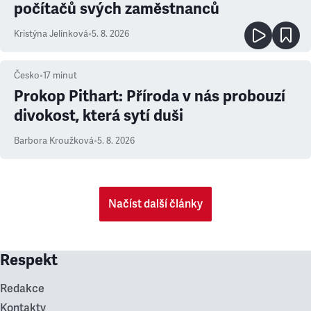
počítačů svých zaměstnanců
Kristýna Jelínková
•
5. 8. 2026
Česko
•
17
minut
Prokop Pithart: Příroda v nás probouzí
divokost, která sytí duši
Barbora Kroužková
•
5. 8. 2026
Načíst další články
Respekt
Redakce
Kontakty