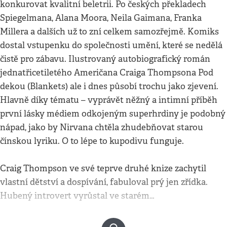
konkurovat kvalitní beletrii. Po českých překladech
Spiegelmana, Alana Moora, Neila Gaimana, Franka
Millera a dalších už to zní celkem samozřejmě. Komiks
dostal vstupenku do společnosti umění, které se nedělá
čistě pro zábavu. Ilustrovaný autobiografický román
jednatřicetiletého Američana Craiga Thompsona Pod
dekou (Blankets) ale i dnes působí trochu jako zjevení.
Hlavně díky tématu – vyprávět něžný a intimní příběh
první lásky médiem odkojeným superhrdiny je podobný
nápad, jako by Nirvana chtěla zhudebňovat starou
čínskou lyriku. O to lépe to kupodivu funguje.
Craig Thompson ve své teprve druhé knize zachytil
vlastní dětství a dospívání, fabuloval prý jen zřídka.
Hubený introvert vyrůstal ve starém…