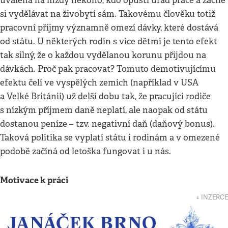
uvalena na mzdy někoho, kdo opustí úřad práce a začne
si vydělávat na živobytí sám. Takovému člověku totiž
pracovní příjmy významně omezí dávky, které dostává
od státu. U některých rodin s více dětmi je tento efekt
tak silný, že o každou vydělanou korunu přijdou na
dávkách. Proč pak pracovat? Tomuto demotivujícímu
efektu čelí ve vyspělých zemích (například v USA
a Velké Británii) už delší dobu tak, že pracující rodiče
s nízkým příjmem daně neplatí, ale naopak od státu
dostanou peníze – tzv. negativní daň (daňový bonus).
Taková politika se vyplatí státu i rodinám a v omezené
podobě začíná od letoška fungovat i u nás.
Motivace k práci
↓ INZERCE