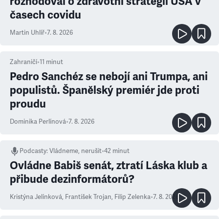
rozhodoval o zdravotní strategii USA v
časech covidu
Martin Uhlíř
•
7. 8. 2026
Zahraničí
•
11
minut
Pedro Sanchéz se nebojí ani Trumpa, ani
populistů. Španělský premiér jde proti
proudu
Dominika Perlínová
•
7. 8. 2026
Podcasty
:
Vládneme, nerušit
•
42 minut
Ovládne Babiš senát, ztratí Láska klub a
přibude dezinformátorů?
Kristýna Jelínková
,
František Trojan
,
Filip Zelenka
•
7. 8. 2026