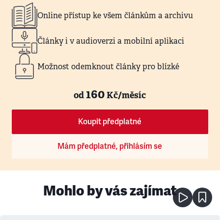
Online přístup ke všem článkům a archivu
Články i v audioverzi a mobilní aplikaci
Možnost odemknout články pro blízké
160
od
Kč/měsíc
Koupit předplatné
Mám předplatné, přihlásím se
Mohlo by vás zajímat