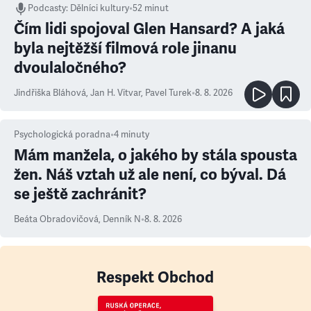
Podcasty
:
Dělníci kultury
•
52 minut
Čím lidi spojoval Glen Hansard? A jaká
byla nejtěžší filmová role jinanu
dvoulaločného?
Jindřiška Bláhová
,
Jan H. Vitvar
,
Pavel Turek
•
8. 8. 2026
Psychologická poradna
•
4
minuty
Mám manžela, o jakého by stála spousta
žen. Náš vztah už ale není, co býval. Dá
se ještě zachránit?
Beáta Obradovičová
,
Denník N
•
8. 8. 2026
Respekt Obchod