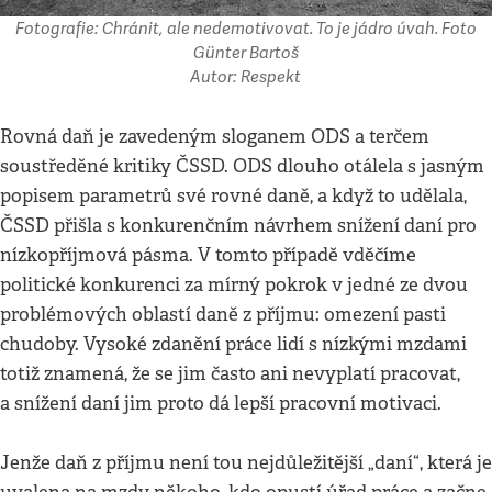
Fotografie: Chránit, ale nedemotivovat. To je jádro úvah. Foto
Günter Bartoš
Autor: Respekt
Rovná daň je zavedeným sloganem ODS a terčem
soustředěné kritiky ČSSD. ODS dlouho otálela s jasným
popisem parametrů své rovné daně, a když to udělala,
ČSSD přišla s konkurenčním návrhem snížení daní pro
nízkopříjmová pásma. V tomto případě vděčíme
politické konkurenci za mírný pokrok v jedné ze dvou
problémových oblastí daně z příjmu: omezení pasti
chudoby. Vysoké zdanění práce lidí s nízkými mzdami
totiž znamená, že se jim často ani nevyplatí pracovat,
a snížení daní jim proto dá lepší pracovní motivaci.
Jenže daň z příjmu není tou nejdůležitější „daní“, která je