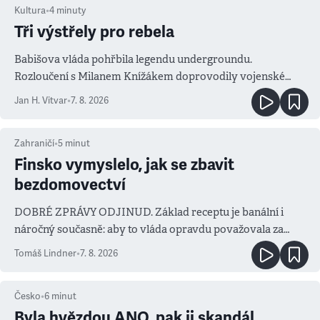
Kultura
•
4
minuty
Tři výstřely pro rebela
Babišova vláda pohřbila legendu undergroundu.
Rozloučení s Milanem Knížákem doprovodily vojenské
salvy i kritika pokrokářů
Jan H. Vitvar
•
7. 8. 2026
Zahraničí
•
5
minut
Finsko vymyslelo, jak se zbavit
bezdomovectví
DOBRÉ ZPRÁVY ODJINUD. Základ receptu je banální i
náročný současně: aby to vláda opravdu považovala za
prioritu
Tomáš Lindner
•
7. 8. 2026
Česko
•
6
minut
Byla hvězdou ANO, pak ji skandál