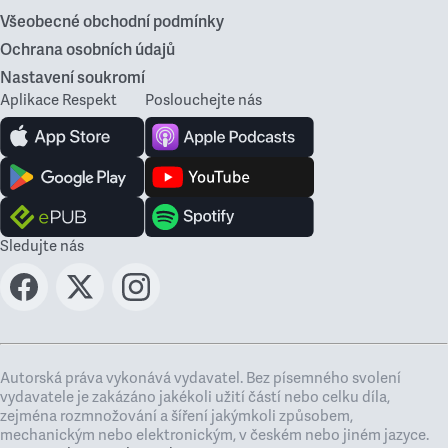
Všeobecné obchodní podmínky
Ochrana osobních údajů
Nastavení soukromí
Aplikace Respekt
Poslouchejte nás
Sledujte nás
Autorská práva vykonává vydavatel. Bez písemného svolení
vydavatele je zakázáno jakékoli užití částí nebo celku díla,
zejména rozmnožování a šíření jakýmkoli způsobem,
mechanickým nebo elektronickým, v českém nebo jiném jazyce.