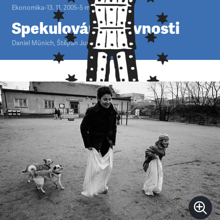
Ekonomika
•
13. 11. 2005
•
5
minut
Spekulování o rovnosti
Daniel Münich
,
Štěpán Jurajda