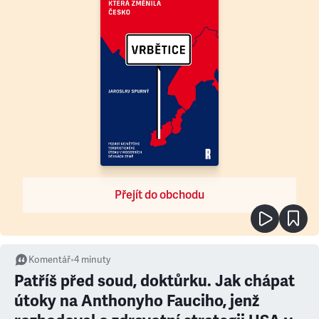
Přejít do obchodu
Komentář
•
4
minuty
Patříš před soud, doktůrku. Jak chápat
útoky na Anthonyho Fauciho, jenž