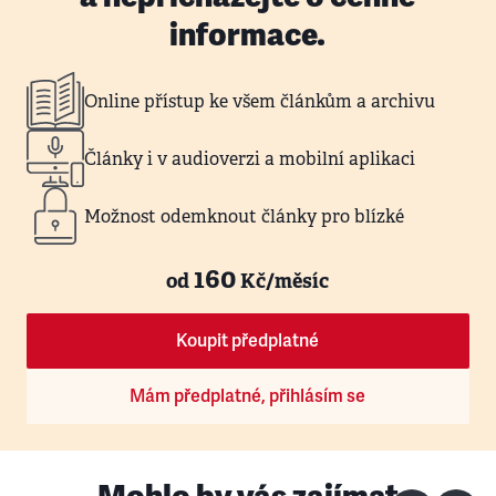
informace.
Online přístup ke všem článkům a archivu
Články i v audioverzi a mobilní aplikaci
Možnost odemknout články pro blízké
160
od
Kč/měsíc
Koupit předplatné
Mám předplatné, přihlásím se