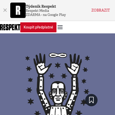
Týdeník Respekt
×
ZOBRAZIT
Respekt Media
ZDARMA - na Google Play
Koupit předplatné