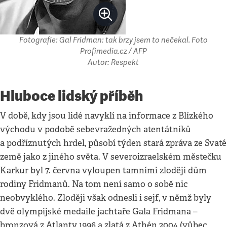
Fotografie: Gal Fridman: tak brzy jsem to nečekal. Foto
Profimedia.cz / AFP
Autor: Respekt
Hluboce lidský příběh
V době, kdy jsou lidé navyklí na informace z Blízkého
východu v podobě sebevražedných atentátníků
a podříznutých hrdel, působí týden stará zpráva ze Svaté
země jako z jiného světa. V severoizraelském městečku
Karkur byl 7. června vyloupen tamními zloději dům
rodiny Fridmanů. Na tom není samo o sobě nic
neobvyklého. Zloději však odnesli i sejf, v němž byly
dvě olympijské medaile jachtaře Gala Fridmana –
bronzová z Atlanty 1996 a zlatá z Athén 2004 (vůbec