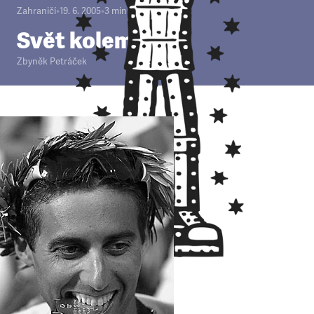
Zahraničí
•
19. 6. 2005
•
3
minuty
Svět kolem
Zbyněk Petráček