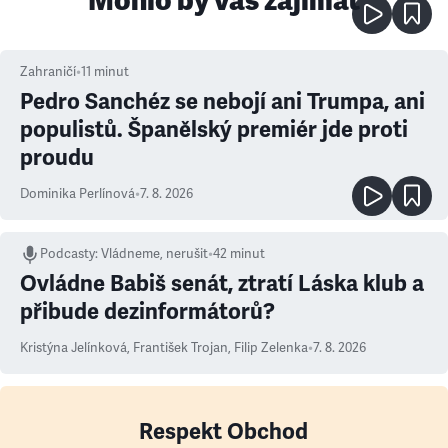
Mohlo by vás zajímat
Zahraničí
•
11
minut
Pedro Sanchéz se nebojí ani Trumpa, ani
populistů. Španělský premiér jde proti
proudu
Dominika Perlínová
•
7. 8. 2026
Podcasty
:
Vládneme, nerušit
•
42 minut
Ovládne Babiš senát, ztratí Láska klub a
přibude dezinformátorů?
Kristýna Jelínková
,
František Trojan
,
Filip Zelenka
•
7. 8. 2026
Respekt Obchod