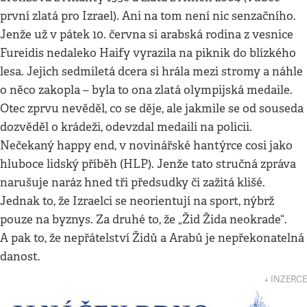
první zlatá pro Izrael). Ani na tom není nic senzačního.
Jenže už v pátek 10. června si arabská rodina z vesnice
Fureidis nedaleko Haify vyrazila na piknik do blízkého
lesa. Jejich sedmiletá dcera si hrála mezi stromy a náhle
o něco zakopla – byla to ona zlatá olympijská medaile.
Otec zprvu nevěděl, co se děje, ale jakmile se od souseda
dozvěděl o krádeži, odevzdal medaili na policii.
Nečekaný happy end, v novinářské hantýrce cosi jako
hluboce lidský příběh (HLP). Jenže tato stručná zpráva
narušuje naráz hned tři předsudky či zažitá klišé.
Jednak to, že Izraelci se neorientují na sport, nýbrž
pouze na byznys. Za druhé to, že „Žid Žida neokrade“.
A pak to, že nepřátelství Židů a Arabů je nepřekonatelná
danost.
↓ INZERCE