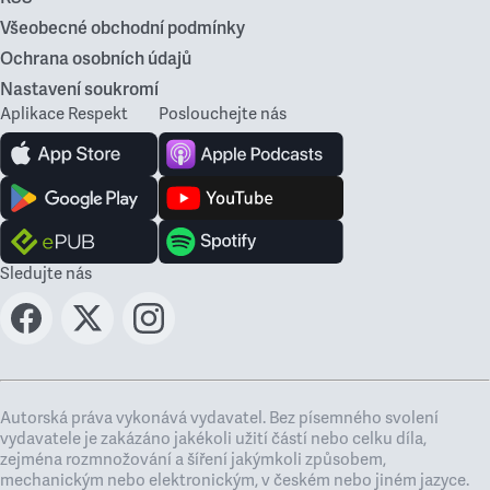
Všeobecné obchodní podmínky
Ochrana osobních údajů
Nastavení soukromí
Aplikace Respekt
Poslouchejte nás
Sledujte nás
Autorská práva vykonává vydavatel. Bez písemného svolení
vydavatele je zakázáno jakékoli užití částí nebo celku díla,
zejména rozmnožování a šíření jakýmkoli způsobem,
mechanickým nebo elektronickým, v českém nebo jiném jazyce.