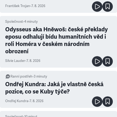
František Trojan
•
7. 8. 2026
Společnost
•
4
minuty
Odysseus aka Hněwoš: české překlady
eposu odhalují bídu humanitních věd i
roli Homéra v českém národním
obrození
Silvie Lauder
•
7. 8. 2026
Ranní postřeh
•
3
minuty
Ondřej Kundra: Jaká je vlastně česká
pozice, co se Kuby týče?
Ondřej Kundra
•
7. 8. 2026
Společnost
•
10
minut