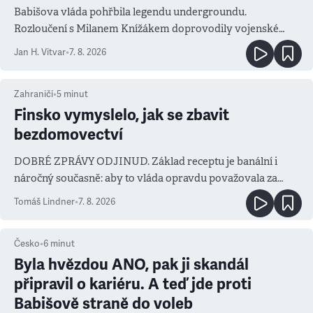
Babišova vláda pohřbila legendu undergroundu.
Rozloučení s Milanem Knížákem doprovodily vojenské
salvy i kritika pokrokářů
Jan H. Vitvar
•
7. 8. 2026
Zahraničí
•
5
minut
Finsko vymyslelo, jak se zbavit
bezdomovectví
DOBRÉ ZPRÁVY ODJINUD. Základ receptu je banální i
náročný současně: aby to vláda opravdu považovala za
prioritu
Tomáš Lindner
•
7. 8. 2026
Česko
•
6
minut
Byla hvězdou ANO, pak ji skandál
připravil o kariéru. A teď jde proti
Babišově straně do voleb