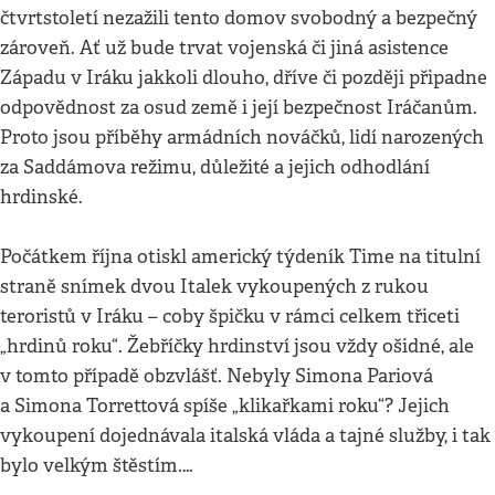
čtvrtstoletí nezažili tento domov svobodný a bezpečný
zároveň. Ať už bude trvat vojenská či jiná asistence
Západu v Iráku jakkoli dlouho, dříve či později připadne
odpovědnost za osud země i její bezpečnost Iráčanům.
Proto jsou příběhy armádních nováčků, lidí narozených
za Saddámova režimu, důležité a jejich odhodlání
hrdinské.
Počátkem října otiskl americký týdeník Time na titulní
straně snímek dvou Italek vykoupených z rukou
teroristů v Iráku – coby špičku v rámci celkem třiceti
„hrdinů roku“. Žebříčky hrdinství jsou vždy ošidné, ale
v tomto případě obzvlášť. Nebyly Simona Pariová
a Simona Torrettová spíše „klikařkami roku“? Jejich
vykoupení dojednávala italská vláda a tajné služby, i tak
bylo velkým štěstím.…