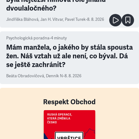
dvoulaločného?
Jindřiška Bláhová
,
Jan H. Vitvar
,
Pavel Turek
•
8. 8. 2026
Psychologická poradna
•
4
minuty
Mám manžela, o jakého by stála spousta
žen. Náš vztah už ale není, co býval. Dá
se ještě zachránit?
Beáta Obradovičová
,
Denník N
•
8. 8. 2026
Respekt Obchod