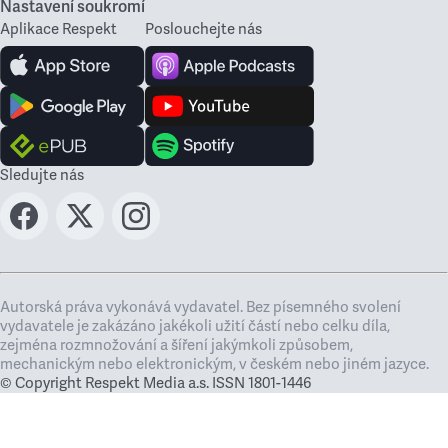
Nastavení soukromí
Aplikace Respekt
Poslouchejte nás
Sledujte nás
Autorská práva vykonává vydavatel. Bez písemného svolení
vydavatele je zakázáno jakékoli užití částí nebo celku díla,
zejména rozmnožování a šíření jakýmkoli způsobem,
mechanickým nebo elektronickým, v českém nebo jiném jazyce.
© Copyright Respekt Media a.s. ISSN 1801-1446