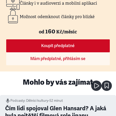
Články i v audioverzi a mobilní aplikaci
Možnost odemknout články pro blízké
160
od
Kč/měsíc
Koupit předplatné
Mám předplatné, přihlásím se
Mohlo by vás zajímat
Podcasty
:
Dělníci kultury
•
52 minut
Čím lidi spojoval Glen Hansard? A jaká
byla nejtěžší filmová role jinanu