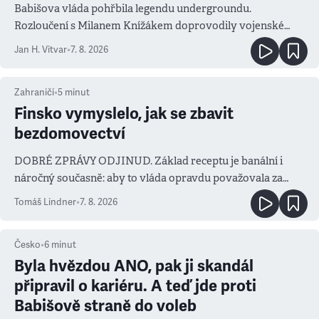
Babišova vláda pohřbila legendu undergroundu.
Rozloučení s Milanem Knížákem doprovodily vojenské
salvy i kritika pokrokářů
Jan H. Vitvar
•
7. 8. 2026
Zahraničí
•
5
minut
Finsko vymyslelo, jak se zbavit
bezdomovectví
DOBRÉ ZPRÁVY ODJINUD. Základ receptu je banální i
náročný současně: aby to vláda opravdu považovala za
prioritu
Tomáš Lindner
•
7. 8. 2026
Česko
•
6
minut
Byla hvězdou ANO, pak ji skandál
připravil o kariéru. A teď jde proti
Babišově straně do voleb