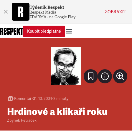
Týdeník Respekt
×
ZOBRAZIT
Respekt Media
ZDARMA - na Google Play
Koupit předplatné
Komentář
•
31. 10. 2004
•
2
minuty
Hrdinové a klikaři roku
Zbyněk Petráček