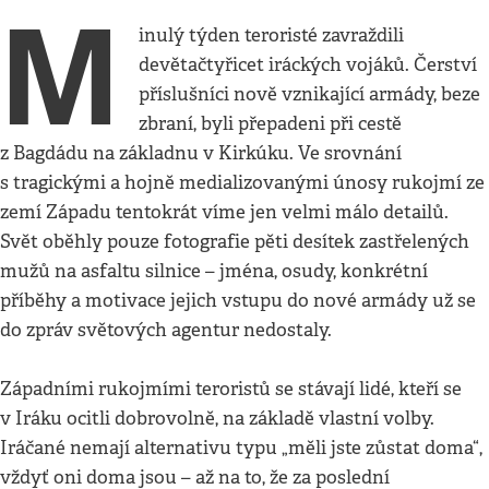
M
inulý týden teroristé zavraždili
devětačtyřicet iráckých vojáků. Čerství
příslušníci nově vznikající armády, beze
zbraní, byli přepadeni při cestě
z Bagdádu na základnu v Kirkúku. Ve srovnání
s tragickými a hojně medializovanými únosy rukojmí ze
zemí Západu tentokrát víme jen velmi málo detailů.
Svět oběhly pouze fotografie pěti desítek zastřelených
mužů na asfaltu silnice – jména, osudy, konkrétní
příběhy a motivace jejich vstupu do nové armády už se
do zpráv světových agentur nedostaly.
Západními rukojmími teroristů se stávají lidé, kteří se
v Iráku ocitli dobrovolně, na základě vlastní volby.
Iráčané nemají alternativu typu „měli jste zůstat doma“,
vždyť oni doma jsou – až na to, že za poslední