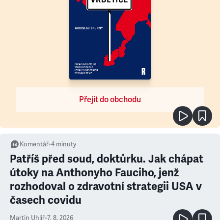
Přejít do obchodu
Komentář
•
4
minuty
Patříš před soud, doktůrku. Jak chápat
útoky na Anthonyho Fauciho, jenž
rozhodoval o zdravotní strategii USA v
časech covidu
Martin Uhlíř
•
7. 8. 2026