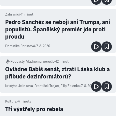
Zahraničí
•
11
minut
Pedro Sanchéz se nebojí ani Trumpa, ani
populistů. Španělský premiér jde proti
proudu
Dominika Perlínová
•
7. 8. 2026
Podcasty
:
Vládneme, nerušit
•
42 minut
Ovládne Babiš senát, ztratí Láska klub a
přibude dezinformátorů?
Kristýna Jelínková
,
František Trojan
,
Filip Zelenka
•
7. 8. 2026
Kultura
•
4
minuty
Tři výstřely pro rebela