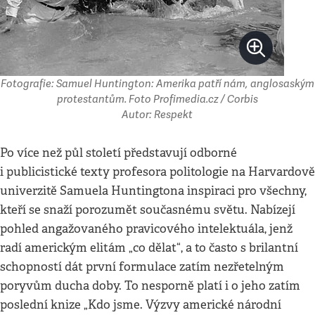
Fotografie: Samuel Huntington: Amerika patří nám, anglosaským
protestantům. Foto Profimedia.cz / Corbis
Autor: Respekt
Po více než půl století představují odborné
i publicistické texty profesora politologie na Harvardově
univerzitě Samuela Huntingtona inspiraci pro všechny,
kteří se snaží porozumět současnému světu. Nabízejí
pohled angažovaného pravicového intelektuála, jenž
radí americkým elitám „co dělat“, a to často s brilantní
schopností dát první formulace zatím nezřetelným
poryvům ducha doby. To nesporně platí i o jeho zatím
poslední knize „Kdo jsme. Výzvy americké národní