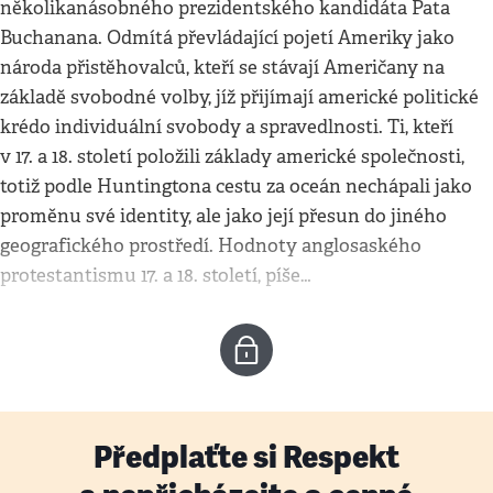
několikanásobného prezidentského kandidáta Pata
Buchanana. Odmítá převládající pojetí Ameriky jako
národa přistěhovalců, kteří se stávají Američany na
základě svobodné volby, jíž přijímají americké politické
krédo individuální svobody a spravedlnosti. Ti, kteří
v 17. a 18. století položili základy americké společnosti,
totiž podle Huntingtona cestu za oceán nechápali jako
proměnu své identity, ale jako její přesun do jiného
geografického prostředí. Hodnoty anglosaského
protestantismu 17. a 18. století, píše…
Předplaťte si Respekt