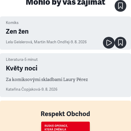
Mohlo by vás zajímat
Komiks
Zen žen
Lela Geislerová
,
Martin Mach Ondřej
•
9. 8. 2026
Literatura
•
5
minut
Květy noci
Za komiksovými skladbami Laury Pérez
Kateřina Čopjaková
•
9. 8. 2026
Respekt Obchod