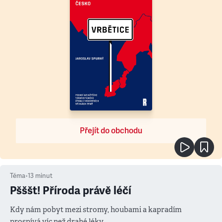
Přejít do obchodu
Téma
•
13
minut
Pšššt! Příroda právě léčí
Kdy nám pobyt mezi stromy, houbami a kapradím
prospívá víc než drahé léky