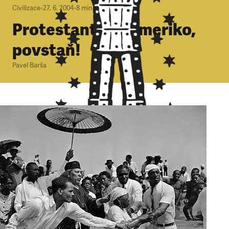
Civilizace
•
27. 6. 2004
•
8
minut
Protestantská Ameriko,
povstaň!
Pavel Barša