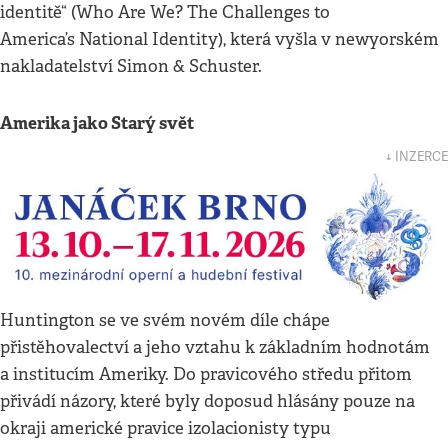
identitě“ (Who Are We? The Challenges to
America’s National Identity), která vyšla v newyorském
nakladatelství Simon & Schuster.
Amerika jako Starý svět
↓ INZERCE
Huntington se ve svém novém díle chápe
přistěhovalectví a jeho vztahu k základním hodnotám
a institucím Ameriky. Do pravicového středu přitom
přivádí názory, které byly doposud hlásány pouze na
okraji americké pravice izolacionisty typu