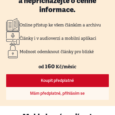
a nepřicházejte o cenné
informace.
Online přístup ke všem článkům a archivu
Články i v audioverzi a mobilní aplikaci
Možnost odemknout články pro blízké
160
od
Kč/měsíc
Koupit předplatné
Mám předplatné, přihlásím se