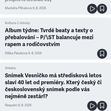
Markéta Plíhalová
•
9. 8. 2026
Kultura
•
2
minuty
Album týdne: Tvrdé beaty a texty o
přebalování – P/\ST balancuje mezi
rapem a rodičovstvím
Eliška Palušová
•
9. 8. 2026
Anketa
Snímek Vesničko má středisková letos
slaví 40 let od premiéry. Který český či
československý snímek podle vás
nejméně zestárl?
Respekt
•
9. 8. 2026