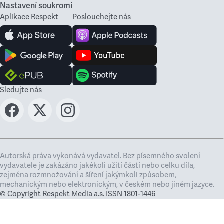
Nastavení soukromí
Aplikace Respekt
Poslouchejte nás
Sledujte nás
Autorská práva vykonává vydavatel. Bez písemného svolení
vydavatele je zakázáno jakékoli užití částí nebo celku díla,
zejména rozmnožování a šíření jakýmkoli způsobem,
mechanickým nebo elektronickým, v českém nebo jiném jazyce.
© Copyright Respekt Media a.s. ISSN 1801-1446