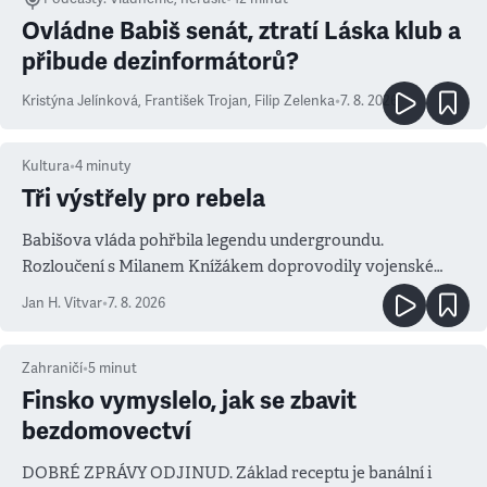
Ovládne Babiš senát, ztratí Láska klub a
přibude dezinformátorů?
Kristýna Jelínková
,
František Trojan
,
Filip Zelenka
•
7. 8. 2026
Kultura
•
4
minuty
Tři výstřely pro rebela
Babišova vláda pohřbila legendu undergroundu.
Rozloučení s Milanem Knížákem doprovodily vojenské
salvy i kritika pokrokářů
Jan H. Vitvar
•
7. 8. 2026
Zahraničí
•
5
minut
Finsko vymyslelo, jak se zbavit
bezdomovectví
DOBRÉ ZPRÁVY ODJINUD. Základ receptu je banální i