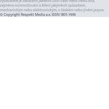
vydavatele je zakázáno jakékoli užití částí nebo celku díla,
zejména rozmnožování a šíření jakýmkoli způsobem,
mechanickým nebo elektronickým, v českém nebo jiném jazyce.
© Copyright Respekt Media a.s. ISSN 1801-1446