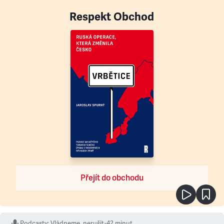
Respekt Obchod
Přejít do obchodu
Podcasty
:
Vládneme, nerušit
•
42 minut