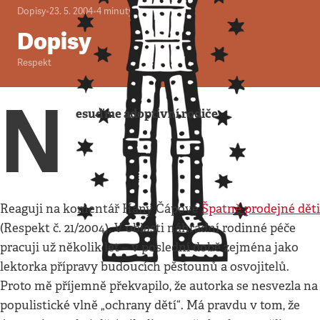
Dopisy
•
23. 5. 2004
•
4
minuty
Dopisy
Respekt
N
esuďme adoptivní rodiče
Reaguji na komentář Hany Čápové
Špatně prodejné děti
(Respekt č. 21/2004). V oblasti náhradní rodinné péče
pracuji už několik let – v poslední době zejména jako
lektorka přípravy budoucích pěstounů a osvojitelů.
Proto mě příjemně překvapilo, že autorka se nesvezla na
populistické vlně „ochrany dětí“. Má pravdu v tom, že