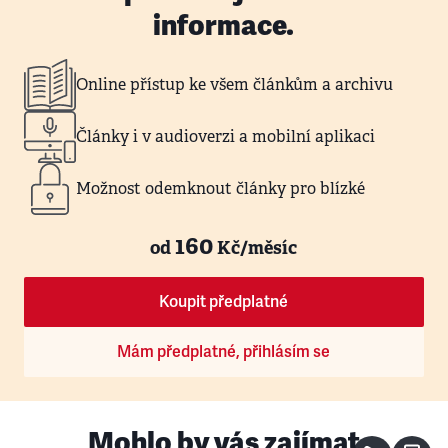
informace.
Online přístup ke všem článkům a archivu
Články i v audioverzi a mobilní aplikaci
Možnost odemknout články pro blízké
160
od
Kč/měsíc
Koupit předplatné
Mám předplatné, přihlásím se
Mohlo by vás zajímat