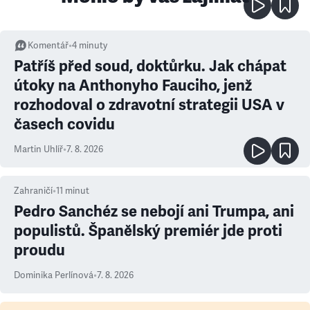
Komentář
•
4
minuty
Patříš před soud, doktůrku. Jak chápat
útoky na Anthonyho Fauciho, jenž
rozhodoval o zdravotní strategii USA v
časech covidu
Martin Uhlíř
•
7. 8. 2026
Zahraničí
•
11
minut
Pedro Sanchéz se nebojí ani Trumpa, ani
populistů. Španělský premiér jde proti
proudu
Dominika Perlínová
•
7. 8. 2026