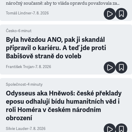
náročný současně: aby to vláda opravdu považovala za
prioritu
Tomáš Lindner
•
7. 8. 2026
Česko
•
6
minut
Byla hvězdou ANO, pak ji skandál
připravil o kariéru. A teď jde proti
Babišově straně do voleb
František Trojan
•
7. 8. 2026
Společnost
•
4
minuty
Odysseus aka Hněwoš: české překlady
eposu odhalují bídu humanitních věd i
roli Homéra v českém národním
obrození
Silvie Lauder
•
7. 8. 2026