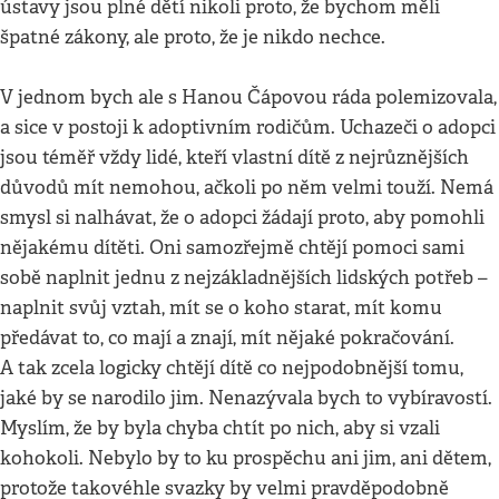
ústavy jsou plné dětí nikoli proto, že bychom měli
špatné zákony, ale proto, že je nikdo nechce.
V jednom bych ale s Hanou Čápovou ráda polemizovala,
a sice v postoji k adoptivním rodičům. Uchazeči o adopci
jsou téměř vždy lidé, kteří vlastní dítě z nejrůznějších
důvodů mít nemohou, ačkoli po něm velmi touží. Nemá
smysl si nalhávat, že o adopci žádají proto, aby pomohli
nějakému dítěti. Oni samozřejmě chtějí pomoci sami
sobě naplnit jednu z nejzákladnějších lidských potřeb –
naplnit svůj vztah, mít se o koho starat, mít komu
předávat to, co mají a znají, mít nějaké pokračování.
A tak zcela logicky chtějí dítě co nejpodobnější tomu,
jaké by se narodilo jim. Nenazývala bych to vybíravostí.
Myslím, že by byla chyba chtít po nich, aby si vzali
kohokoli. Nebylo by to ku prospěchu ani jim, ani dětem,
protože takovéhle svazky by velmi pravděpodobně