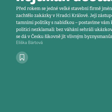
Před rokem se jedné velké stavební firmě jm
zachtělo zakázky v Hradci Králové. Její zástupc
tamními politiky s nabídkou – postavíme vám k
politici nezklamali: bez váhání sehráli ukázkov
se dá v Česku šikovně jít vlivným byznysmanů
Eliška Bártová