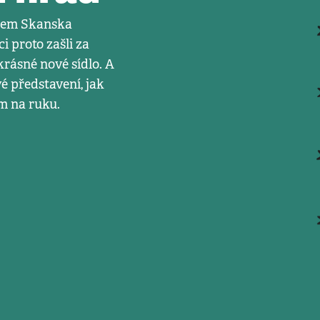
énem Skanska
i proto zašli za
rásné nové sídlo. A
é představení, jak
m na ruku.