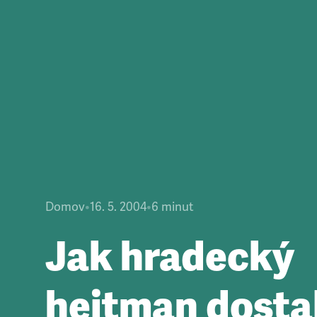
Domov
•
16. 5. 2004
•
6
minut
Jak hradecký
hejtman dosta