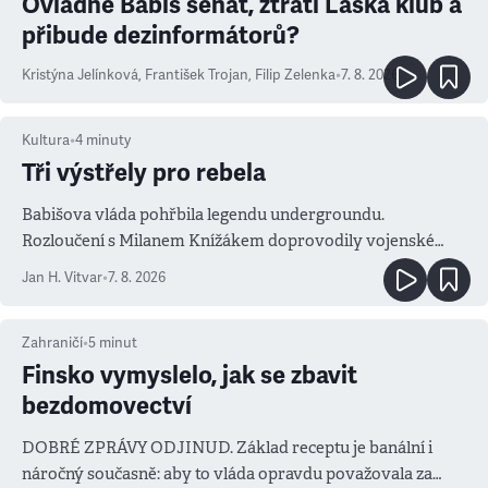
Ovládne Babiš senát, ztratí Láska klub a
přibude dezinformátorů?
Kristýna Jelínková
,
František Trojan
,
Filip Zelenka
•
7. 8. 2026
Kultura
•
4
minuty
Tři výstřely pro rebela
Babišova vláda pohřbila legendu undergroundu.
Rozloučení s Milanem Knížákem doprovodily vojenské
salvy i kritika pokrokářů
Jan H. Vitvar
•
7. 8. 2026
Zahraničí
•
5
minut
Finsko vymyslelo, jak se zbavit
bezdomovectví
DOBRÉ ZPRÁVY ODJINUD. Základ receptu je banální i
náročný současně: aby to vláda opravdu považovala za