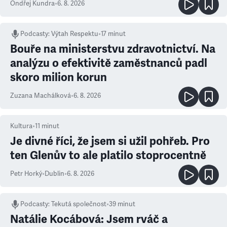
Ondřej Kundra
•
6. 8. 2026
Podcasty
:
Výtah Respektu
•
17 minut
Bouře na ministerstvu zdravotnictví. Na
analýzu o efektivitě zaměstnanců padl
skoro milion korun
Zuzana Machálková
•
6. 8. 2026
Kultura
•
11
minut
Je divné říci, že jsem si užil pohřeb. Pro
ten Glenův to ale platilo stoprocentně
Petr Horký
•
Dublin
•
6. 8. 2026
Podcasty
:
Tekutá společnost
•
39 minut
Natálie Kocábová: Jsem rváč a