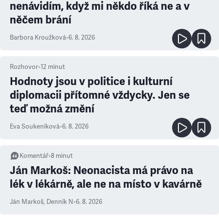
nenávidím, když mi někdo říká ne a v
něčem brání
Barbora Kroužková
•
6. 8. 2026
Rozhovor
•
12
minut
Hodnoty jsou v politice i kulturní
diplomacii přítomné vždycky. Jen se
teď možná změní
Eva Soukeníková
•
6. 8. 2026
Komentář
•
8
minut
Ján Markoš: Neonacista má právo na
lék v lékárně, ale ne na místo v kavárně
Ján Markoš
,
Denník N
•
6. 8. 2026