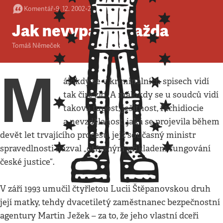
Komentář
•
9. 12. 2002
•
2
minuty
Jak nevypadá vražda
Tomáš Němeček
M
álokdy se v kriminálních spisech vidí
tak čiré zlo. A málokdy se u soudců vidí
taková tupost, ješitnost, fachidiocie
a nevzdělanost, jaká se projevila během
devět let trvajícího procesu, jejž současný ministr
spravedlnosti nazval „otřesným příkladem fungování
české justice“.
V září 1993 umučil čtyřletou Lucii Štěpanovskou druh
její matky, tehdy dvacetiletý zaměstnanec bezpečnostní
agentury Martin Ježek – za to, že jeho vlastní dceři