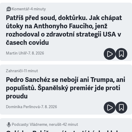
Komentář
•
4
minuty
Patříš před soud, doktůrku. Jak chápat
útoky na Anthonyho Fauciho, jenž
rozhodoval o zdravotní strategii USA v
časech covidu
Martin Uhlíř
•
7. 8. 2026
Zahraničí
•
11
minut
Pedro Sanchéz se nebojí ani Trumpa, ani
populistů. Španělský premiér jde proti
proudu
Dominika Perlínová
•
7. 8. 2026
Podcasty
:
Vládneme, nerušit
•
42 minut