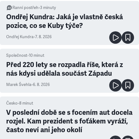
Ranní postřeh
•
3
minuty
Ondřej Kundra: Jaká je vlastně česká
pozice, co se Kuby týče?
Ondřej Kundra
•
7. 8. 2026
Společnost
•
10
minut
Před 220 lety se rozpadla říše, která z
nás kdysi udělala součást Západu
Marek Švehla
•
6. 8. 2026
Česko
•
8
minut
V poslední době se s focením aut docela
rozjel. Kam prezident s foťákem vyráží,
často neví ani jeho okolí