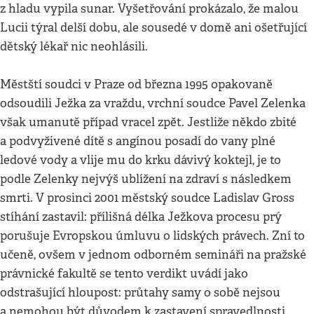
z hladu vypila sunar. Vyšetřování prokázalo, že malou
Lucii týral delší dobu, ale sousedé v domě ani ošetřující
dětský lékař nic neohlásili.
Městští soudci v Praze od března 1995 opakovaně
odsoudili Ježka za vraždu, vrchní soudce Pavel Zelenka
však umanutě případ vracel zpět. Jestliže někdo zbité
a podvyživené dítě s angínou posadí do vany plné
ledové vody a vlije mu do krku dávivý koktejl, je to
podle Zelenky nejvýš ublížení na zdraví s následkem
smrti. V prosinci 2001 městský soudce Ladislav Gross
stíhání zastavil: přílišná délka Ježkova procesu prý
porušuje Evropskou úmluvu o lidských právech. Zní to
učeně, ovšem v jednom odborném semináři na pražské
právnické fakultě se tento verdikt uvádí jako
odstrašující hloupost: průtahy samy o sobě nejsou
a nemohou být důvodem k zastavení spravedlnosti.