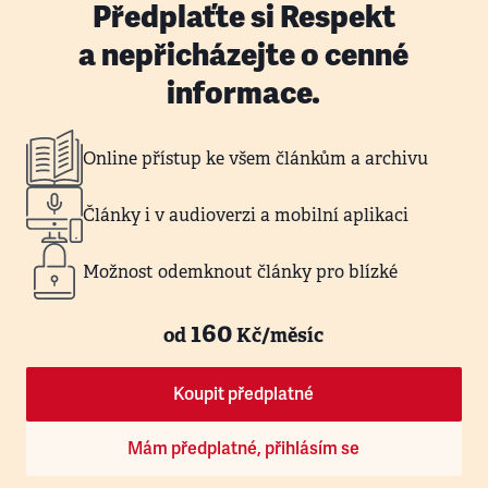
Předplaťte si Respekt
a nepřicházejte o cenné
informace.
Online přístup ke všem článkům a archivu
Články i v audioverzi a mobilní aplikaci
Možnost odemknout články pro blízké
160
od
Kč/měsíc
Koupit předplatné
Mám předplatné, přihlásím se