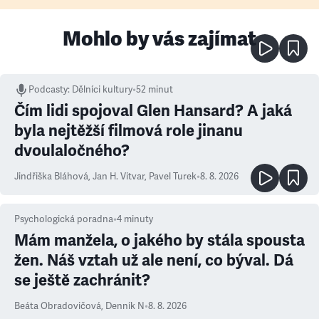
Mohlo by vás zajímat
Podcasty
:
Dělníci kultury
•
52 minut
Čím lidi spojoval Glen Hansard? A jaká
byla nejtěžší filmová role jinanu
dvoulaločného?
Jindřiška Bláhová
,
Jan H. Vitvar
,
Pavel Turek
•
8. 8. 2026
Psychologická poradna
•
4
minuty
Mám manžela, o jakého by stála spousta
žen. Náš vztah už ale není, co býval. Dá
se ještě zachránit?
Beáta Obradovičová
,
Denník N
•
8. 8. 2026