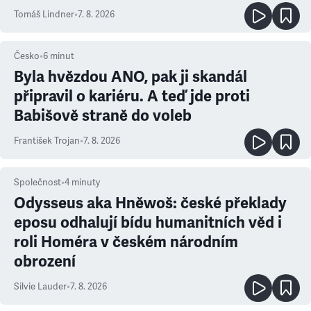
prioritu
Tomáš Lindner
•
7. 8. 2026
Česko
•
6
minut
Byla hvězdou ANO, pak ji skandál
připravil o kariéru. A teď jde proti
Babišově straně do voleb
František Trojan
•
7. 8. 2026
Společnost
•
4
minuty
Odysseus aka Hněwoš: české překlady
eposu odhalují bídu humanitních věd i
roli Homéra v českém národním
obrození
Silvie Lauder
•
7. 8. 2026