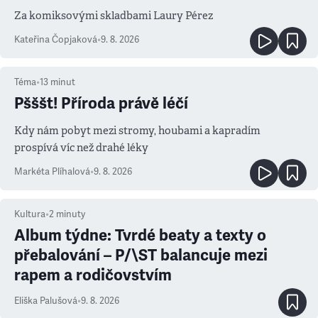
Za komiksovými skladbami Laury Pérez
Kateřina Čopjaková
•
9. 8. 2026
Téma
•
13
minut
Pšššt! Příroda právě léčí
Kdy nám pobyt mezi stromy, houbami a kapradím
prospívá víc než drahé léky
Markéta Plíhalová
•
9. 8. 2026
Kultura
•
2
minuty
Album týdne: Tvrdé beaty a texty o
přebalování – P/\ST balancuje mezi
rapem a rodičovstvím
Eliška Palušová
•
9. 8. 2026