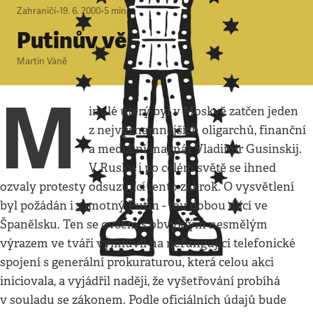
Zahraničí
•
19. 6. 2000
•
5
minut
Putinův vězeň
Martin Váně
M
inulé úterý byl v Moskvě zatčen jeden
z nejvýznamnějších oligarchů, finanční
a mediální magnát Vladimir Gusinskij.
V Rusku i po celém světě se ihned
ozvaly protesty odsuzující tento zákrok. O vysvětlení
byl požádán i samotný Putin - tou dobou dlící ve
Španělsku. Ten se ovšem s obvyklým nesmělým
výrazem ve tváři vymluvil na nefungující telefonické
spojení s generální prokuraturou, která celou akci
iniciovala, a vyjádřil naději, že vyšetřování probíhá
v souladu se zákonem. Podle oficiálních údajů bude