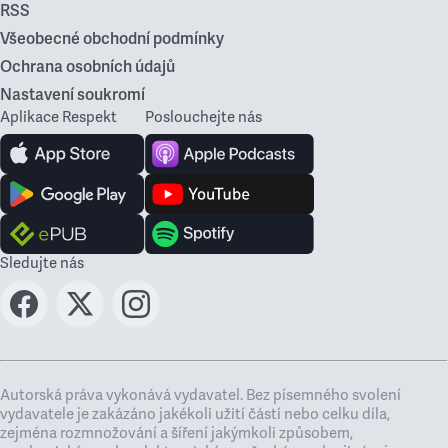
RSS
Všeobecné obchodní podmínky
Ochrana osobních údajů
Nastavení soukromí
Aplikace Respekt
Poslouchejte nás
Sledujte nás
Autorská práva vykonává vydavatel. Bez písemného svolení
vydavatele je zakázáno jakékoli užití částí nebo celku díla,
zejména rozmnožování a šíření jakýmkoli způsobem,