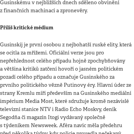
Gusinskému v nejbližších dnech sděleno obvinění
z finančních machinací a zpronevěry.
Příliš kritické médium
Gusinskij je první osobou z nejbohatší ruské elity, která
se ocitla za mřížemi. Oficiální verze jsou pro
nepřehlednost celého případu hojně zpochybňovány
a většina kritiků zatčení hovoří o jasném politickém
pozadí celého případu a označuje Gusinského za
prvního politického vězně Putinovy éry. Hlavní úder ze
strany Kremlu míří především na Gusinského mediální
impérium Media Most, které sdružuje kromě nezávislé
televizní stanice NTV i Radio Echo Moskvy, deník
Segodňa či magazín Itogi vydávaný společně
s týdeníkem Newsweek. Aféra navíc měla předehru
před několika týdny, kdy policie provedla nečekaný