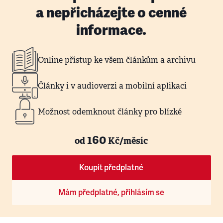
a nepřicházejte o cenné
informace.
Online přístup ke všem článkům a archivu
Články i v audioverzi a mobilní aplikaci
Možnost odemknout články pro blízké
160
od
Kč/měsíc
Koupit předplatné
Mám předplatné, přihlásím se