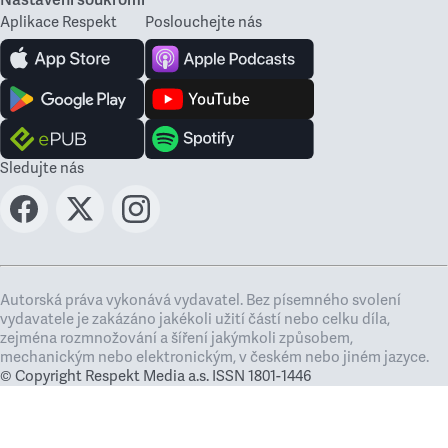
Nastavení soukromí
Aplikace Respekt
Poslouchejte nás
Sledujte nás
Autorská práva vykonává vydavatel. Bez písemného svolení
vydavatele je zakázáno jakékoli užití částí nebo celku díla,
zejména rozmnožování a šíření jakýmkoli způsobem,
mechanickým nebo elektronickým, v českém nebo jiném jazyce.
© Copyright Respekt Media a.s. ISSN 1801-1446