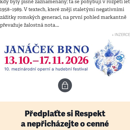
kdy byly písně zaznamenány; ta se pohybují v rozpětí let
1958–1989. V textech, které znějí staletými negativními
zážitky romských generací, na první pohled markantně
převažuje žalostná nota.…
↓ INZERCE
Předplaťte si Respekt
a nepřicházejte o cenné