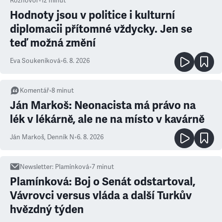
Rozhovor
•
12
minut
Hodnoty jsou v politice i kulturní
diplomacii přítomné vždycky. Jen se
teď možná změní
Eva Soukeníková
•
6. 8. 2026
Komentář
•
8
minut
Ján Markoš: Neonacista má právo na
lék v lékárně, ale ne na místo v kavárně
Ján Markoš
,
Denník N
•
6. 8. 2026
Newsletter
:
Plamínková
•
7
minut
Plamínková: Boj o Senát odstartoval,
Vávrovci versus vláda a další Turkův
hvězdný týden