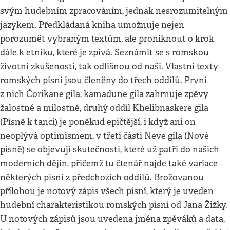
svým hudebním zpracováním, jednak nesrozumitelným
jazykem. Předkládaná kniha umožnuje nejen
porozumět vybraným textům, ale proniknout o krok
dále k etniku, které je zpívá. Seznámit se s romskou
životní zkušeností, tak odlišnou od naší. Vlastní texty
romských písní jsou členěny do třech oddílů. První
z nich Čorikane gila, kamadune gila zahrnuje zpěvy
žalostné a milostné, druhý oddíl Khelibnaskere gila
(Písně k tanci) je poněkud epičtější, i když ani on
neoplývá optimismem, v třetí části Neve gila (Nové
písně) se objevují skutečnosti, které už patří do našich
moderních dějin, přičemž tu čtenář najde také variace
některých písní z předchozích oddílů. Brožovanou
přílohou je notový zápis všech písní, který je uveden
hudební charakteristikou romských písní od Jana Žižky.
U notových zápisů jsou uvedena jména zpěváků a data,