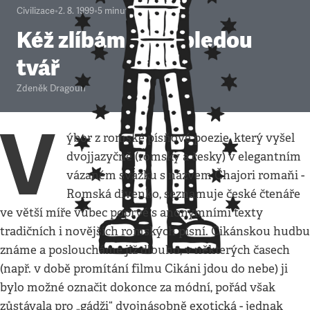
Civilizace
•
2. 8. 1999
•
5
minut
Kéž zlíbám tvou bledou
tvář
Zdeněk Dragoun
V
ýbor z romské písňové poezie, který vyšel
dvojjazyčně (romsky a česky) v elegantním
vázaném svazku s názvem Čhajori romaňi -
Romská dívenko, seznamuje české čtenáře
ve větší míře vůbec poprvé s anonymními texty
tradičních i novějších romských písní. Cikánskou hudbu
známe a posloucháme již dlouho, v některých časech
(např. v době promítání filmu Cikáni jdou do nebe) ji
bylo možné označit dokonce za módní, pořád však
zůstávala pro „gádži“ dvojnásobně exotická - jednak