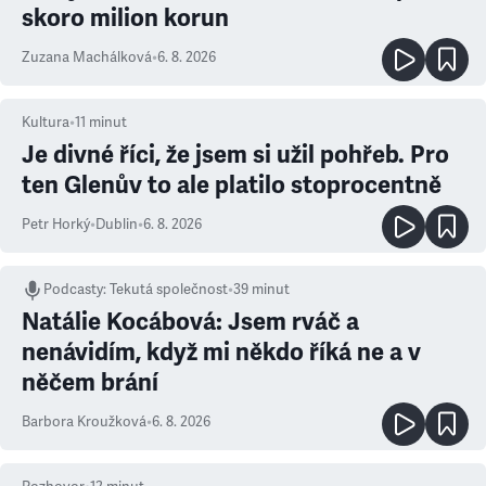
skoro milion korun
Zuzana Machálková
•
6. 8. 2026
Kultura
•
11
minut
Je divné říci, že jsem si užil pohřeb. Pro
ten Glenův to ale platilo stoprocentně
Petr Horký
•
Dublin
•
6. 8. 2026
Podcasty
:
Tekutá společnost
•
39 minut
Natálie Kocábová: Jsem rváč a
nenávidím, když mi někdo říká ne a v
něčem brání
Barbora Kroužková
•
6. 8. 2026