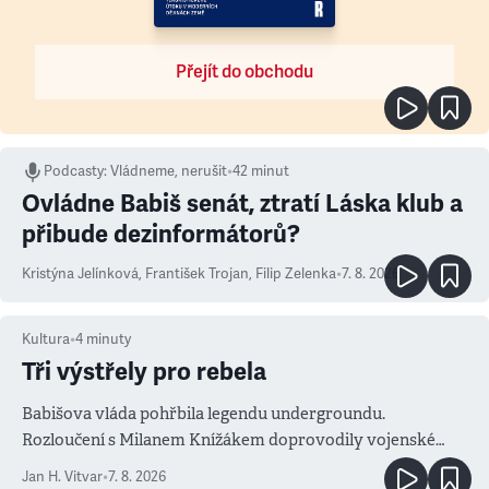
Přejít do obchodu
Podcasty
:
Vládneme, nerušit
•
42 minut
Ovládne Babiš senát, ztratí Láska klub a
přibude dezinformátorů?
Kristýna Jelínková
,
František Trojan
,
Filip Zelenka
•
7. 8. 2026
Kultura
•
4
minuty
Tři výstřely pro rebela
Babišova vláda pohřbila legendu undergroundu.
Rozloučení s Milanem Knížákem doprovodily vojenské
salvy i kritika pokrokářů
Jan H. Vitvar
•
7. 8. 2026