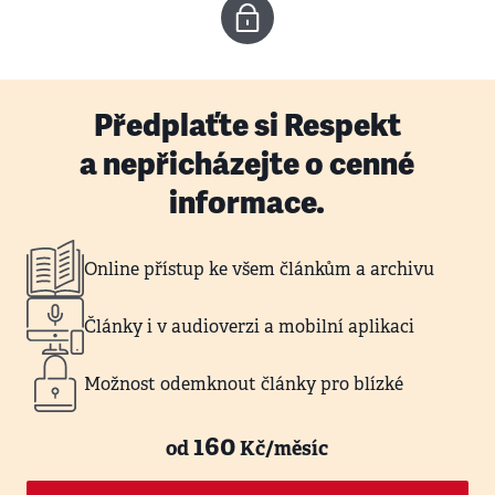
Předplaťte si Respekt
a nepřicházejte o cenné
informace.
Online přístup ke všem článkům a archivu
Články i v audioverzi a mobilní aplikaci
Možnost odemknout články pro blízké
160
od
Kč/měsíc