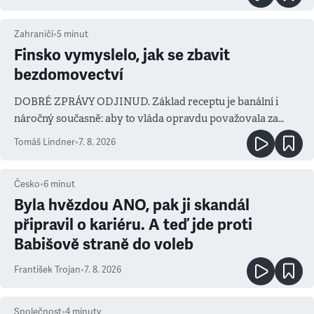
Zahraničí
•
5
minut
Finsko vymyslelo, jak se zbavit
bezdomovectví
DOBRÉ ZPRÁVY ODJINUD. Základ receptu je banální i
náročný současně: aby to vláda opravdu považovala za
prioritu
Tomáš Lindner
•
7. 8. 2026
Česko
•
6
minut
Byla hvězdou ANO, pak ji skandál
připravil o kariéru. A teď jde proti
Babišově straně do voleb
František Trojan
•
7. 8. 2026
Společnost
•
4
minuty