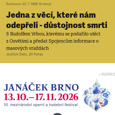
Rozhovor
•
20. 7. 1998
•
16
minut
Jedna z věcí, které nám
odepřeli - důstojnost smrti
S Rudolfem Vrbou, kterému se podařilo utéct
z Osvětimi a předat Spojencům informace o
masových vraždách
Jindřich Šídlo
,
Jiří Peňás
↓ INZERCE