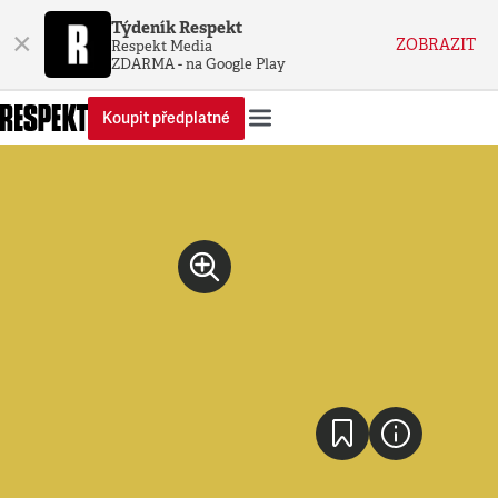
Týdeník Respekt
×
ZOBRAZIT
Respekt Media
ZDARMA - na Google Play
Koupit předplatné