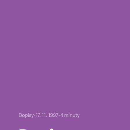
Dopisy
•
17. 11. 1997
•
4
minuty