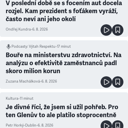
V poslední době se s focením aut docela
rozjel. Kam prezident s foťákem vyráží,
často neví ani jeho okolí
Ondřej Kundra
•
6. 8. 2026
Podcasty
:
Výtah Respektu
•
17 minut
Bouře na ministerstvu zdravotnictví. Na
analýzu o efektivitě zaměstnanců padl
skoro milion korun
Zuzana Machálková
•
6. 8. 2026
Kultura
•
11
minut
Je divné říci, že jsem si užil pohřeb. Pro
ten Glenův to ale platilo stoprocentně
Petr Horký
•
Dublin
•
6. 8. 2026