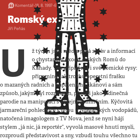
Komentář
•
18. 8. 1997
•
6
minut
Romský exodus
Jiří Peňás
U
ž týden jsou média plná zpráv a informací
o chystaném exodu českých Romů do
Kanady. Ten případ má i své komické rysy:
připomíná tak trochu operetní frašku
o mazaných radních a napáleném Cikánovi a sám
způsob, jakým byl rozpoután, působí jako jedinečná
parodie na manipulaci s veřejným míněním. Kýčovitá
jarmareční pohlednice s tetou u Niagarských vodopádů,
natočená imagologem z TV Nova, jenž se nyní hájí
stylem „já nic, já reportér“, vyvolá masové hnutí mysli,
rozproudí představivost a sny, vzbudí touhu všechno tu