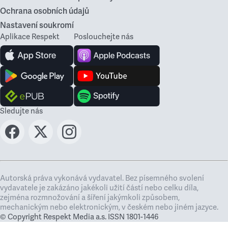
Ochrana osobních údajů
Nastavení soukromí
Aplikace Respekt
Poslouchejte nás
Sledujte nás
Autorská práva vykonává vydavatel. Bez písemného svolení
vydavatele je zakázáno jakékoli užití částí nebo celku díla,
zejména rozmnožování a šíření jakýmkoli způsobem,
mechanickým nebo elektronickým, v českém nebo jiném jazyce.
© Copyright Respekt Media a.s. ISSN 1801-1446