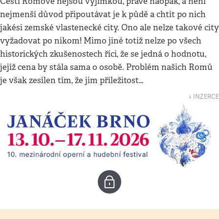
Čeští Romové nejsou výjimkou, právě naopak, a není
nejmenší důvod připoutávat je k půdě a chtít po nich
jakési zemské vlastenecké city. Ono ale nelze takové city
vyžadovat po nikom! Mimo jiné totiž nelze po všech
historických zkušenostech říci, že se jedná o hodnotu,
jejíž cena by stála sama o osobě. Problém našich Romů
je však zesílen tím, že jim příležitost…
↓ INZERCE