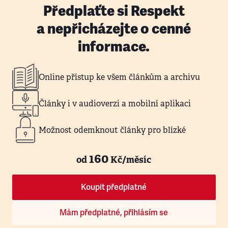
Předplaťte si Respekt
a nepřicházejte o cenné
informace.
Online přístup ke všem článkům a archivu
Články i v audioverzi a mobilní aplikaci
Možnost odemknout články pro blízké
160
od
Kč/měsíc
Koupit předplatné
Mám předplatné, přihlásím se