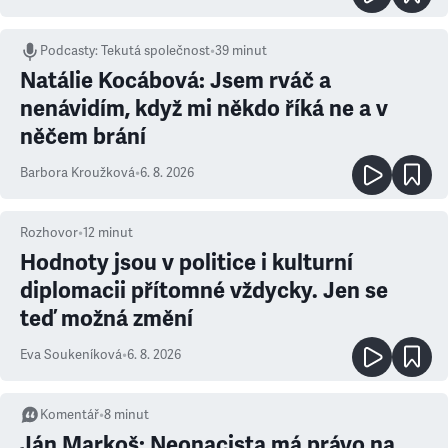
Podcasty
:
Tekutá společnost
•
39 minut
Natálie Kocábová: Jsem rváč a
nenávidím, když mi někdo říká ne a v
něčem brání
Barbora Kroužková
•
6. 8. 2026
Rozhovor
•
12
minut
Hodnoty jsou v politice i kulturní
diplomacii přítomné vždycky. Jen se
teď možná změní
Eva Soukeníková
•
6. 8. 2026
Komentář
•
8
minut
Ján Markoš: Neonacista má právo na