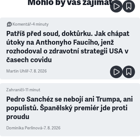
Mohlo by vás zajímat
Komentář
•
4
minuty
Patříš před soud, doktůrku. Jak chápat
útoky na Anthonyho Fauciho, jenž
rozhodoval o zdravotní strategii USA v
časech covidu
Martin Uhlíř
•
7. 8. 2026
Zahraničí
•
11
minut
Pedro Sanchéz se nebojí ani Trumpa, ani
populistů. Španělský premiér jde proti
proudu
Dominika Perlínová
•
7. 8. 2026