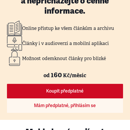
a nepřicházejte o cenné
informace.
Online přístup ke všem článkům a archivu
Články i v audioverzi a mobilní aplikaci
Možnost odemknout články pro blízké
160
od
Kč/měsíc
Koupit předplatné
Mám předplatné, přihlásím se