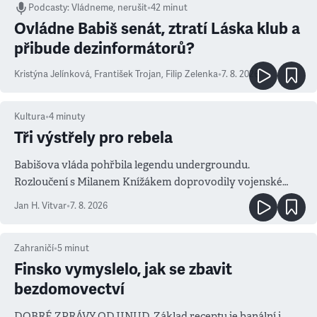
Podcasty
:
Vládneme, nerušit
•
42 minut
Ovládne Babiš senát, ztratí Láska klub a
přibude dezinformátorů?
Kristýna Jelínková
,
František Trojan
,
Filip Zelenka
•
7. 8. 2026
Kultura
•
4
minuty
Tři výstřely pro rebela
Babišova vláda pohřbila legendu undergroundu.
Rozloučení s Milanem Knížákem doprovodily vojenské
salvy i kritika pokrokářů
Jan H. Vitvar
•
7. 8. 2026
Zahraničí
•
5
minut
Finsko vymyslelo, jak se zbavit
bezdomovectví
DOBRÉ ZPRÁVY ODJINUD. Základ receptu je banální i