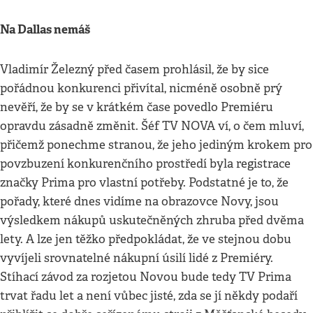
Na Dallas nemáš
Vladimír Železný před časem prohlásil, že by sice
pořádnou konkurenci přivítal, nicméně osobně prý
nevěří, že by se v krátkém čase povedlo Premiéru
opravdu zásadně změnit. Šéf TV NOVA ví, o čem mluví,
přičemž ponechme stranou, že jeho jediným krokem pro
povzbuzení konkurenčního prostředí byla registrace
značky Prima pro vlastní potřeby. Podstatné je to, že
pořady, které dnes vidíme na obrazovce Novy, jsou
výsledkem nákupů uskutečněných zhruba před dvěma
lety. A lze jen těžko předpokládat, že ve stejnou dobu
vyvíjeli srovnatelné nákupní úsilí lidé z Premiéry.
Stíhací závod za rozjetou Novou bude tedy TV Prima
trvat řadu let a není vůbec jisté, zda se jí někdy podaří