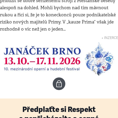
přiblížit se dobře seřízenému stroji z Měšťanské besedy
alespoň na dohled. Mohli bychom nad tím mávnout
rukou a říci si, že je to koneckonců pouze podnikatelské
riziko nových majitelů Primy. V „kauze Prima“ však jde
rozhodně o víc než jen o jeden…
↓ INZERCE
Předplaťte si Respekt