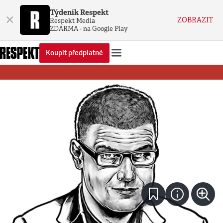
Týdeník Respekt
×
ZOBRAZIT
Respekt Media
ZDARMA - na Google Play
Koupit předplatné