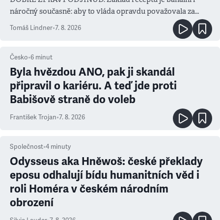
náročný současně: aby to vláda opravdu považovala za
prioritu
Tomáš Lindner
•
7. 8. 2026
Česko
•
6
minut
Byla hvězdou ANO, pak ji skandál
připravil o kariéru. A teď jde proti
Babišově straně do voleb
František Trojan
•
7. 8. 2026
Společnost
•
4
minuty
Odysseus aka Hněwoš: české překlady
eposu odhalují bídu humanitních věd i
roli Homéra v českém národním
obrození