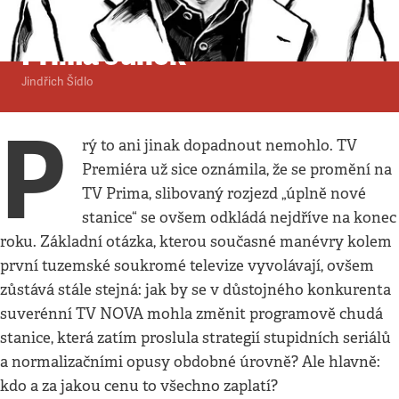
Komentář
•
28. 10. 1996
•
4
minuty
Prima Junek
Jindřich Šídlo
P
rý to ani jinak dopadnout nemohlo. TV
Premiéra už sice oznámila, že se promění na
TV Prima, slibovaný rozjezd „úplně nové
stanice“ se ovšem odkládá nejdříve na konec
roku. Základní otázka, kterou současné manévry kolem
první tuzemské soukromé televize vyvolávají, ovšem
zůstává stále stejná: jak by se v důstojného konkurenta
suverénní TV NOVA mohla změnit programově chudá
stanice, která zatím proslula strategií stupidních seriálů
a normalizačními opusy obdobné úrovně? Ale hlavně:
kdo a za jakou cenu to všechno zaplatí?