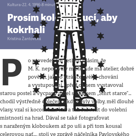
Kultura
•
22. 4. 1996
•
8
minut
Prosím kolemjdoucí, aby
kokrhali
Kristina Žantovská
P
o provedeném šetření hlásím, že
M. K. nepožívá v místě, kde má atelier, dobré
pověsti, jak po stránce svého chování
a vystupování… před oknem vystavoval
starou postel a vycpaný pytel s nápisem „Smrt starce“…
chodil výstředně oblečen, a když byly volby, měl dlouhé
vlasy, vzal si kocoura na krk a tak šel volit do volební
místnosti na hrad. Dával se také fotografovat
s naraženým kloboukem až po uši a při tom kousal
celerovou nať…, stojí ve zprávě náčelníka Pavlovského