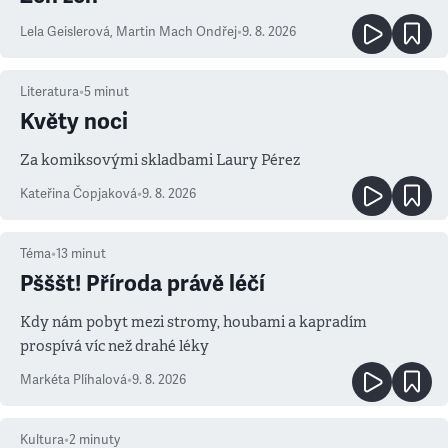
Lela Geislerová
,
Martin Mach Ondřej
•
9. 8. 2026
Literatura
•
5
minut
Květy noci
Za komiksovými skladbami Laury Pérez
Kateřina Čopjaková
•
9. 8. 2026
Téma
•
13
minut
Pšššt! Příroda právě léčí
Kdy nám pobyt mezi stromy, houbami a kapradím
prospívá víc než drahé léky
Markéta Plíhalová
•
9. 8. 2026
Kultura
•
2
minuty