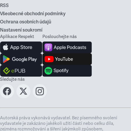
RSS
Všeobecné obchodní podmínky
Ochrana osobních údajů
Nastavení soukromí
Aplikace Respekt
Poslouchejte nás
Sledujte nás
Autorská práva vykonává vydavatel. Bez písemného svolení
vydavatele je zakázáno jakékoli užití částí nebo celku díla,
zejména rozmnožování a šíření jakýmkoli způsobem,