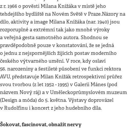
z r. 1966 o pověsti Milana Knížáka v místě jeho
tehdejšího bydliště na Novém Světě v Praze.Názory na
dílo, aktivity a image Milana Knížáka (nar. 1940) jsou
rozporuplné a extrémní tak jako mnohé výroky
a veřejná gesta samotného autora. Shodnou se
pravděpodobně pouze v konstatování, že se jedná
o jednu z nejspornějších žijících postav moderního
českého výtvarného umění. V roce, kdy oslaví
56. narozeniny a šestileté působení ve funkci rektora
AVU, představuje Milan Knížák retrospektivní průřez
svou tvorbou (z let 1952 - 1995) v Galerii Mánes (pod
názvem Nový ráj) a v Uměleckoprůmyslovém muzeum
(Design a móda) do 5. května. Výstavy doprovázel
v Rudolfinu i koncert z jeho hudebního díla.
Šokovat, fascinovat, obnažit nervy