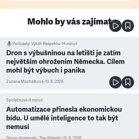
Mohlo by vás zajímat
Podcasty
:
Výtah Respektu
•
14 minut
Dron s výbušninou na letišti je zatím
největším ohrožením Německa. Cílem
mohl být výbuch i panika
Zuzana Machálková
•
10. 8. 2026
Společnost
•
9
minut
Automatizace přinesla ekonomickou
bídu. U umělé inteligence to tak být
nemusí
Daron Acemoglu
,
The Atlantic
•
10. 8. 2026