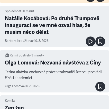
Společnost
•
11
minut
Natálie Kocábová: Po druhé Trumpově
inauguraci se ve mně ozval hlas, že
musím něco dělat
Barbora Kroužková
•
10. 8. 2026
Ranní postřeh
•
3
minuty
Olga Lomová: Nezvaná návštěva z Číny
Jedna ukázka výchovné práce v zahraničí, kterou provádí
čínští akademici
Olga Lomová
•
10. 8. 2026
Komiks
Zen žen