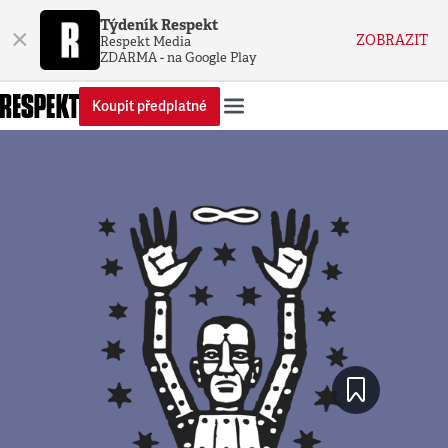
Týdeník Respekt
×
ZOBRAZIT
Respekt Media
ZDARMA - na Google Play
Koupit předplatné