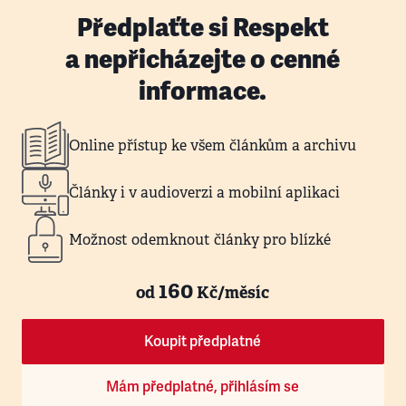
Předplaťte si Respekt
a nepřicházejte o cenné
informace.
Online přístup ke všem článkům a archivu
Články i v audioverzi a mobilní aplikaci
Možnost odemknout články pro blízké
160
od
Kč/měsíc
Koupit předplatné
Mám předplatné, přihlásím se