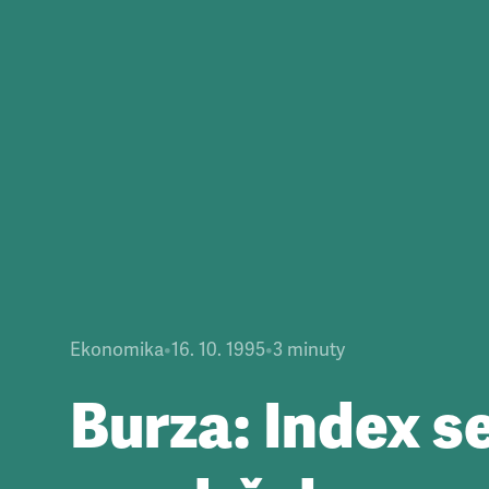
Ekonomika
•
16. 10. 1995
•
3
minuty
Burza: Index s