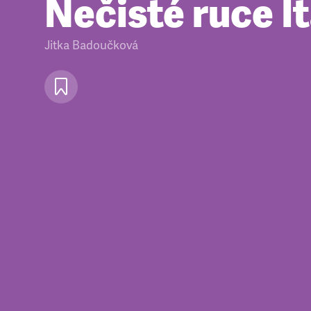
Nečisté ruce It
Jitka Badoučková