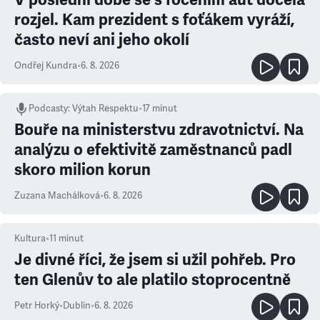
rozjel. Kam prezident s foťákem vyráží,
často neví ani jeho okolí
Ondřej Kundra
•
6. 8. 2026
Podcasty
:
Výtah Respektu
•
17 minut
Bouře na ministerstvu zdravotnictví. Na
analýzu o efektivitě zaměstnanců padl
skoro milion korun
Zuzana Machálková
•
6. 8. 2026
Kultura
•
11
minut
Je divné říci, že jsem si užil pohřeb. Pro
ten Glenův to ale platilo stoprocentně
Petr Horký
•
Dublin
•
6. 8. 2026