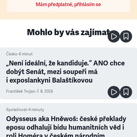
Mám předplatné, přihlásím se
Mohlo by vás zajímat
Česko
•
6
minut
„Není ideální, že kandiduje.“ ANO chce
dobýt Senát, mezi soupeři má
i exposlankyni Balaštíkovou
František Trojan
•
7. 8. 2026
Společnost
•
4
minuty
Odysseus aka Hněwoš: české překlady
eposu odhalují bídu humanitních věd i
roli Homéra v českém národním