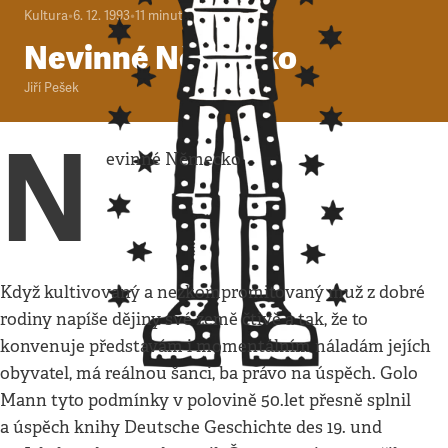
Kultura
•
6. 12. 1993
•
11
minut
Nevinné Německo
Jiří Pešek
N
evinné Německo
Když kultivovaný a nezkompromitovaný muž z dobré
rodiny napíše dějiny své země čtivě a tak, že to
konvenuje představám i momentálním náladám jejích
obyvatel, má reálnou šanci, ba právo na úspěch. Golo
Mann tyto podmínky v polovině 50.let přesně splnil
a úspěch knihy Deutsche Geschichte des 19. und