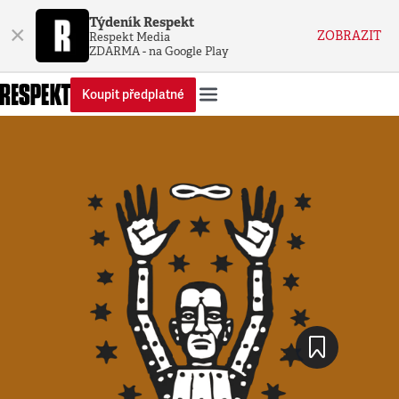
Týdeník Respekt
×
ZOBRAZIT
Respekt Media
ZDARMA - na Google Play
Koupit předplatné