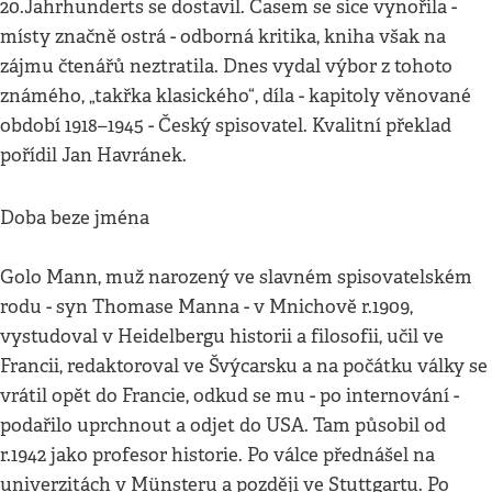
20.Jahrhunderts se dostavil. Časem se sice vynořila -
místy značně ostrá - odborná kritika, kniha však na
zájmu čtenářů neztratila. Dnes vydal výbor z tohoto
známého, „takřka klasického“, díla - kapitoly věnované
období 1918–1945 - Český spisovatel. Kvalitní překlad
pořídil Jan Havránek.
Doba beze jména
Golo Mann, muž narozený ve slavném spisovatelském
rodu - syn Thomase Manna - v Mnichově r.1909,
vystudoval v Heidelbergu historii a filosofii, učil ve
Francii, redaktoroval ve Švýcarsku a na počátku války se
vrátil opět do Francie, odkud se mu - po internování -
podařilo uprchnout a odjet do USA. Tam působil od
r.1942 jako profesor historie. Po válce přednášel na
univerzitách v Münsteru a později ve Stuttgartu. Po