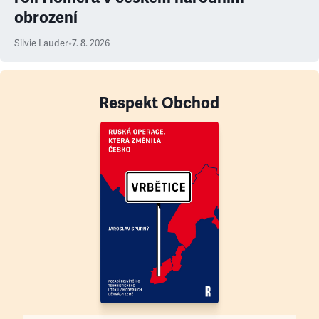
obrození
Silvie Lauder
•
7. 8. 2026
Respekt Obchod