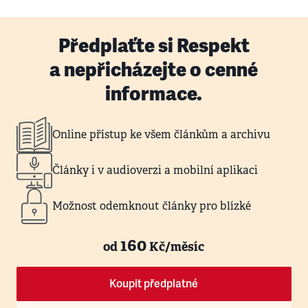
Předplaťte si Respekt
a nepřicházejte o cenné
informace.
Online přístup ke všem článkům a archivu
Články i v audioverzi a mobilní aplikaci
Možnost odemknout články pro blízké
160
od
Kč/měsíc
Koupit předplatné