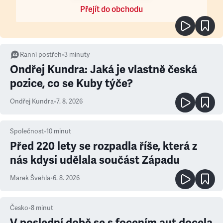
Přejít do obchodu
Ranní postřeh
•
3
minuty
Ondřej Kundra: Jaká je vlastně česká
pozice, co se Kuby týče?
Ondřej Kundra
•
7. 8. 2026
Společnost
•
10
minut
Před 220 lety se rozpadla říše, která z
nás kdysi udělala součást Západu
Marek Švehla
•
6. 8. 2026
Česko
•
8
minut
V poslední době se s focením aut docela