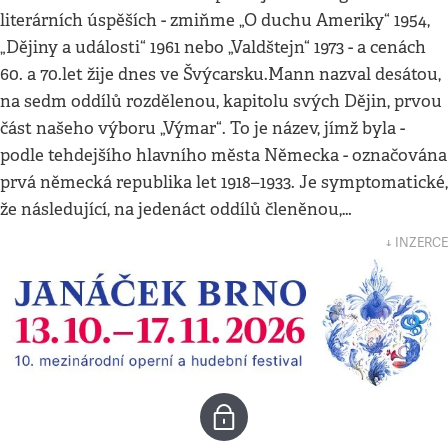
literárních úspěších - zmiňme „O duchu Ameriky“ 1954,
„Dějiny a události“ 1961 nebo „Valdštejn“ 1973 - a cenách
60. a 70.let žije dnes ve Švýcarsku.Mann nazval desátou,
na sedm oddílů rozdělenou, kapitolu svých Dějin, prvou
část našeho výboru „Výmar“. To je název, jímž byla -
podle tehdejšího hlavního města Německa - označována
prvá německá republika let 1918–1933. Je symptomatické,
že následující, na jedenáct oddílů členěnou,…
↓ INZERCE