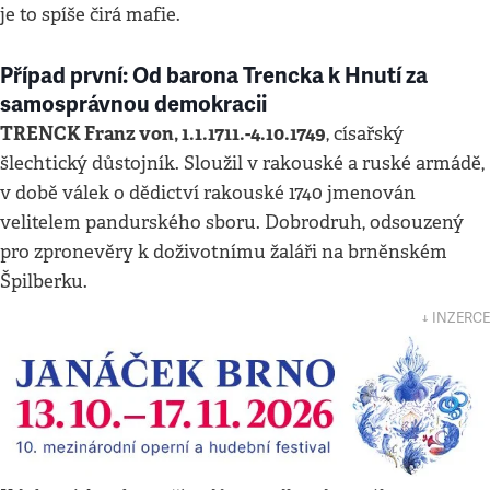
je to spíše čirá mafie.
Případ první: Od barona Trencka k Hnutí za
samosprávnou demokracii
TRENCK Franz von, 1.1.1711.-4.10.1749
, císařský
šlechtický důstojník. Sloužil v rakouské a ruské armádě,
v době válek o dědictví rakouské 1740 jmenován
velitelem pandurského sboru. Dobrodruh, odsouzený
pro zpronevěry k doživotnímu žaláři na brněnském
Špilberku.
↓ INZERCE