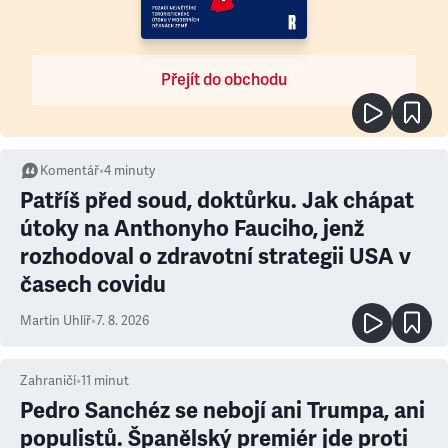
Přejít do obchodu
Komentář
•
4
minuty
Patříš před soud, doktůrku. Jak chápat
útoky na Anthonyho Fauciho, jenž
rozhodoval o zdravotní strategii USA v
časech covidu
Martin Uhlíř
•
7. 8. 2026
Zahraničí
•
11
minut
Pedro Sanchéz se nebojí ani Trumpa, ani
populistů. Španělský premiér jde proti