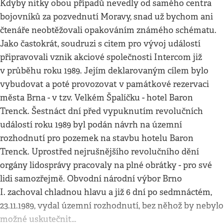
Kdyby nitky obou případů nevedly od samého centra
bojovníků za pozvednutí Moravy, snad už bychom ani
čtenáře neobtěžovali opakováním známého schématu.
Jako častokrát, soudruzi s citem pro vývoj událostí
připravovali vznik akciové společnosti Intercom již
v průběhu roku 1989. Jejím deklarovaným cílem bylo
vybudovat a poté provozovat v památkové rezervaci
města Brna - v tzv. Velkém Špalíčku - hotel Baron
Trenck. Šestnáct dní před vypuknutím revolučních
událostí roku 1989 byl podán návrh na územní
rozhodnutí pro pozemek na stavbu hotelu Baron
Trenck. Uprostřed nejrušnějšího revolučního dění
orgány lidosprávy pracovaly na plné obrátky - pro své
lidi samozřejmě. Obvodní národní výbor Brno
I. zachoval chladnou hlavu a již 6 dní po sedmnáctém,
23.11.1989, vydal územní rozhodnutí, bez něhož by nebylo
možné uskutečnit…