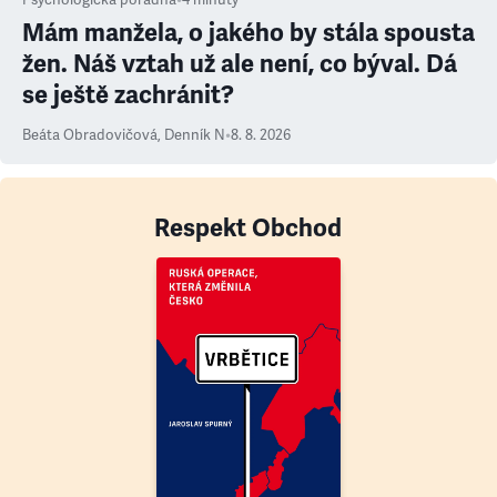
Psychologická poradna
•
4
minuty
Mám manžela, o jakého by stála spousta
žen. Náš vztah už ale není, co býval. Dá
se ještě zachránit?
Beáta Obradovičová
,
Denník N
•
8. 8. 2026
Respekt Obchod