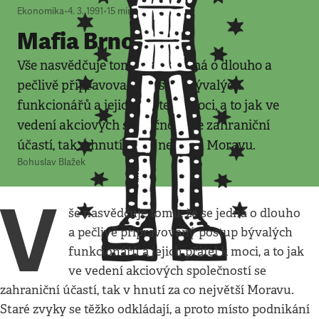
Ekonomika
•
4. 3. 1991
•
15
minut
Mafia Brno a.s.
Vše nasvědčuje tomu, že se jedná o dlouho a
pečlivě připravovaný postup bývalých
funkcionářů a jejich přátel k moci, a to jak ve
vedení akciových společností se zahraniční
účastí, tak v hnutí za co největší Moravu.
Bohuslav Blažek
V
še nasvědčuje tomu, že se jedná o dlouho
a pečlivě připravovaný postup bývalých
funkcionářů a jejich přátel k moci, a to jak
ve vedení akciových společností se
zahraniční účastí, tak v hnutí za co největší Moravu.
Staré zvyky se těžko odkládají, a proto místo podnikání