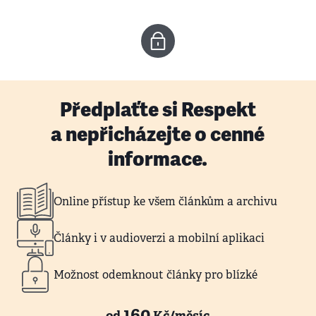
Předplaťte si Respekt
a nepřicházejte o cenné
informace.
Online přístup ke všem článkům a archivu
Články i v audioverzi a mobilní aplikaci
Možnost odemknout články pro blízké
160
od
Kč/měsíc