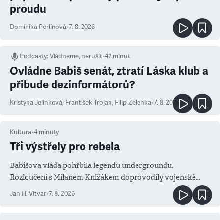
proudu
Dominika Perlínová
•
7. 8. 2026
Podcasty
:
Vládneme, nerušit
•
42 minut
Ovládne Babiš senát, ztratí Láska klub a
přibude dezinformátorů?
Kristýna Jelínková
,
František Trojan
,
Filip Zelenka
•
7. 8. 2026
Kultura
•
4
minuty
Tři výstřely pro rebela
Babišova vláda pohřbila legendu undergroundu.
Rozloučení s Milanem Knížákem doprovodily vojenské
salvy i kritika pokrokářů
Jan H. Vitvar
•
7. 8. 2026