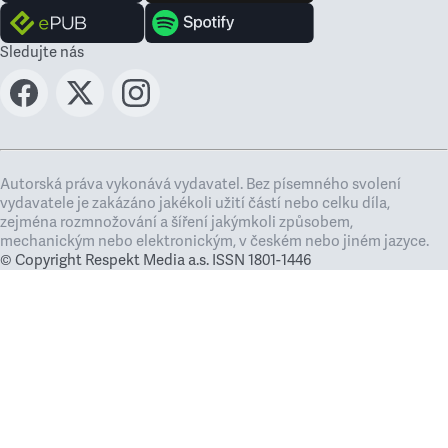
Sledujte nás
Autorská práva vykonává vydavatel. Bez písemného svolení
vydavatele je zakázáno jakékoli užití částí nebo celku díla,
zejména rozmnožování a šíření jakýmkoli způsobem,
mechanickým nebo elektronickým, v českém nebo jiném jazyce.
© Copyright Respekt Media a.s. ISSN 1801-1446