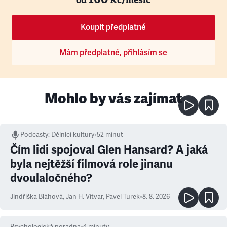
Koupit předplatné
Mám předplatné, přihlásím se
Mohlo by vás zajímat
Podcasty
:
Dělníci kultury
•
52 minut
Čím lidi spojoval Glen Hansard? A jaká
byla nejtěžší filmová role jinanu
dvoulaločného?
Jindřiška Bláhová
,
Jan H. Vitvar
,
Pavel Turek
•
8. 8. 2026