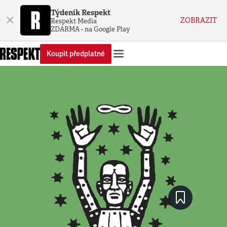
Týdeník Respekt
×
ZOBRAZIT
Respekt Media
ZDARMA - na Google Play
Koupit předplatné