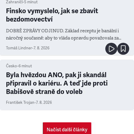
Zahraničí
•
5
minut
Finsko vymyslelo, jak se zbavit
bezdomovectví
DOBRÉ ZPRÁVY ODJINUD. Základ receptu je banální i
náročný současně: aby to vláda opravdu považovala za
prioritu
Tomáš Lindner
•
7. 8. 2026
Česko
•
6
minut
Byla hvězdou ANO, pak ji skandál
připravil o kariéru. A teď jde proti
Babišově straně do voleb
František Trojan
•
7. 8. 2026
Načíst další články