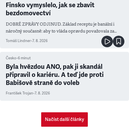
Finsko vymyslelo, jak se zbavit
bezdomovectví
DOBRÉ ZPRÁVY ODJINUD. Základ receptu je banální i
náročný současně: aby to vláda opravdu považovala za
prioritu
Tomáš Lindner
•
7. 8. 2026
Česko
•
6
minut
Byla hvězdou ANO, pak ji skandál
připravil o kariéru. A teď jde proti
Babišově straně do voleb
František Trojan
•
7. 8. 2026
Načíst další články