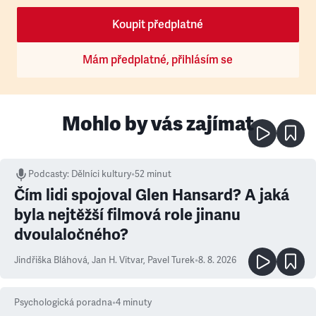
Koupit předplatné
Mám předplatné, přihlásím se
Mohlo by vás zajímat
Podcasty
:
Dělníci kultury
•
52 minut
Čím lidi spojoval Glen Hansard? A jaká
byla nejtěžší filmová role jinanu
dvoulaločného?
Jindřiška Bláhová
,
Jan H. Vitvar
,
Pavel Turek
•
8. 8. 2026
Psychologická poradna
•
4
minuty