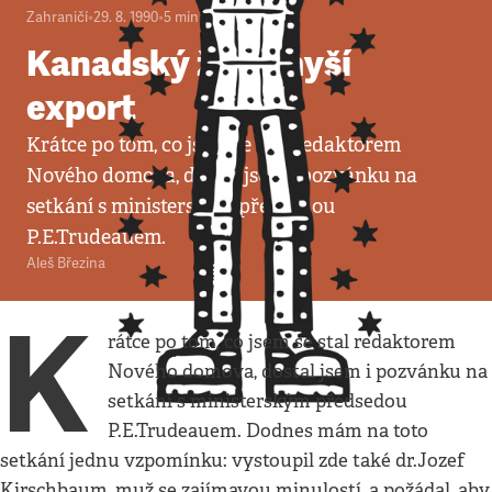
Zahraničí
•
29. 8. 1990
•
5
minut
Kanadský žabomyší
export
Krátce po tom, co jsem se stal redaktorem
Nového domova, dostal jsem i pozvánku na
setkání s ministerským předsedou
P.E.Trudeauem.
Aleš Březina
K
rátce po tom, co jsem se stal redaktorem
Nového domova, dostal jsem i pozvánku na
setkání s ministerským předsedou
P.E.Trudeauem. Dodnes mám na toto
setkání jednu vzpomínku: vystoupil zde také dr.Jozef
Kirschbaum, muž se zajímavou minulostí, a požádal, aby