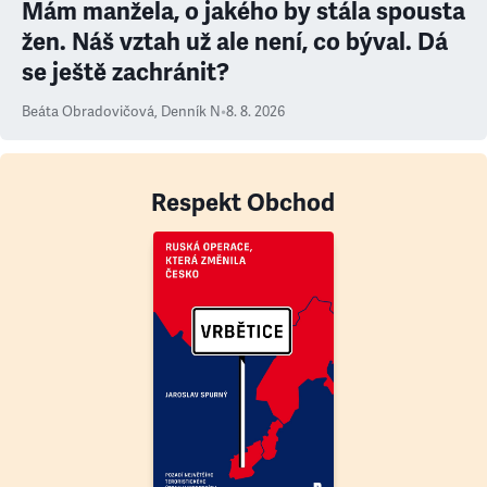
Mám manžela, o jakého by stála spousta
žen. Náš vztah už ale není, co býval. Dá
se ještě zachránit?
Beáta Obradovičová
,
Denník N
•
8. 8. 2026
Respekt Obchod