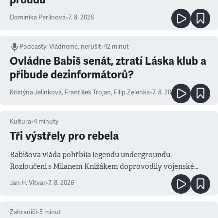
Dominika Perlínová
•
7. 8. 2026
Podcasty
:
Vládneme, nerušit
•
42 minut
Ovládne Babiš senát, ztratí Láska klub a
přibude dezinformátorů?
Kristýna Jelínková
,
František Trojan
,
Filip Zelenka
•
7. 8. 2026
Kultura
•
4
minuty
Tři výstřely pro rebela
Babišova vláda pohřbila legendu undergroundu.
Rozloučení s Milanem Knížákem doprovodily vojenské
salvy i kritika pokrokářů
Jan H. Vitvar
•
7. 8. 2026
Zahraničí
•
5
minut