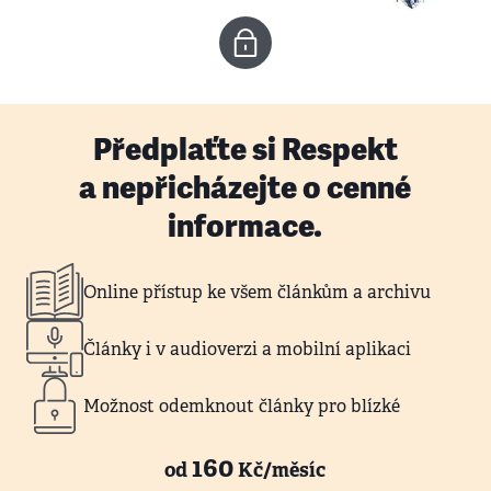
Předplaťte si Respekt
a nepřicházejte o cenné
informace.
Online přístup ke všem článkům a archivu
Články i v audioverzi a mobilní aplikaci
Možnost odemknout články pro blízké
160
od
Kč/měsíc