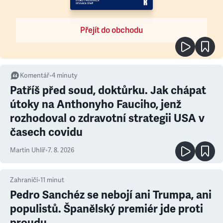
Přejít do obchodu
Komentář
•
4
minuty
Patříš před soud, doktůrku. Jak chápat
útoky na Anthonyho Fauciho, jenž
rozhodoval o zdravotní strategii USA v
časech covidu
Martin Uhlíř
•
7. 8. 2026
Zahraničí
•
11
minut
Pedro Sanchéz se nebojí ani Trumpa, ani
populistů. Španělský premiér jde proti
proudu