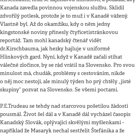
Kanada zavedla povinnou vojenskou službu. Sklidil
zdvořilý potlesk, protože je to muž i v Kanadě vážený.
Vlastně byl. Až do okamžiku, kdy o něm jedny
kingstonské noviny přinesly čtyřicetistránkovou
reportáž. Tam mohl kanadský čtenář vidět
dr.Kirschbauma, jak hezky hajluje v uniformě
Hlinkových gard. Nyní, když v Kanadě začali stíhat
válečné zločince, by se rád vrátil na Slovensko. Pro svou
minulost má, chudák, problémy s cestováním, nikde
o něj moc nestojí, ale minulý týden ho prý chtěly „jisté
skupiny“ pozvat na Slovensko. Se všemi poctami.
P.E.Trudeau se tehdy nad starcovou pošetilou žádostí
pousmál. Život šel dál a v Kanadě dál vycházel časopis
Kanadský Slovák, oplývající skvělými myšlenkami -
například že Masaryk nechal sestřelit Štefánika a že