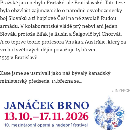
Pražské jaro nebylo Pražské, ale Bratislavské. Tato teze
byla obzvlášť zajímavá: šlo o národně osvobozenecký
boj Slováků a ti hajzlové Češi na ně zavolali Rudou
armádu. V kolaborantské vládě prý nebyl ani jeden
Slovák, protože Biľak je Rusín a Šalgovič byl Chorvát.
A co teprve teorie profesora Vnuka z Austrálie, který za
vrchol světových dějin považuje 14.březen
1939 v Bratislavě!
Zase jsme se usmívali jako náš bývalý kanadský
ministerský předseda. 14.března se…
↓ INZERCE