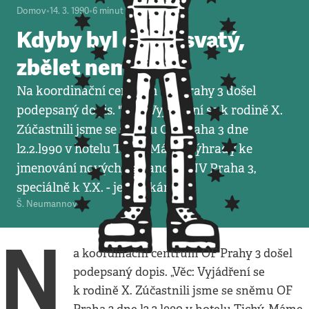
Domov
•
14. 3. 1990
•
6
minut
Kdyby byl cikán svatý,
zbělet nemůže
Na koordinační centrum OF Prahy 3 došel
podepsaný dopis. "Věc: Vyjádření se k rodině X.
Zúčastnili jsme se sněmu OF Praha 3 dne
l2.2.l990 v hotelu Tichý. Máme výhrady ke
jmenování nových poslanců ONV Praha 3,
speciálně k Y.X. - je to cikán!"
Š. Neumannová
N
a koordinační centrum OF Prahy 3 došel
podepsaný dopis. „Věc: Vyjádření se
k rodině X. Zúčastnili jsme se sněmu OF