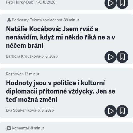
Petr Horký
•
Dublin
•
6. 8. 2026
Podcasty
:
Tekutá společnost
•
39 minut
Natálie Kocábová: Jsem rváč a
nenávidím, když mi někdo říká ne a v
něčem brání
Barbora Kroužková
•
6. 8. 2026
Rozhovor
•
12
minut
Hodnoty jsou v politice i kulturní
diplomacii přítomné vždycky. Jen se
teď možná změní
Eva Soukeníková
•
6. 8. 2026
Komentář
•
8
minut