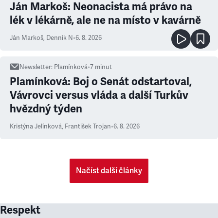
Ján Markoš: Neonacista má právo na
lék v lékárně, ale ne na místo v kavárně
Ján Markoš
,
Denník N
•
6. 8. 2026
Newsletter
:
Plamínková
•
7
minut
Plamínková: Boj o Senát odstartoval,
Vávrovci versus vláda a další Turkův
hvězdný týden
Kristýna Jelínková
,
František Trojan
•
6. 8. 2026
Načíst další články
Respekt