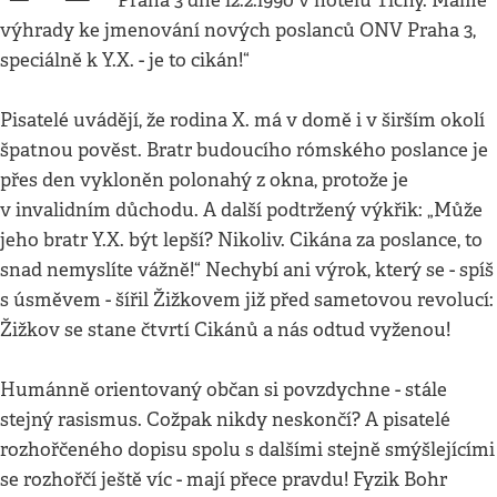
Praha 3 dne l2.2.l990 v hotelu Tichý. Máme
výhrady ke jmenování nových poslanců ONV Praha 3,
speciálně k Y.X. - je to cikán!“
Pisatelé uvádějí, že rodina X. má v domě i v širším okolí
špatnou pověst. Bratr budoucího rómského poslance je
přes den vykloněn polonahý z okna, protože je
v invalidním důchodu. A další podtržený výkřik: „Může
jeho bratr Y.X. být lepší? Nikoliv. Cikána za poslance, to
snad nemyslíte vážně!“ Nechybí ani výrok, který se - spíš
s úsměvem - šířil Žižkovem již před sametovou revolucí:
Žižkov se stane čtvrtí Cikánů a nás odtud vyženou!
Humánně orientovaný občan si povzdychne - stále
stejný rasismus. Cožpak nikdy neskončí? A pisatelé
rozhořčeného dopisu spolu s dalšími stejně smýšlejícími
se rozhořčí ještě víc - mají přece pravdu! Fyzik Bohr