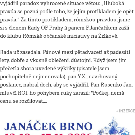
vyjádřil paradox vyhrocené situace větou: „Hluboká
pravda se pozná podle toho, že jejím protikladem je opět
pravda.“ Za tímto protikladem, rómskou pravdou, jsme
si s členem Rady OF Prahy 3 panem F.Jančaříkem zašli
do klubu Rómské občanské iniciativy na Žižkově.
Rada už zasedala. Pánové mezi pětadvaceti až padesáti
lety, dobře a vkusně oblečení, důstojní. Když jsem jim
přečetla shora uvedené výkřiky (pisatele jsem
pochopitelně nejmenovala), pan Y.X., navrhovaný
poslanec, nabral dech, aby se vyjádřil. Pan Rusenko Jan,
mluvčí ROI, ho pohybem ruky zarazil: "Počkej, nemá
cenu se rozčilovat,…
↓ INZERCE