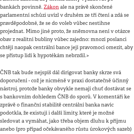
bankách povinně.
Zákon
ale na právě skončené
parlamentní schůzi uvízl v druhém ze tří čtení a zdá se
pravděpodobné, že se do voleb vůbec nestihne
projednat. Mimo jiné proto, že sněmovna není v otázce
obav z realitní bubliny vůbec zajedno: mnozí poslanci
chtějí naopak centrální bance její pravomoci omezit, aby
se přístup lidí k hypotékám nebrzdil.>
ČNB tak bude nejspíš dál dirigovat banky skrze svá
doporučení - což je nicméně v praxi dostatečně účinný
nástroj, protože banky obvykle nemají chuť dostávat se
s bankovním dohledem ČNB do sporů. V komentáři ke
zprávě o finanční stabilitě centrální banka navíc
podotkla, že existují i další limity, které je možné
sledovat a vymáhat, jako třeba objem dluhu k příjmu
anebo (pro případ očekávaného růstu úrokových sazeb)