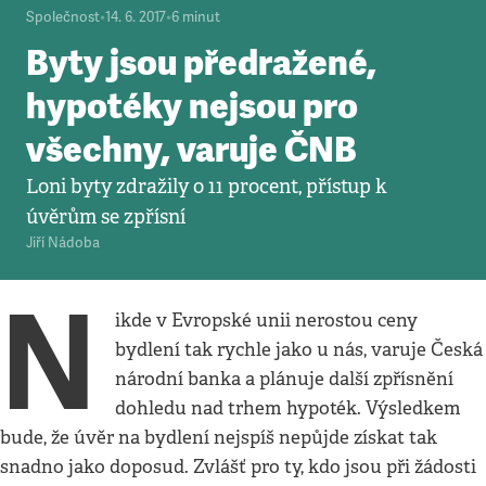
Společnost
•
14. 6. 2017
•
6
minut
Byty jsou předražené,
hypotéky nejsou pro
všechny, varuje ČNB
Loni byty zdražily o 11 procent, přístup k
úvěrům se zpřísní
Jiří Nádoba
N
ikde v Evropské unii nerostou ceny
bydlení tak rychle jako u nás, varuje Česká
národní banka a plánuje další zpřísnění
dohledu nad trhem hypoték. Výsledkem
bude, že úvěr na bydlení nejspíš nepůjde získat tak
snadno jako doposud. Zvlášť pro ty, kdo jsou při žádosti