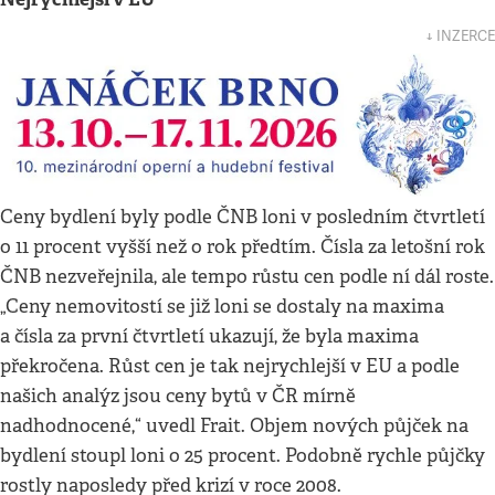
↓ INZERCE
Ceny bydlení byly podle ČNB loni v posledním čtvrtletí
o 11 procent vyšší než o rok předtím. Čísla za letošní rok
ČNB nezveřejnila, ale tempo růstu cen podle ní dál roste.
„Ceny nemovitostí se již loni se dostaly na maxima
a čísla za první čtvrtletí ukazují, že byla maxima
překročena. Růst cen je tak nejrychlejší v EU a podle
našich analýz jsou ceny bytů v ČR mírně
nadhodnocené,“ uvedl Frait. Objem nových půjček na
bydlení stoupl loni o 25 procent. Podobně rychle půjčky
rostly naposledy před krizí v roce 2008.