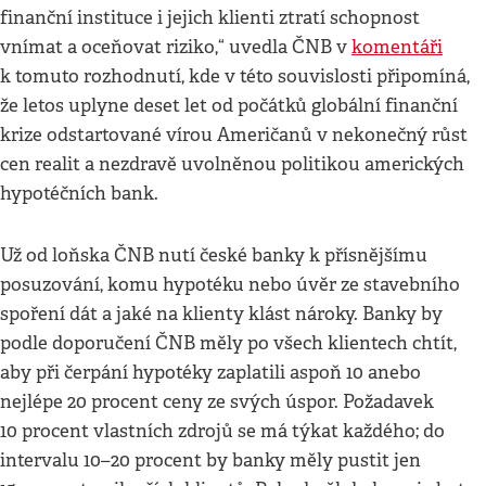
finanční instituce i jejich klienti ztratí schopnost
vnímat a oceňovat riziko,“ uvedla ČNB v
komentáři
k tomuto rozhodnutí, kde v této souvislosti připomíná,
že letos uplyne deset let od počátků globální finanční
krize odstartované vírou Američanů v nekonečný růst
cen realit a nezdravě uvolněnou politikou amerických
hypotéčních bank.
Už od loňska ČNB nutí české banky k přísnějšímu
posuzování, komu hypotéku nebo úvěr ze stavebního
spoření dát a jaké na klienty klást nároky. Banky by
podle doporučení ČNB měly po všech klientech chtít,
aby při čerpání hypotéky zaplatili aspoň 10 anebo
nejlépe 20 procent ceny ze svých úspor. Požadavek
10 procent vlastních zdrojů se má týkat každého; do
intervalu 10–20 procent by banky měly pustit jen