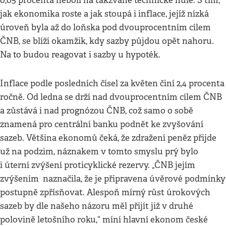
0,05 procenta neboli na takzvané technické nule. S tím,
jak ekonomika roste a jak stoupá i inflace, jejíž nízká
úroveň byla až do loňska pod dvouprocentním cílem
ČNB, se blíží okamžik, kdy sazby půjdou opět nahoru.
Na to budou reagovat i sazby u hypoték.
Inflace podle posledních čísel za květen činí 2,4 procenta
ročně. Od ledna se drží nad dvouprocentním cílem ČNB
a zůstává i nad prognózou ČNB, což samo o sobě
znamená pro centrální banku podnět ke zvyšování
sazeb. Většina ekonomů čeká, že zdražení peněz přijde
už na podzim, náznakem v tomto smyslu prý bylo
i úterní zvýšení proticyklické rezervy. „ČNB jejím
zvýšením naznačila, že je připravena úvěrové podmínky
postupně zpřísňovat. Alespoň mírný růst úrokových
sazeb by dle našeho názoru měl přijít již v druhé
polovině letošního roku,“ míní hlavní ekonom české