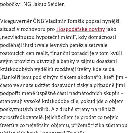
pobočky ING Jakub Seidler.
Viceguvernér ČNB Vladimír Tomšík popsal nynější
situaci v rozhovoru pro
Hospodářské noviny
jako
„nezvládnutou hypoteční mánii“, kdy domácnosti
podléhají iluzi trvale levných peněz a setrvale
rostoucích cen realit, finanční poradci je v tom kvůli
svým provizím utvrzují a banky v zájmu dosažení
krátkodobých výdělků rozdávají úvěry, kde se dá.
„Bankéři jsou pod silným tlakem akcionářů, kteří jim –
často ve snaze udržet dosavadní zisky a případně jimi
podpořit méně úspěšné části nadnárodních skupin –
stanovují vysoké krátkodobé cíle, pokud jde o objem
poskytnutých úvěrů. A z druhé strany na ně tlačí
zprostředkovatelé, jejichž cílem je prodat co nejvíc
úvěrů v co největším objemu, přičemž rizika zůstanou