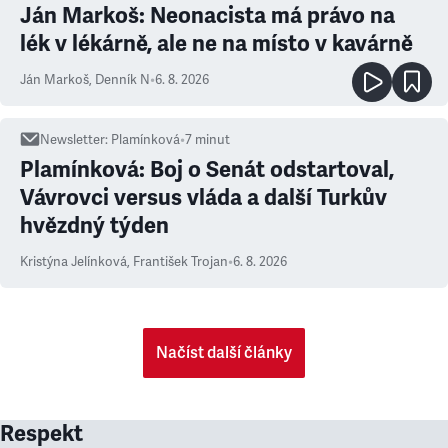
Ján Markoš: Neonacista má právo na
lék v lékárně, ale ne na místo v kavárně
Ján Markoš
,
Denník N
•
6. 8. 2026
Newsletter
:
Plamínková
•
7
minut
Plamínková: Boj o Senát odstartoval,
Vávrovci versus vláda a další Turkův
hvězdný týden
Kristýna Jelínková
,
František Trojan
•
6. 8. 2026
Načíst další články
Respekt