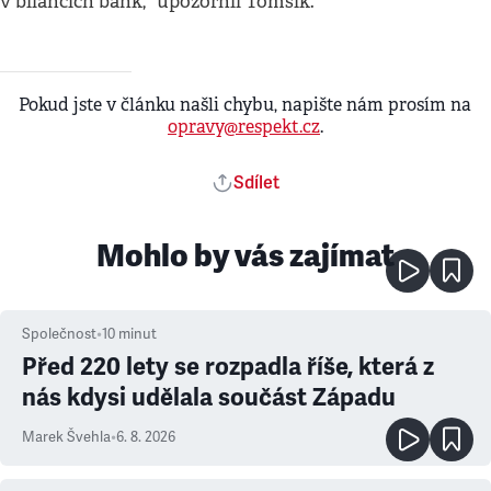
v bilancích bank,“ upozornil Tomšík.
Pokud jste v článku našli chybu, napište nám prosím na
opravy@respekt.cz
.
Sdílet
Mohlo by vás zajímat
Společnost
•
10
minut
Před 220 lety se rozpadla říše, která z
nás kdysi udělala součást Západu
Marek Švehla
•
6. 8. 2026