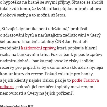
o hypotéku na hraně se svými příjmy. Situace se zhorší
také kvůli tomu, že kvůli inflaci půjdou mírně nahoru
úrokové sazby, a to možná už letos.
„Stávající dynamika není udržitelná,“ prohlásil
o zdražování bytů a narůstajícím zadlužování v úterý
šéf odboru finanční stability ČNB Jan Frait při
zveřejnění
každoroční zprávy
, která popisuje hlavní
rizika na bankovním trhu. Pozice bank je podle zprávy
nadmíru dobrá – banky mají vysoké zisky i solidní
rezervy pro případ, že by ekonomika sklouzla z nynější
konjunktury do recese. Pokud existuje pro banky
a jejich klienty nějaké riziko, pak je to
podle Fraitova
odboru
„pokračující roztáčení spirály mezi cenami
nemovitostí a úvěry na jejich pořízení“.
Nejrychlejší v EU