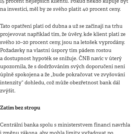
15 procent nejlepších klientů. Pokud někdo kupuje byt
na investici, měl by ze svého platit 40 procent ceny.
Tato opatření platí od dubna a už se začínají na trhu
projevovat například tím, že úvěry, kde klient platí ze
svého 10–20 procent ceny, jsou na letošek vyprodány.
Požadavky na vlastní úspory tím pádem rostou
a dostupnost hypoték se snižuje. ČNB navíc v úterý
upozornila, že s dodržováním svých doporučení není
úplně spokojena a že „bude pokračovat ve zvyšování
intenzity“ dohledu, což může obezřetnost bank dál
zvýšit.
Zatím bez stropu
Centrální banka spolu s ministerstvem financí navrhla
i změnu zákona, aby mohla limity vyžadovat po