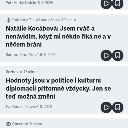
Petr Horký
•
Dublin
•
6. 8. 2026
Podcasty
:
Tekutá společnost
•
39 minut
Natálie Kocábová: Jsem rváč a
nenávidím, když mi někdo říká ne a v
něčem brání
Barbora Kroužková
•
6. 8. 2026
Rozhovor
•
12
minut
Hodnoty jsou v politice i kulturní
diplomacii přítomné vždycky. Jen se
teď možná změní
Eva Soukeníková
•
6. 8. 2026
Komentář
•
8
minut