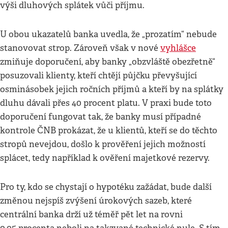
výši dluhových splátek vůči příjmu.
U obou ukazatelů banka uvedla, že „prozatím“ nebude
stanovovat strop. Zároveň však v nové
vyhlášce
zmiňuje doporučení, aby banky „obzvláště obezřetně“
posuzovali klienty, kteří chtějí půjčku převyšující
osminásobek jejich ročních příjmů a kteří by na splátky
dluhu dávali přes 40 procent platu. V praxi bude toto
doporučení fungovat tak, že banky musí případné
kontrole ČNB prokázat, že u klientů, kteří se do těchto
stropů nevejdou, došlo k prověření jejich možností
splácet, tedy například k ověření majetkové rezervy.
Pro ty, kdo se chystají o hypotéku zažádat, bude další
změnou nejspíš zvýšení úrokových sazeb, které
centrální banka drží už téměř pět let na rovni